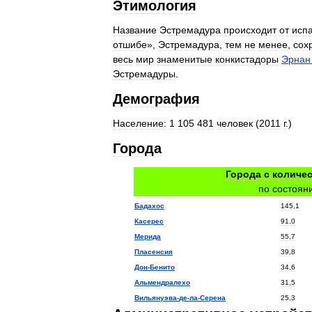
Этимология
Название
Эстремадура
происходит
от
исп
отшибе
»,
Эстремадура
,
тем
не
менее
,
сох
весь
мир
знаменитые
конкистадоры
Эрнан
Эстремадуры
.
Демография
Население:
1
105
481
человек
(
2011
г
.)
Города
Города
с
количе
по
состоян
Бадахос
145
,
1
Касерес
91
,
0
Мерида
55
,
7
Пласенсия
39
,
8
Дон
-
Бенито
34
,
6
Альмендралехо
31
,
5
Вильянуэва
-
де
-
ла
-
Серена
25
,
3