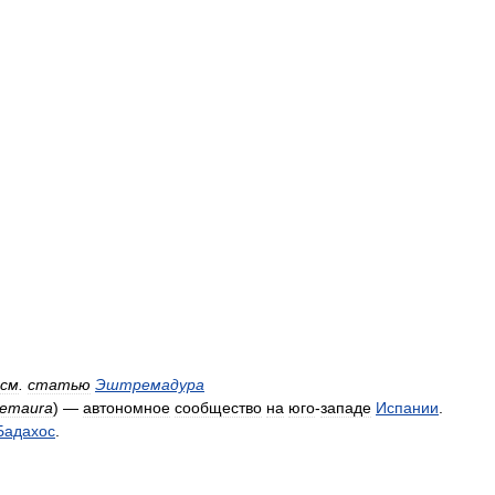
см
.
статью
Эштремадура
remaura
) —
автономное
сообщество
на
юго
-
западе
Испании
.
Бадахос
.