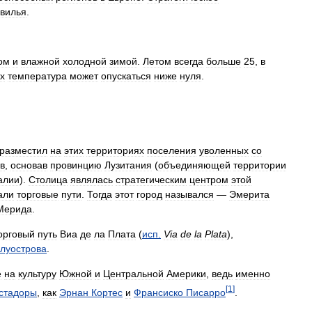
вилья
.
ом
и
влажной
холодной
зимой
.
Летом
всегда
больше
25
,
в
х
температура
может
опускаться
ниже
нуля
.
разместил
на
этих
территориях
поселения
уволенных
со
в
,
основав
провинцию
Лузитания
(
объединяющей
территории
алии
).
Столица
являлась
стратегическим
центром
этой
али
торговые
пути
.
Тогда
этот
город
назывался
—
Эмерита
Мерида
.
орговый
путь
Виа
де
ла
Плата
(
исп
.
Via
de
la
Plata
),
луострова
.
е
на
культуру
Южной
и
Центральной
Америки
,
ведь
именно
[
1
]
стадоры
,
как
Эрнан
Кортес
и
Франсиско
Писарро
.