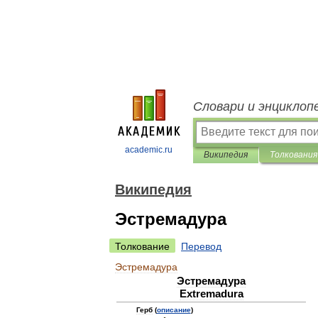
Словари и энциклоп
academic.ru
Википедия
Толкования
Википедия
Эстремадура
Толкование
Перевод
Эстремадура
Эстремадура
Extremadura
Герб
(
описание
)