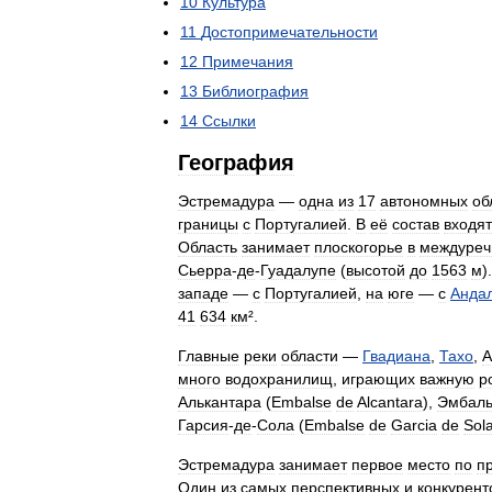
10
Культура
11
Достопримечательности
12
Примечания
13
Библиография
14
Ссылки
География
Эстремадура
—
одна
из
17
автономных
об
границы
с
Португалией
.
В
её
состав
входят
Область
занимает
плоскогорье
в
междуреч
Сьерра
-
де
-
Гуадалупе
(
высотой
до
1563
м
)
западе
—
с
Португалией
,
на
юге
—
с
Анда
41
634
км
².
Главные
реки
области
—
Гвадиана
,
Тахо
,
А
много
водохранилищ
,
играющих
важную
р
Алькантара
(
Embalse
de
Alcantara
),
Эмбаль
Гарсия
-
де
-
Сола
(
Embalse
de
Garcia
de
Sol
Эстремадура
занимает
первое
место
по
п
Один
из
самых
перспективных
и
конкурен