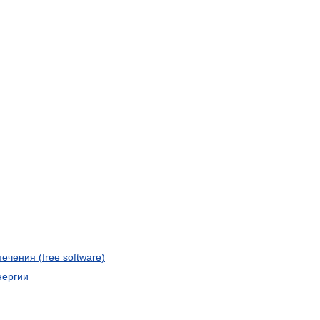
печения
(
free
software
)
нергии