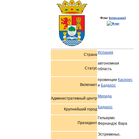
Флаг
(
описание
)
Испания
Страна
автономная
Статус
область
провинции
Касерес
Включает
и
Бадахос
Мерида
Административный
центр
Бадахос
Крупнейший
город
Гильермо
Президент
Фернандэс
Вара
Эстременьо
,