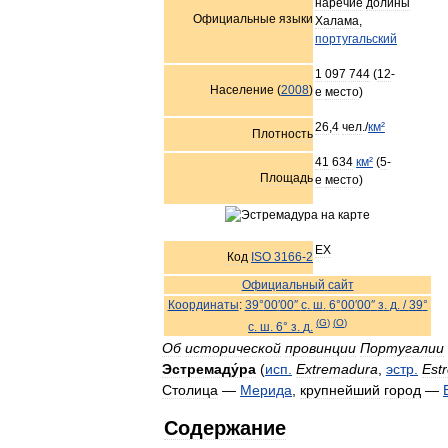
наречие
долины
Официальные
языки
Халама
,
португальский
1
097
744
(
12
-
Население
(
2008
)
е
место
)
26
,
4
чел
./
км
²
Плотность
41
634
км
²
(
5
-
Площадь
е
место
)
EX
Код
ISO
3166
-
2
Официальный
сайт
Координаты
:
39
°
00
′
00
″
с
.
ш
.
6
°
00
′
00
″
з
.
д
.
/
39
°
(
G
)
(
O
)
с
.
ш
.
6
°
з
.
д
.
Об
исторической
провинции
Португалии
Эстремаду́ра
(
исп
.
Extremadura
,
эстр
.
Est
Столица
—
Мерида
,
крупнейший
город
—
Содержание