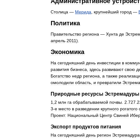
Административное
устройс
Столица
—
Мерида
,
крупнейший
город
—
Политика
Правительство
региона
—
Хунта
де
Эстре
апрель
2011
).
Экономика
На
сегодняшний
день
инвестиции
в
комму
развития
бизнеса
,
здесь
развивают
свою
д
Богатство
недр
региона
,
а
также
реализац
омолодили
область
,
и
превратили
Эстрема
Природные
ресурсы
Эстремадуры
1
,
2
млн
га
обрабатываемой
почвы
.
2
.
727
.
2
3
-
е
место
в
разведении
крупного
рогатого
Проект:
Национальный
Центр
Свиней
Ибер
Экспорт
продуктов
питания
На
сегодняшний
день
регион
Эстремадура