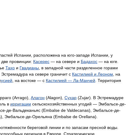
ластей
Испании
,
расположена
на
юго
-
западе
Испании
,
у
две
провинции:
Касерес
—
на
севере
и
Бадахос
—
на
юге
.
ье
Тахо
и
Гвадианы
,
в
западной
части
разделенное
горами
.
Эстремадура
на
севере
граничит
с
Кастилией
и
Леоном
,
на
лусией
,
на
востоке
—
с
Кастилией
—
Ла
-
Манчей
.
Территория
рраго
(
Arrago
),
Алагон
(
Alagon
),
Сухар
(
Zujar
).
В
Эстремадуре
оль
в
ирригации
сельскохозяйственных
угодий
—
Эмбальсе
-
де
-
се
-
де
-
Вальдеканьяс
(
Embalse
de
Valdecanas
),
Эмбальсе
-
де
-
a
),
Эмбальсе
-
де
-
Орельяна
(
Embalse
de
Orellana
).
ротяжённости
береговой
линии
и
по
запасам
пресной
воды
.
тоспособных
регионов
в
Европе
.
Стратегическое