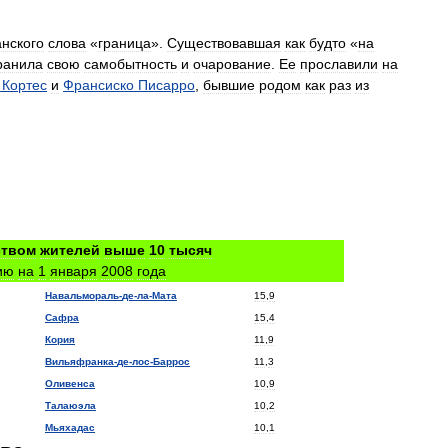
анского
слова
«
граница
».
Существовавшая
как
будто
«
на
ранила
свою
самобытность
и
очарование
.
Ее
прославили
на
Кортес
и
Франсиско
Писарро
,
бывшие
родом
как
раз
из
ством
жителей
выше
10
тысяч
ию
на
1
января
2008
года
Навальмораль
-
де
-
ла
-
Мата
15
,
9
Сафра
15
,
4
Кория
11
,
9
Вильяфранка
-
де
-
лос
-
Баррос
11
,
3
Оливенса
10
,
9
Талаюэла
10
,
2
Мьяхадас
10
,
1