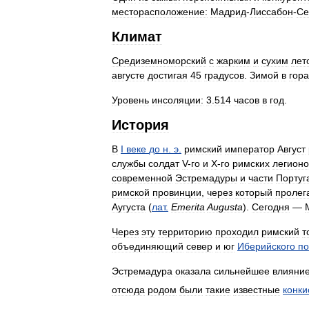
месторасположение:
Мадрид
-
Лиссабон
-
Се
Климат
Средиземноморский
с
жарким
и
сухим
лет
августе
достигая
45
градусов
.
Зимой
в
гора
Уровень
инсоляции:
3
.
514
часов
в
год
.
История
В
I
веке
до
н
.
э
.
римский
император
Август
службы
солдат
V
-
го
и
X
-
го
римских
легионо
современной
Эстремадуры
и
части
Португ
римской
провинции
,
через
который
пролег
Аугуста
(
лат
.
Emerita
Augusta
).
Сегодня
—
Через
эту
территорию
проходил
римский
т
объединяющий
север
и
юг
Иберийского
по
Эстремадура
оказала
сильнейшее
влияни
отсюда
родом
были
такие
известные
конки