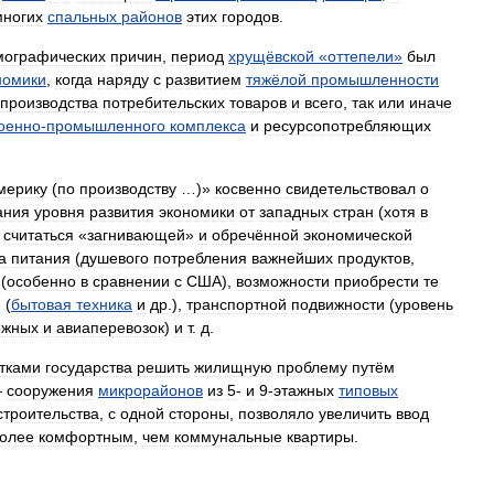
многих
спальныx
районов
этих
городов
.
мографических
причин
,
период
хрущёвской
«
оттепели
»
был
номики
,
когда
наряду
с
развитием
тяжёлой
промышленности
производства
потребительских
товаров
и
всего
,
так
или
иначе
оенно
-
промышленного
комплекса
и
ресурсопотребляющих
мерику
(
по
производству
…)»
косвенно
свидетельствовал
о
ания
уровня
развития
экономики
от
западных
стран
(
хотя
в
считаться
«
загнивающей
»
и
обречённой
экономической
а
питания
(
душевого
потребления
важнейших
продуктов
,
(
особенно
в
сравнении
с
США
),
возможности
приобрести
те
я
(
бытовая
техника
и
др
.),
транспортной
подвижности
(
уровень
ожных
и
авиаперевозок
)
и
т
.
д
.
тками
государства
решить
жилищную
проблему
путём
—
сооружения
микрорайонов
из
5
-
и
9
-
этажных
типовых
строительства
,
с
одной
стороны
,
позволяло
увеличить
ввод
олее
комфортным
,
чем
коммунальные
квартиры
.