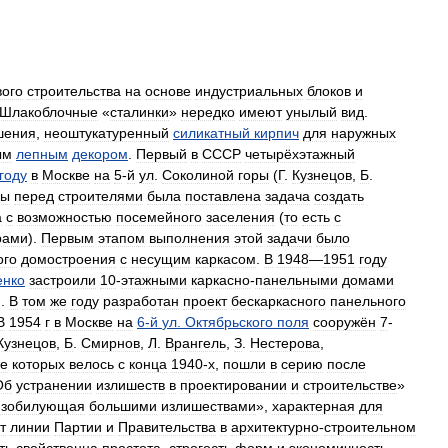
вого
строительства
на
основе
индустриальных
блоков
и
Шлакоблочные
«
сталинки
»
нередко
имеют
унылый
вид
.
шения
,
неоштукатуренный
силикатный
кирпич
для
наружных
ым
лепным
декором
.
Первый
в
СССР
четырёхэтажный
году
в
Москве
на
5
-
й
ул
.
Соколиной
горы
(
Г
.
Кузнецов
,
Б
.
ны
перед
строителями
была
поставлена
задача
создать
а
с
возможностью
посемейного
заселения
(
то
есть
с
рами
).
Первым
этапом
выполнения
этой
задачи
было
ого
домостроения
с
несущим
каркасом
.
В
1948
—
1951
году
енко
застроили
10
-
этажными
каркасно
-
панельными
домами
).
В
том
же
году
разработан
проект
бескаркасного
панельного
В
1954
г
в
Москве
на
6
-
й
ул
.
Октябрьского
поля
сооружён
7
-
Кузнецов
,
Б
.
Смирнов
,
Л
.
Врангель
,
З
.
Нестерова
,
ие
которых
велось
с
конца
1940
-
х
,
пошли
в
серию
после
Об
устранении
излишеств
в
проектировании
и
строительстве
»
изобилующая
большими
излишествами
»,
характерная
для
т
линии
Партии
и
Правительства
в
архитектурно
-
строительном
ть
свойственна
простота
,
строгость
форм
и
экономичность