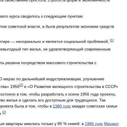
вого
курса
сводилось
к
следующим
пунктам:
ктом
советской
власти
,
а
была
результатом
экономии
средств
[
1
]
ртире
—
ненормально
и
является
социальной
проблемой
;
невыгодный
тип
жилья
,
не
удовлетворяющий
современным
ть
решена
посредством
массового
строительства
с
О
мерах
по
дальнейшей
индустриализации
,
улучшению
[
2
]
ства
»
1956
и
«
О
Развитии
жилищного
строительства
в
СССР
»
состояло
в
том
,
чтобы
разработать
к
осени
1956
года
проекты
,
тво
жилья
и
сделать
его
доступным
для
трудящихся
.
Так
проекта
была
в
том
,
чтобы
в
1980
году
каждая
советская
семья
[
2
]
е
.
ные
квартиры
имелись
только
у
85
%
семей:
в
1986
году
Михаил