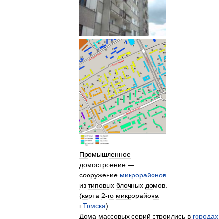
Промышленное
домостроение
—
сооружение
микрорайонов
из
типовых
блочных
домов
.
(
карта
2
-
го
микрорайона
г
.
Томска
)
Дома
массовых
серий
строились
в
городах