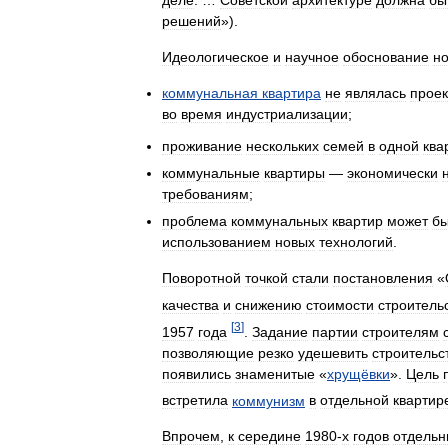
решений
»).
Идеологическое
и
научное
обоснование
но
коммунальная
квартира
не
являлась
прое
во
время
индустриализации
;
проживание
нескольких
семей
в
одной
ква
коммунальные
квартиры
—
экономически
требованиям
;
проблема
коммунальных
квартир
может
бы
использованием
новых
технологий
.
Поворотной
точкой
стали
постановления
«
качества
и
снижению
стоимости
строитель
[
3
]
1957
года
.
Задание
партии
строителям
позволяющие
резко
удешевить
строительс
появились
знаменитые
«
хрущёвки
».
Цель
встретила
коммунизм
в
отдельной
квартир
Впрочем
,
к
середине
1980
-
х
годов
отдель