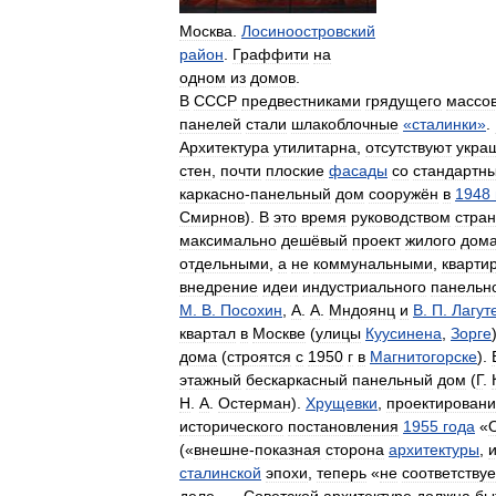
Москва
.
Лосиноостровский
район
.
Граффити
на
одном
из
домов
.
В
СССР
предвестниками
грядущего
массо
панелей
стали
шлакоблочные
«
сталинки
»
.
Архитектура
утилитарна
,
отсутствуют
укра
стен
,
почти
плоские
фасады
со
стандартн
каркасно
-
панельный
дом
сооружён
в
1948
Смирнов
).
В
это
время
руководством
стра
максимально
дешёвый
проект
жилого
дом
отдельными
,
а
не
коммунальными
,
кварти
внедрение
идеи
индустриального
панельн
М
.
В
.
Посохин
,
А
.
А
.
Мндоянц
и
В
.
П
.
Лагут
квартал
в
Москве
(
улицы
Куусинена
,
Зорге
дома
(
строятся
с
1950
г
в
Магнитогорске
).
этажный
бескаркасный
панельный
дом
(
Г
.
Н
.
А
.
Остерман
).
Хрущевки
,
проектирован
исторического
постановления
1955
года
«
(«
внешне
-
показная
сторона
архитектуры
,
сталинской
эпохи
,
теперь
«
не
соответствуе
деле
. …
Советской
архитектуре
должна
бы