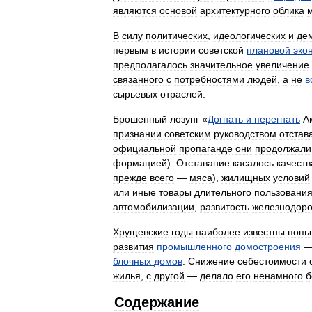
являются
основой
архитектурного
облика
В
силу
политических
,
идеологических
и
де
первым
в
истории
советской
плановой
эко
предполагалось
значительное
увеличение
связанного
с
потребностями
людей
,
а
не
в
сырьевых
отраслей
.
Брошенный
лозунг
«
Догнать
и
перегнать
А
признании
советским
руководством
отстав
официальной
пропаганде
они
продолжали
формацией
).
Отставание
касалось
качеств
прежде
всего
—
мяса
),
жилищных
условий
или
иные
товары
длительного
пользовани
автомобилизации
,
развитость
железнодор
Хрущевские
годы
наиболее
известны
попы
развития
промышленного
домостроения
блочных
домов
.
Снижение
себестоимости
жилья
,
с
другой
—
делало
его
ненамного
б
Содержание