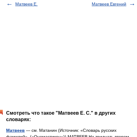
Матвеев Е.
Матвеев Евгений
Смотреть что такое "Матвеев Е. С." в других
словарях:
Матвеев
— см. Матанин (Источник: «Словарь русских
фамилий». («Ономастикон»)) МАТВЕЕВ На тридцать втором