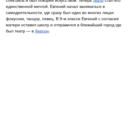
спектакль и был покорён искусством, теперь
театр
стал его
единственной мечтой. Евгений начал заниматься в
самодеятельности, где сразу был один во многих лицах:
фокусник, танцор, певец. В 9-м классе Евгений с согласия
матери оставил школу и отправился в ближайший город где
был театр — в
Херсон
.