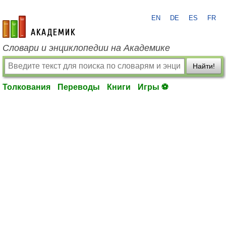
EN
DE
ES
FR
academic.ru
Словари и энциклопедии на Академике
Найти!
Толкования
Переводы
Книги
Игры ⚽