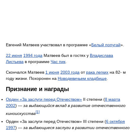
Евгений Матвеев участвовал в программе «
Белый попугай
».
22 июня
1994 года
Матвеев был в гостях у
Владислава
Листьева
в программе
Час пик
.
Скончался Матвеев
1 июня
2003 года
от
рака легких
на 82- м
году жизни. Похоронен на
Новодевичьем кладбище
.
Признание и награды
Орден «За заслуги перед Отечеством»
II степени (
8 марта
2002
) —
за выдающийся вклад в развитие отечественного
[1]
киноискусства
Орден «За заслуги перед Отечеством» III степени (
6 октября
1997
) —
за выдающиеся заслуги в развитии отечественного