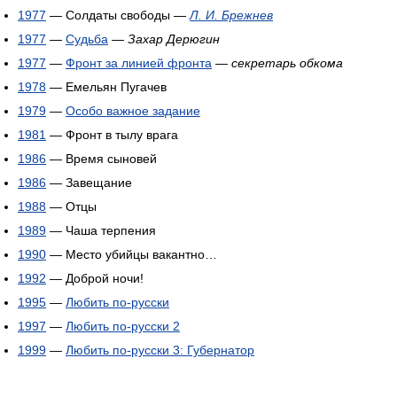
1977
— Солдаты свободы —
Л. И. Брежнев
1977
—
Судьба
—
Захар Дерюгин
1977
—
Фронт за линией фронта
—
секретарь обкома
1978
— Емельян Пугачев
1979
—
Особо важное задание
1981
— Фронт в тылу врага
1986
— Время сыновей
1986
— Завещание
1988
— Отцы
1989
— Чаша терпения
1990
— Место убийцы вакантно…
1992
— Доброй ночи!
1995
—
Любить по-русски
1997
—
Любить по-русски 2
1999
—
Любить по-русски 3: Губернатор