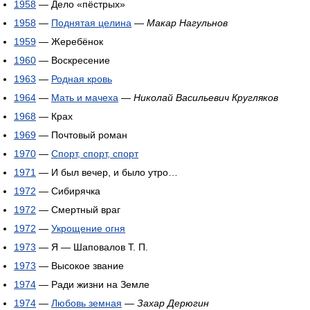
1958
— Дело «пёстрых»
1958
—
Поднятая целина
—
Макар Нагульнов
1959
— Жеребёнок
1960
— Воскресение
1963
—
Родная кровь
1964
—
Мать и мачеха
—
Николай Васильевич Кругляков
1968
— Крах
1969
— Почтовый роман
1970
—
Спорт, спорт, спорт
1971
— И был вечер, и было утро…
1972
— Сибирячка
1972
— Смертный враг
1972
—
Укрощение огня
1973
— Я — Шаповалов Т. П.
1973
— Высокое звание
1974
— Ради жизни на Земле
1974
—
Любовь земная
—
Захар Дерюгин