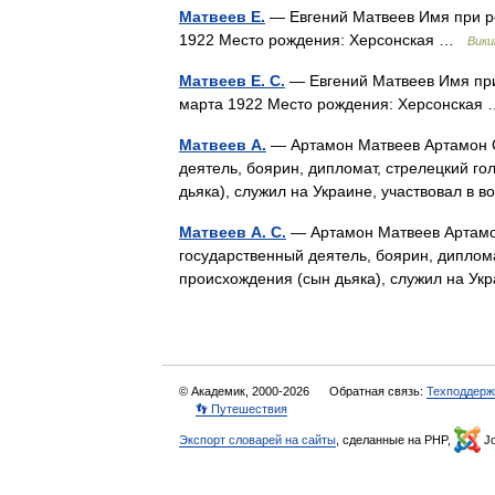
Матвеев Е.
— Евгений Матвеев Имя при р
1922 Место рождения: Херсонская …
Вики
Матвеев Е. С.
— Евгений Матвеев Имя при
марта 1922 Место рождения: Херсонска
Матвеев А.
— Артамон Матвеев Артамон С
деятель, боярин, дипломат, стрелецкий го
дьяка), служил на Украине, участвовал в
Матвеев А. С.
— Артамон Матвеев Артамон
государственный деятель, боярин, диплома
происхождения (сын дьяка), служил на Ук
© Академик, 2000-2026
Обратная связь:
Техподдерж
👣 Путешествия
Экспорт словарей на сайты
, сделанные на PHP,
Jo