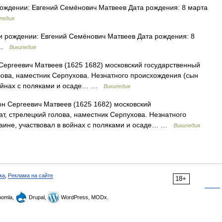
ождении: Евгений Семёнович Матвеев Дата рождения: 8 марта
педия
 рождении: Евгений Семёнович Матвеев Дата рождения: 8
я …
Википедия
ергеевич Матвеев (1625 1682) московский государственный
лова, наместник Серпухова. Незнатного происхождения (сын
 войнах с поляками и осаде… …
Википедия
 Сергеевич Матвеев (1625 1682) московский
т, стрелецкий голова, наместник Серпухова. Незнатного
раине, участвовал в войнах с поляками и осаде… …
Википедия
ка
,
Реклама на сайте
18+
omla,
Drupal,
WordPress, MODx.