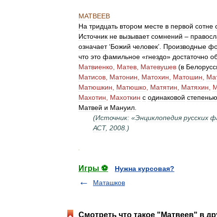
МАТВЕЕВ
На
тридцать
втором
месте
в
первой
сотне
Источник
не
вызывает
сомнений
–
правосл
означает
‘
Божий
человек
’.
Производные
ф
что
это
фамильное
«
гнездо
»
достаточно
о
Матвиенко
,
Матев
,
Матевушев
(
в
Белорусс
Матисов
,
Матонин
,
Матохин
,
Матошин
,
Ма
Матюшкин
,
Матюшко
,
Матятин
,
Матяхин
,
М
Махотин
,
Махоткин
с
одинаковой
степень
Матвей
и
Мануил
.
(
Источник:
«
Энциклопедия
русских
ф
АСТ
,
2008
.)
.
Игры ⚽
Нужна курсовая?
Маташков
Смотреть что такое "Матвеев" в др