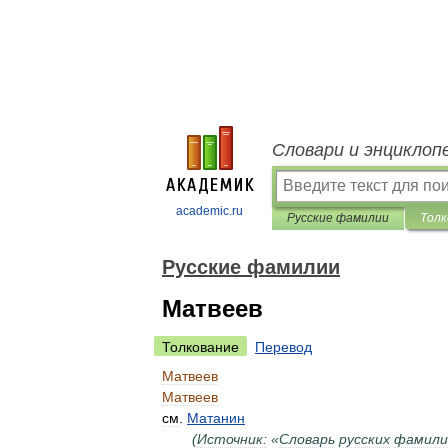
Словари и энциклоп
academic.ru
Русские фамилии
Толк
Русские фамилии
Матвеев
Толкование
Перевод
Матвеев
Матвеев
см
.
Матанин
(
Источник:
«
Словарь
русских
фамили