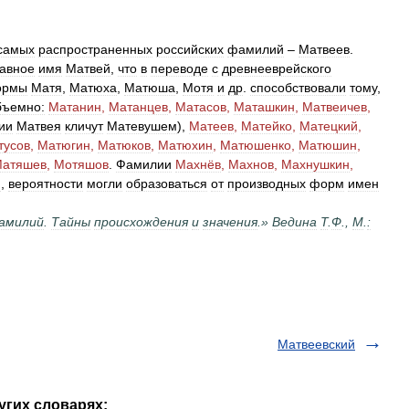
самых
распространенных
российских
фамилий
–
Матвеев
.
авное
имя
Матвей
,
что
в
переводе
с
древнееврейского
ормы
Матя
,
Матюха
,
Матюша
,
Мотя
и
др
.
способствовали
тому
,
бъемно:
Матанин
,
Матанцев
,
Матасов
,
Маташкин
,
Матвеичев
,
ии
Матвея
кличут
Матевушем
),
Матеев
,
Матейко
,
Матецкий
,
тусов
,
Матюгин
,
Матюков
,
Матюхин
,
Матюшенко
,
Матюшин
,
атяшев
,
Мотяшов
.
Фамилии
Махнёв
,
Махнов
,
Махнушкин
,
ю
,
вероятности
могли
образоваться
от
производных
форм
имен
амилий
.
Тайны
происхождения
и
значения
.»
Ведина
Т
.
Ф
.,
М
.
:
Матвеевский
угих словарях: