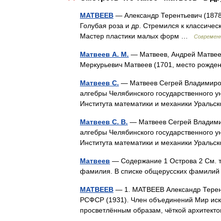
МАТВЕЕВ
— Александр Терентьевич (1878 
Голубая роза и др. Стремился к классиче
Мастер пластики малых форм …
Современн
Матвеев А. М.
— Матвеев, Андрей Матвеев
Меркурьевич Матвеев (1701, место рожде
Матвеев С.
— Матвеев Сегрей Владимиро
алгебры Челябинского государственного у
Института математики и механики Уральск
Матвеев С. В.
— Матвеев Сегрей Владими
алгебры Челябинского государственного у
Института математики и механики Уральск
Матвеев
— Содержание 1 Острова 2 См. т
фамилия. В списке общерусских фамили
МАТВЕЕВ
— 1. МАТВЕЕВ Александр Теренть
РСФСР (1931). Член объединений Мир искус
просветлённым образам, чёткой архитек