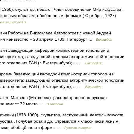
1960), скульптор, педагог. Член объединений Мир искусства ,
ски ясным образам, обобщенным формам ( Октябрь , 1927).
ая энциклопедия
ич Работы на Викискладе Автопортрет с женой Андрей
ния неизвестно − 23 апреля 1739, Петербург …
Википедия
вич Заведующий кафедрой компьютерной топологии и
ниверситета; заведующий отделом алгоритмической топологии
ого отделения РАН (г. Екатеринбург);… …
Википедия
рович Заведующий кафедрой компьютерной топологии и
ниверситета; заведующий отделом алгоритмической топологии
ого отделения РАН (г. Екатеринбург);… …
Википедия
акже Матвеев (Матвеева) распространённая русская
й занимает 72 место …
Википедия
евич (1878 1960), скульптор, заслуженный деятель искусств
ства , Голубая роза и др. Стремился к классически ясным,
тонике, обобщённости формы …
Русская история