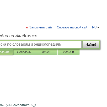
Запомнить сайт
Словарь на свой сайт
RU
едии на Академике
Найти!
ования
Переводы
Книги
Игры ⚽
й
». («
Ономастикон
»))