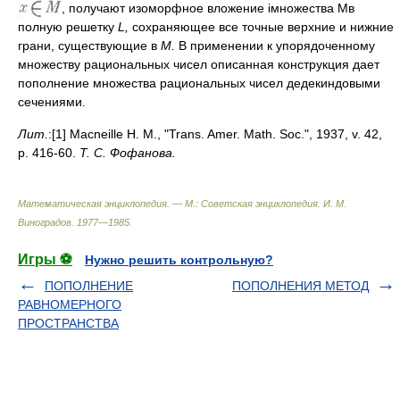
, получают изоморфное вложение iмножества Мв
полную решетку
L,
сохраняющее все точные верхние и нижние
грани, существующие в
М.
В применении к упорядоченному
множеству рациональных чисел описанная конструкция дает
пополнение множества рациональных чисел дедекиндовыми
сечениями.
Лит.
:[1] Масnеillе Н. М., "Trans. Amer. Math. Soc.", 1937, v. 42,
p. 416-60.
Т. С. Фофанова.
Математическая энциклопедия. — М.: Советская энциклопедия
.
И. М.
Виноградов
.
1977—1985
.
Игры ⚽
Нужно решить контрольную?
ПОПОЛНЕНИЕ
ПОПОЛНЕНИЯ МЕТОД
РАВНОМЕРНОГО
ПРОСТРАНСТВА