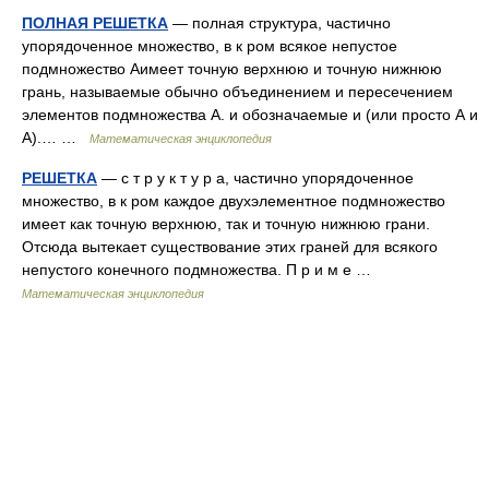
ПОЛНАЯ РЕШЕТКА
— полная структура, частично
упорядоченное множество, в к ром всякое непустое
подмножество Аимеет точную верхнюю и точную нижнюю
грань, называемые обычно объединением и пересечением
элементов подмножества А. и обозначаемые и (или просто А и
А).… …
Математическая энциклопедия
РЕШЕТКА
— с т р у к т у р а, частично упорядоченное
множество, в к ром каждое двухэлементное подмножество
имеет как точную верхнюю, так и точную нижнюю грани.
Отсюда вытекает существование этих граней для всякого
непустого конечного подмножества. П р и м е …
Математическая энциклопедия