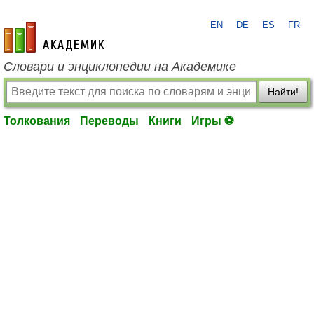
EN
DE
ES
FR
academic.ru
Словари и энциклопедии на Академике
Найти!
Толкования
Переводы
Книги
Игры ⚽