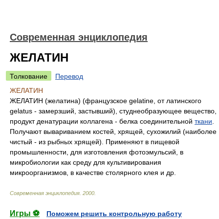
Современная энциклопедия
ЖЕЛАТИН
Толкование
Перевод
ЖЕЛАТИН
ЖЕЛАТИН (желатина) (французское gelatine, от латинского
gelatus - замерзший, застывший), студнеобразующее вещество,
продукт денатурации коллагена - белка соединительной
ткани
.
Получают вывариванием костей, хрящей, сухожилий (наиболее
чистый - из рыбных хрящей). Применяют в пищевой
промышленности, для изготовления фотоэмульсий, в
микробиологии как среду для культивирования
микроорганизмов, в качестве столярного клея и др.
Современная энциклопедия
.
2000
.
Игры ⚽
Поможем решить контрольную работу