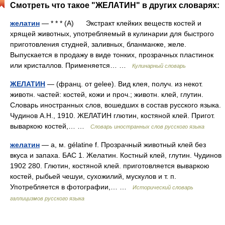
Смотреть что такое "ЖЕЛАТИН" в других словарях:
желатин
— * * * (А) Экстракт клейких веществ костей и
хрящей животных, употребляемый в кулинарии для быстрого
приготовления студней, заливных, бланманже, желе.
Выпускается в продажу в виде тонких, прозрачных пластинок
или кристаллов. Применяется… …
Кулинарный словарь
ЖЕЛАТИН
— (франц. от gelee). Вид клея, получ. из некот.
животн. частей: костей, кожи и проч.; животн. клей, глутин.
Словарь иностранных слов, вошедших в состав русского языка.
Чудинов А.Н., 1910. ЖЕЛАТИН глютин, костяной клей. Пригот.
вываркою костей,… …
Словарь иностранных слов русского языка
желатин
— а, м. gélatine f. Прозрачный животный клей без
вкуса и запаха. БАС 1. Желатин. Костный клей, глутин. Чудинов
1902 280. Глютин, костяной клей. приготовляется вываркою
костей, рыбьей чешуи, сухожилий, мускулов и т. п.
Употребляется в фотографии,… …
Исторический словарь
галлицизмов русского языка