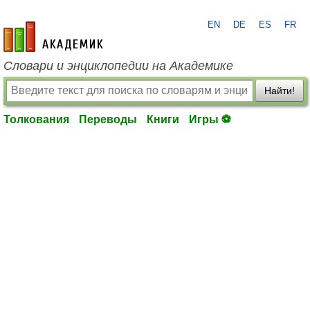
EN
DE
ES
FR
academic.ru
Словари и энциклопедии на Академике
Найти!
Толкования
Переводы
Книги
Игры ⚽