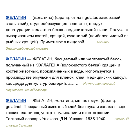
ЖЕЛАТИН
— (желатина) (франц. от лат. gelatus замерзший
застывший), студнеобразующее вещество, продукт
денатурации коллагена белка соединительной ткани. Получают
вывариванием костей, хрящей, сухожилий (наиболее чистый из
рыбных хрящей). Применяют в пищевой… …
Большой
Энциклопедический словарь
ЖЕЛАТИН
— ЖЕЛАТИН, бесцветный или желтоватый белок,
полученный из КОЛЛАГЕНА (волокнистого белка) хрящей и
костей животных, прокипяченных в воде. Используется в
производстве эмульсии для пленок, клея, медицинских капсул,
как среда для культур бактерий, а… …
Научно-технический
энциклопедический словарь
ЖЕЛАТИН
— ЖЕЛАТИН, желатина, мн. нет, муж. (франц.
gelatinel. Прозрачный животный клей без вкуса и запаха в виде
тонких пластинок, употр. в кулинарии и в фотографии.
Толковый словарь Ушакова. Д.Н. Ушаков. 1935 1940 …
Толковый
словарь Ушакова