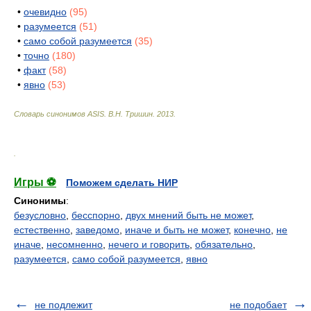
•
очевидно
(95)
•
разумеется
(51)
•
само собой разумеется
(35)
•
точно
(180)
•
факт
(58)
•
явно
(53)
Словарь синонимов ASIS.
В.Н. Тришин
.
2013
.
.
Игры ⚽
Поможем сделать НИР
Синонимы
:
безусловно
,
бесспорно
,
двух мнений быть не может
,
естественно
,
заведомо
,
иначе и быть не может
,
конечно
,
не
иначе
,
несомненно
,
нечего и говорить
,
обязательно
,
разумеется
,
само собой разумеется
,
явно
не подлежит
не подобает