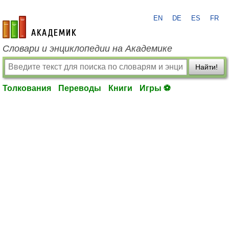
EN
DE
ES
FR
academic.ru
Словари и энциклопедии на Академике
Найти!
Толкования
Переводы
Книги
Игры ⚽