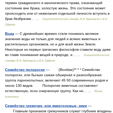
термин гражданского и канонического права, означающий
состояние вне брака, холостую жизнь. Это состояние может
происходить или от нежелания отдельной личности вступить в
брак безбрачие… …
Энциклопедический словарь Ф.А. Брокгауза и И.А.
Ефрона
Вода
— С древнейших времен стали понимать великое
значение воды не только для людей и всяких животных и
растительных организмов, но и для всей жизни Земли.
Некоторые из первых греческих философов ставили воду даже
во главе понимания вещей в природе, и… …
Энциклопедический
словарь Ф.А. Брокгауза и И.А. Ефрона
Семейство полорогие
— (Bovidae)** * * Семейство
полорогих, или бычьих самая обширная и разнообразная
группа парнокопытных, включает 45 50 современных родов и
около 130 видов. Полорогие животные составляют
естественную, ясно очерченную группу. Как ни… …
Жизнь
животных
Семейство гремучие, или ямкоголовые, змеи
—
Главным признаком гремучников служат глубокие впадины