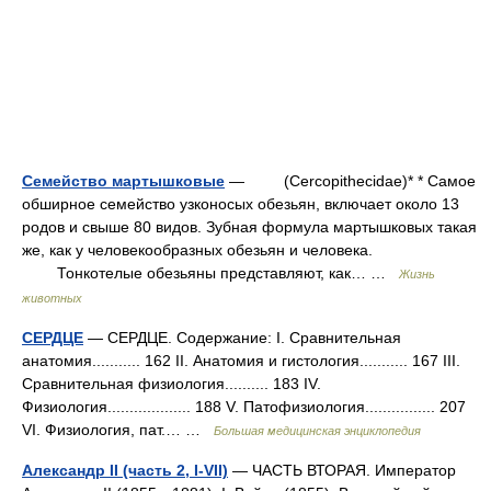
Семейство мартышковые
— (Cercopithecidae)* * Самое
обширное семейство узконосых обезьян, включает около 13
родов и свыше 80 видов. Зубная формула мартышковых такая
же, как у человекообразных обезьян и человека.
Тонкотелые обезьяны представляют, как… …
Жизнь
животных
СЕРДЦЕ
— СЕРДЦЕ. Содержание: I. Сравнительная
анатомия........... 162 II. Анатомия и гистология........... 167 III.
Сравнительная физиология.......... 183 IV.
Физиология................... 188 V. Патофизиология................ 207
VІ. Физиология, пат.… …
Большая медицинская энциклопедия
Александр II (часть 2, I-VII)
— ЧАСТЬ ВТОРАЯ. Император