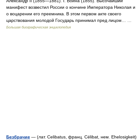
Александр II (1855—1881). I. Война (1855). Высочайший
манифест возвестил России о кончине Императора Николая и
о воцарении его преемника. В этом первом акте своего
царствования молодой Государь принимал пред лицом… …
Большая биографическая энциклопедия
Безбрачие
— (лат. Celibatus, франц. Célibat, нем. Ehelosigkeit)