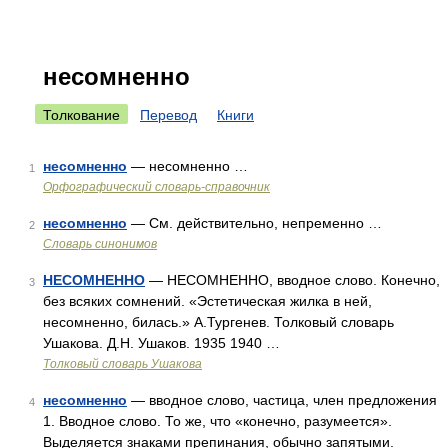
несомненно
Толкование
Перевод
Книги
несомненно
— несомненно …
1
Орфографический словарь-справочник
несомненно
— См. действительно, непременно …
2
Словарь синонимов
НЕСОМНЕННО
— НЕСОМНЕННО, вводное слово. Конечно,
3
без всяких сомнений. «Эстетическая жилка в ней,
несомненно, билась.» А.Тургенев. Толковый словарь
Ушакова. Д.Н. Ушаков. 1935 1940 …
Толковый словарь Ушакова
несомненно
— вводное слово, частица, член предложения
4
1. Вводное слово. То же, что «конечно, разумеется».
Выделяется знаками препинания, обычно запятыми.