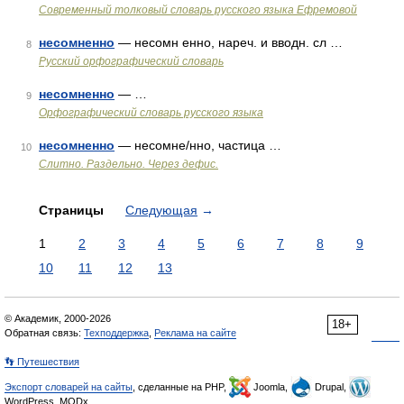
Современный толковый словарь русского языка Ефремовой
несомненно
— несомн енно, нареч. и вводн. сл …
8
Русский орфографический словарь
несомненно
— …
9
Орфографический словарь русского языка
несомненно
— несомне/нно, частица …
10
Слитно. Раздельно. Через дефис.
Страницы
Следующая
→
1
2
3
4
5
6
7
8
9
10
11
12
13
© Академик, 2000-2026
18+
Обратная связь:
Техподдержка
,
Реклама на сайте
👣 Путешествия
Экспорт словарей на сайты
, сделанные на PHP,
Joomla,
Drupal,
WordPress, MODx.