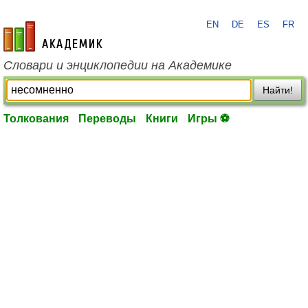
EN
DE
ES
FR
academic.ru
Словари и энциклопедии на Академике
Найти!
Толкования
Переводы
Книги
Игры ⚽