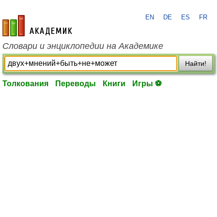
EN
DE
ES
FR
academic.ru
Словари и энциклопедии на Академике
Найти!
Толкования
Переводы
Книги
Игры ⚽