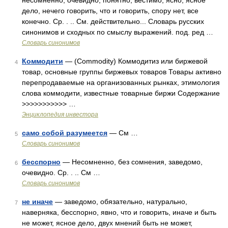
несомненно, очевидно, понятно, вестимо, ясно, ясное
дело, нечего говорить, что и говорить, спору нет, все
конечно. Ср. . .. См. действительно... Словарь русских
синонимов и сходных по смыслу выражений. под. ред …
Словарь синонимов
Коммодити
— (Сommodity) Коммодитиз или биржевой
4
товар, основные группы биржевых товаров Товары активно
перепродаваемые на организованных рынках, этимология
слова коммодити, известные товарные биржи Содержание
>>>>>>>>>>> …
Энциклопедия инвестора
само собой разумеется
— См …
5
Словарь синонимов
бесспорно
— Несомненно, без сомнения, заведомо,
6
очевидно. Ср. . .. См …
Словарь синонимов
не иначе
— заведомо, обязательно, натурально,
7
наверняка, бесспорно, явно, что и говорить, иначе и быть
не может, ясное дело, двух мнений быть не может,