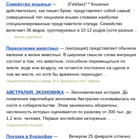
Семейство кошачьи
— (Felidae)* * Кошачьи
действительно, как пишет Брем, представляют собой самый
совершенный тип хищников иными словами наиболее
специализированные представители отряда. Семейство
включает 36 видов, группируемых в 10 12 родов (хотя разные…
…
Жизнь животных
Переселение животных
— (миграция) представляет обычное
явление в жизни животных. В широком смысле слова миграция
состоит в том, что животное, способное перемещаться по
земле, воде или воздуху, не остается постоянно на одном и
том же месте, но хотя бы временно переходит …
Энциклопедический словарь Ф.А. Брокгауза и И.А. Ефрона
АВСТРАЛИЯ. ЭКОНОМИКА
— Экономическая история. До
появления европейцев экономика Австралии основывалась на
охоте и собирательстве. Этим занимались аборигены,
численность которых оценивается по разному от 300 тыс. до
1,2 млн. человек. Первые английские каторжные… …
Энциклопедия Кольера
Поездка в Кордофан
— Вечером 25 февраля отлично