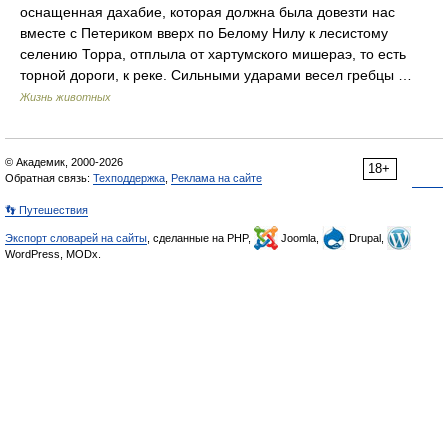
оснащенная дахабие, которая должна была довезти нас
вместе с Петериком вверх по Белому Нилу к лесистому
селению Торра, отплыла от хартумского мишераэ, то есть
торной дороги, к реке. Сильными ударами весел гребцы …
Жизнь животных
© Академик, 2000-2026
18+
Обратная связь:
Техподдержка
,
Реклама на сайте
👣 Путешествия
Экспорт словарей на сайты
, сделанные на PHP,
Joomla,
Drupal,
WordPress, MODx.