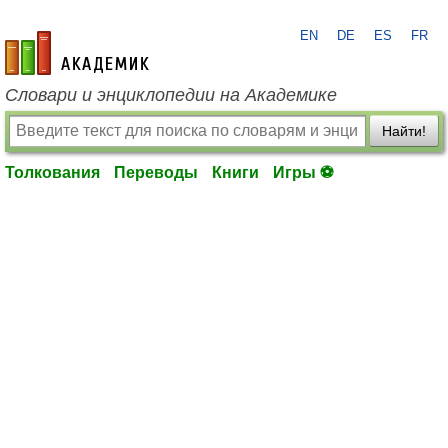
EN
DE
ES
FR
academic.ru
Словари и энциклопедии на Академике
Найти!
Толкования
Переводы
Книги
Игры ⚽