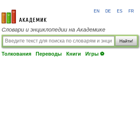
EN
DE
ES
FR
academic.ru
Словари и энциклопедии на Академике
Найти!
Толкования
Переводы
Книги
Игры ⚽