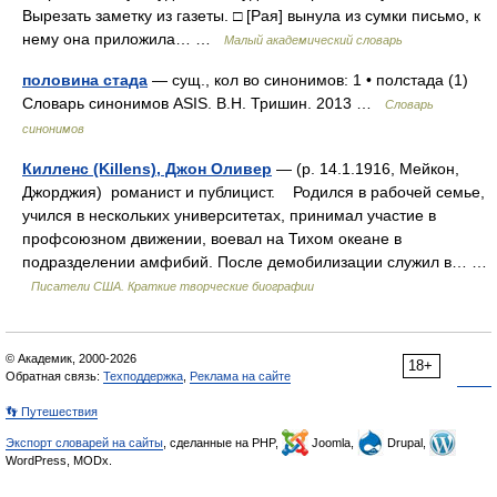
Вырезать заметку из газеты. □ [Рая] вынула из сумки письмо, к
нему она приложила… …
Малый академический словарь
половина стада
— сущ., кол во синонимов: 1 • полстада (1)
Словарь синонимов ASIS. В.Н. Тришин. 2013 …
Словарь
синонимов
Килленс (Killens), Джон Оливер
— (р. 14.1.1916, Мейкон,
Джорджия) романист и публицист. Родился в рабочей семье,
учился в нескольких университетах, принимал участие в
профсоюзном движении, воевал на Тихом океане в
подразделении амфибий. После демобилизации служил в… …
Писатели США. Краткие творческие биографии
© Академик, 2000-2026
18+
Обратная связь:
Техподдержка
,
Реклама на сайте
👣 Путешествия
Экспорт словарей на сайты
, сделанные на PHP,
Joomla,
Drupal,
WordPress, MODx.