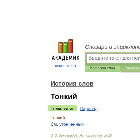
Словари и энциклоп
academic.ru
История слов
Толкова
История слов
Тонкий
Толкование
Перевод
Тонкий
См
.
утонченный
В
.
В
.
Виноградов
.
История
слов
,
2010