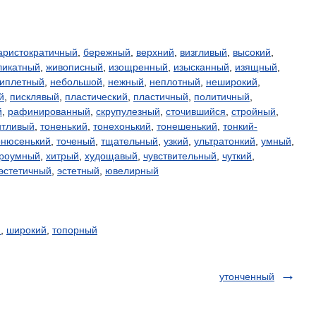
аристократичный
,
бережный
,
верхний
,
визгливый
,
высокий
,
ликатный
,
живописный
,
изощренный
,
изысканный
,
изящный
,
типлетный
,
небольшой
,
нежный
,
неплотный
,
неширокий
,
й
,
писклявый
,
пластический
,
пластичный
,
политичный
,
й
,
рафинированный
,
скрупулезный
,
сточившийся
,
стройный
,
нтливый
,
тоненький
,
тонехонький
,
тонешенький
,
тонкий-
онюсенький
,
точеный
,
тщательный
,
узкий
,
ультратонкий
,
умный
,
троумный
,
хитрый
,
худощавый
,
чувствительный
,
чуткий
,
эстетичный
,
эстетный
,
ювелирный
й
,
широкий
,
топорный
утонченный