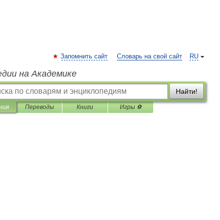
Запомнить сайт
Словарь на свой сайт
RU
едии на Академике
Найти!
ния
Переводы
Книги
Игры ⚽