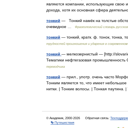
являются компании, использующие свою и
дохода, хотя их основная сфера деятел
тонкий
— Тонкий намёк на толстые обстоя
очевидное …
Фразеологический словарь русског
тонкий
— тонкий, кратк. ф. тонок, тонка, 
трудностей произношения и ударения в современном
тонкий
— мелкозернистый — [http://slovario
Тематики нефтегазовая промышленность
переводчика
тонкий
— прил., употр. очень часто Морфоло
Тонким является то, что имеет небольшое 
нитки. | Тонкие волосы. | Тонкая паутина
© Академик, 2000-2026
Обратная связь:
Техподдерж
👣 Путешествия