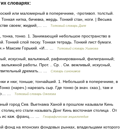
гих словарях:
кий или маломерный в поперечнике, ·противоп. толстый.
 Тонкая нитка, бичевка, жердь. Тонкий стан, ноги. | Весьма
ществе своем; жидкий,… …
Толковый словарь Даля
, тонка, тонко. 1. Занимающий небольшое пространство в
ый. Тонкий слой песку. Тонкая тетрадь. Тонкий лист бумаги.
жки.» Максим Горький. «И… …
Толковый словарь Ушакова
ый, искусный, вальяжный, рафинированный, филигранный;
 вальяжной работы. Прот. .. Ср. . См. вежливый, искусный,
увствительный дремать… …
Словарь синонимов
 нки и нки; тоньше; тончайший. 1. Небольшой в поперечнике, в
Тонко (нареч.) нарезать сыр. Где тонко (в знач. сказ.), там и
 его… …
Толковый словарь Ожегова
авный город Сев. Вьетнама Ханой в прошлом называли Кинь
х столиц его стали называть Донг Кинь восточная столица . От
ось ис каж. франц.… …
Географическая энциклопедия
ый фонд на японских фондовых рынках, владельцами которого