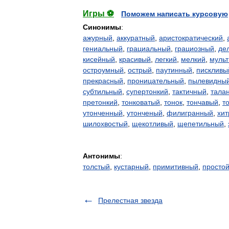
Игры ⚽
Поможем написать курсовую
Синонимы
:
ажурный
,
аккуратный
,
аристократический
,
гениальный
,
грациальный
,
грациозный
,
де
кисейный
,
красивый
,
легкий
,
мелкий
,
муль
остроумный
,
острый
,
паутинный
,
пискливы
прекрасный
,
проницательный
,
пылевидны
субтильный
,
супертонкий
,
тактичный
,
тала
претонкий
,
тонковатый
,
тонок
,
тончавый
,
т
утонченный
,
утонченый
,
филигранный
,
хи
шилохвостый
,
щекотливый
,
щепетильный
,
Антонимы
:
толстый
,
кустарный
,
примитивный
,
просто
Прелестная звезда