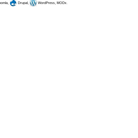
omla,
Drupal,
WordPress, MODx.