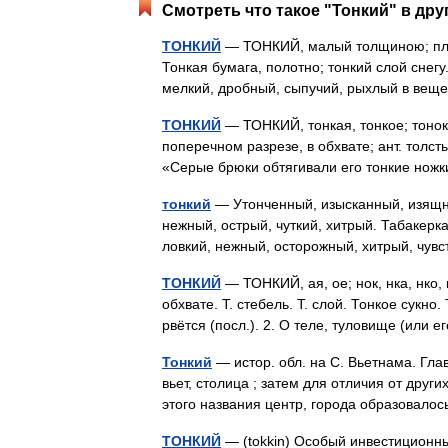
Смотреть что такое "Тонкий" в дру
ТОНКИЙ
— ТОНКИЙ, малый толщиною; плос
Тонкая бумага, полотно; тонкий слой снегу.
мелкий, дробный, сыпучий, рыхлый в ве
ТОНКИЙ
— ТОНКИЙ, тонкая, тонкое; тонок
поперечном разрезе, в обхвате; ант. толст
«Серые брюки обтягивали его тонкие но
тонкий
— Утонченный, изысканный, изящн
нежный, острый, чуткий, хитрый. Табакерка
ловкий, нежный, осторожный, хитрый, ч
ТОНКИЙ
— ТОНКИЙ, ая, ое; нок, нка, нко,
обхвате. Т. стебель. Т. слой. Тонкое сукно. 
рвётся (посл.). 2. О теле, туловище (или
Тонкий
— истор. обл. на С. Вьетнама. Гл
вьет, столица ; затем для отличия от други
этого названия центр, города образовал
ТОНКИЙ
— (tokkin) Особый инвестиционн