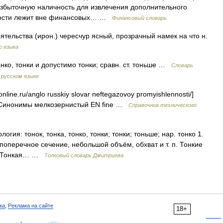
збыточную наличность для извлечения дополнительного
ьности лежит вне финансовых… …
Финансовый словарь
тельства (ирон.) чересчур ясный, прозрачный намек на что н.
о языка
тонко, тонки и допустимо тонки; сравн. ст. тоньше …
Словарь
 русском языке
nline.ru/anglo russkiy slovar neftegazovoy promyishlennosti/]
 Синонимы мелкозернистый EN fine …
Справочник технического
гия: тонок, тонка, тонко, тонки; тонки; тоньше; нар. тонко 1.
поперечное сечение, небольшой объём, обхват и т. п. Тонкие
. | Тонкая… …
Толковый словарь Дмитриева
ка
,
Реклама на сайте
18+