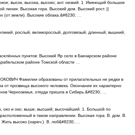
е; высок, высока, высоко; ант. низкий. 1. Имеющий большое
ой линии. Высокая гора. Высокий дом. Высокий рост. ||
х (от земли). Высокие облака.&#8230; …
ликий, рослый, великорослый, долговязый, длинный; вышний,
селённых пунктов: Высокий Яр село в Бакчарском районе
Парабельском районе Томской области …
ВИЧ Фамилии образованы от прилагательных не редки в
а от прозвища высокого человека. Окончание их характерно
нов Черноземья, откуда пришла в Сибирь.&#8230; …
, око и око; выше; высший; высочайший. 1. Большой по
расположенный в таком направлении. Высокая гора. В. дом. В.
. Жить высоко (нареч.). В. лоб&#8230; …