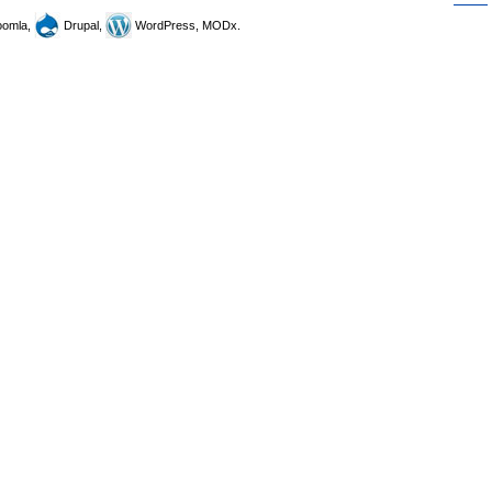
omla,
Drupal,
WordPress, MODx.