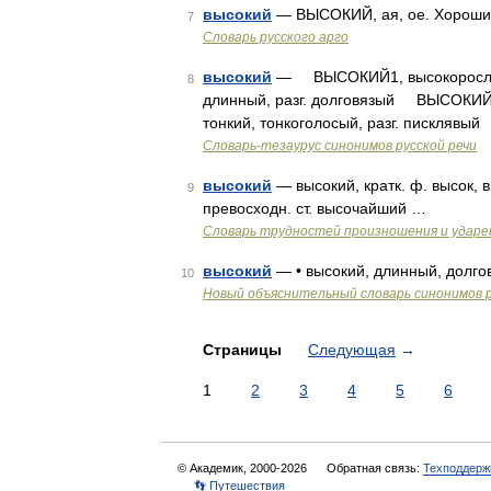
высокий
— ВЫСОКИЙ, ая, ое. Хороший
7
Словарь русского арго
высокий
— ВЫСОКИЙ1, высокорослый, 
8
длинный, разг. долговязый ВЫСОКИЙ
тонкий, тонкоголосый, разг. пискляв
Словарь-тезаурус синонимов русской речи
высокий
— высокий, кратк. ф. высок, в
9
превосходн. ст. высочайший …
Словарь трудностей произношения и ударен
высокий
— • высокий, длинный, долгов
10
Новый объяснительный словарь синонимов р
Страницы
Следующая
→
1
2
3
4
5
6
© Академик, 2000-2026
Обратная связь:
Техподдерж
👣 Путешествия