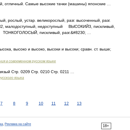
, отличный. Самые высокие тачки (машины) японские …
рослый, устар. великорослый, разг. высоченный, разг.
2, малодоступный, недоступный ВЫСОКИЙ3, пискливый,
ый ТОНКОГОЛОСЫЙ, пискливый, разг.&#8230; …
ысока, высоко и высоко, высоки и высоки; сравн. ст. выше;
ия в современном русском языке
язый Стр. 0209 Стр. 0210 Стр. 0211 …
усского языка
7
8
9
10
11
12
13
ка
,
Реклама на сайте
18+