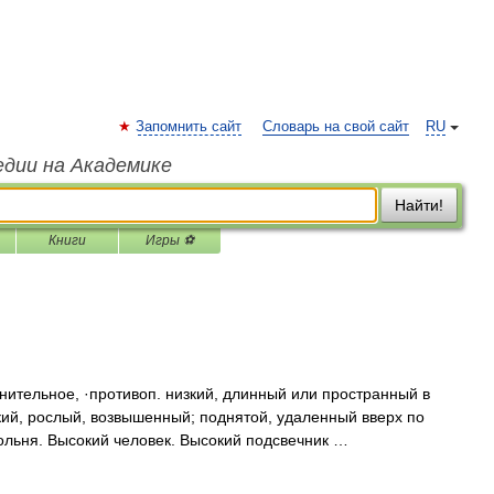
Запомнить сайт
Словарь на свой сайт
RU
едии на Академике
Найти!
Книги
Игры ⚽
тельное, ·противоп. низкий, длинный или пространный в
ий, рослый, возвышенный; поднятой, удаленный вверх по
кольня. Высокий человек. Высокий подсвечник …