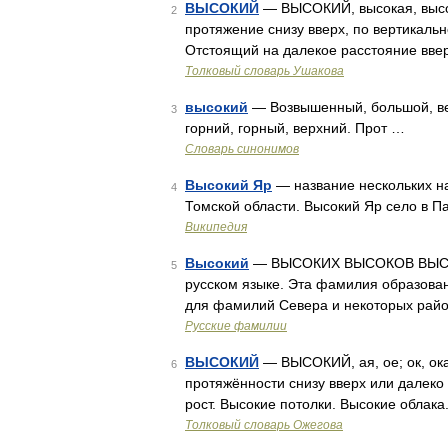
ВЫСОКИЙ
— ВЫСОКИЙ, высокая, высоко
2
протяжение снизу вверх, по вертикальн
Отстоящий на далекое расстояние ввер
Толковый словарь Ушакова
высокий
— Возвышенный, большой, ве
3
горний, горный, верхний. Прот …
Словарь синонимов
Высокий Яр
— название нескольких на
4
Томской области. Высокий Яр село в 
Википедия
Высокий
— ВЫСОКИХ ВЫСОКОВ ВЫСОКО
5
русском языке. Эта фамилия образован
для фамилий Севера и некоторых райо
Русские фамилии
ВЫСОКИЙ
— ВЫСОКИЙ, ая, ое; ок, ока
6
протяжённости снизу вверх или далеко 
рост. Высокие потолки. Высокие облака
Толковый словарь Ожегова