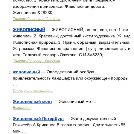
искусство. 2. Красивый, достойный быть предметом
изображения в живописи. Живописная дорога.
Живописное&#8230; …
Толковый словарь Ушакова
ЖИВОПИСНЫЙ
— ЖИВОПИСНЫЙ, ая, ое; сен, сна. 1. см.
4
живопись. 2. Красивый, достойный кисти художника. Ж. вид.
Живописная природа. 3. Яркий, образный, выразительный.
Ж. рассказ. Живописное сравнение. | сущ. живописность, и,
жен. Толковый словарь Ожегова. С.И.&#8230; …
Толковый словарь Ожегова
живописный
— Определяющий особую
5
привлекательность ландшафта или окружающей природы
…
Словарь по географии
Живописный мост
— Живописный мо …
6
Википедия
Живописный Петербург
— Жанр документальный
7
Режиссёр А.Кривонос В главных ролях Длительность 55
мин …