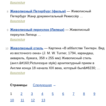
Википедия
Живописный Петербург (фильм)
— Живописный
8
Петербург Жанр документальный Режиссёр …
Википедия
Живописный переулок (Липецк)
— Живописный
9
переулок Липецк …
Википедия
Живописный стиль
— Картина «В аббатстве Тинтерн. Вид
10
из восточного окна» (J. M. W. Turner, 1794, карандаш,
акварель, бумага, 358 x 255 мм) Живописный стиль
(англ.&#160;Picturesque style) архитектурный прием в
Англии конца 18 начала XIX века, который был&#8230; …
Википедия
Страницы
Следующая
→
1
2
3
4
5
6
7
8
9
10
11
12
13