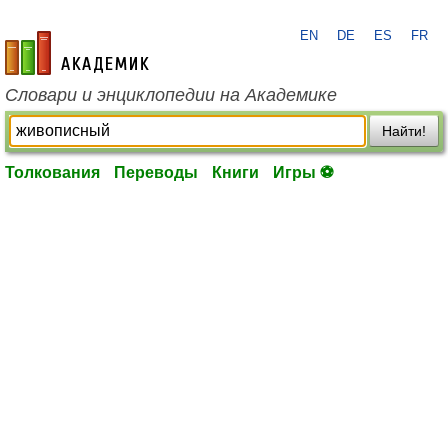
EN
DE
ES
FR
academic.ru
Словари и энциклопедии на Академике
Найти!
Толкования
Переводы
Книги
Игры ⚽