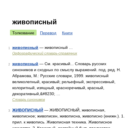
живописный
Толкование
Перевод
Книги
живописный
— живописный …
1
Орфографический словарь-справочник
живописный
— См. красивый... Словарь русских
2
синонимов и сходных по смыслу выражений. под. ред. Н.
Абрамова, М.: Русские словари, 1999. живописный
великолепный, красивый; рельефный, экспрессивный,
колоритный, изящный, красноречивый, красный,
декоративный,&#8230; …
Словарь синонимов
ЖИВОПИСНЫЙ
— ЖИВОПИСНЫЙ, живописная,
3
живописное; живописен, живописна, живописно (книжн.). 1.
прил. к живопись. Живописная техника. Живописное