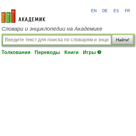
EN
DE
ES
FR
academic.ru
Словари и энциклопедии на Академике
Найти!
Толкования
Переводы
Книги
Игры ⚽