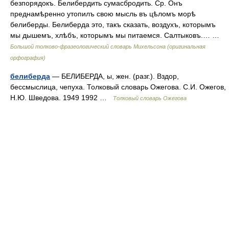
безпорядокъ. Белибердить сумасбродить. Ср. Онъ
преднамѣренно утопилъ свою мысль въ цѣломъ морѣ
белиберды. Белиберда это, такъ сказать, воздухъ, которымъ
мы дышемъ, хлѣбъ, которымъ мы питаемся. Салтыковъ.… …
Большой толково-фразеологический словарь Михельсона (оригинальная
орфография)
белиберда
— БЕЛИБЕРДА, ы, жен. (разг.). Вздор,
бессмыслица, чепуха. Толковый словарь Ожегова. С.И. Ожегов,
Н.Ю. Шведова. 1949 1992 …
Толковый словарь Ожегова