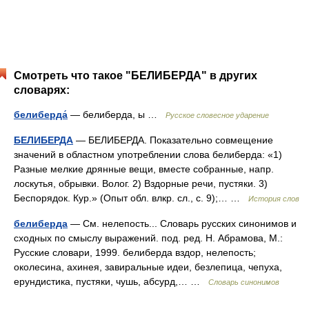
Смотреть что такое "БЕЛИБЕРДА" в других
словарях:
белиберда́
— белиберда, ы …
Русское словесное ударение
БЕЛИБЕРДА
— БЕЛИБЕРДА. Показательно совмещение
значений в областном употреблении слова белиберда: «1)
Разные мелкие дрянные вещи, вместе собранные, напр.
лоскутья, обрывки. Волог. 2) Вздорные речи, пустяки. 3)
Беспорядок. Кур.» (Опыт обл. влкр. сл., с. 9);… …
История слов
белиберда
— См. нелепость... Словарь русских синонимов и
сходных по смыслу выражений. под. ред. Н. Абрамова, М.:
Русские словари, 1999. белиберда вздор, нелепость;
околесина, ахинея, завиральные идеи, безлепица, чепуха,
ерундистика, пустяки, чушь, абсурд,… …
Словарь синонимов