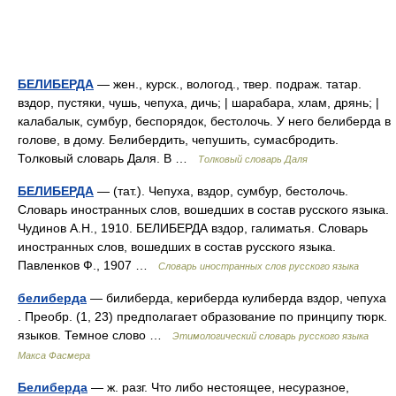
БЕЛИБЕРДА
— жен., курск., вологод., твер. подраж. татар.
вздор, пустяки, чушь, чепуха, дичь; | шарабара, хлам, дрянь; |
калабалык, сумбур, беспорядок, бестолочь. У него белиберда в
голове, в дому. Белибердить, чепушить, сумасбродить.
Толковый словарь Даля. В …
Толковый словарь Даля
БЕЛИБЕРДА
— (тат.). Чепуха, вздор, сумбур, бестолочь.
Словарь иностранных слов, вошедших в состав русского языка.
Чудинов А.Н., 1910. БЕЛИБЕРДА вздор, галиматья. Словарь
иностранных слов, вошедших в состав русского языка.
Павленков Ф., 1907 …
Словарь иностранных слов русского языка
белиберда
— билиберда, кериберда кулиберда вздор, чепуха
. Преобр. (1, 23) предполагает образование по принципу тюрк.
языков. Темное слово …
Этимологический словарь русского языка
Макса Фасмера
Белиберда
— ж. разг. Что либо нестоящее, несуразное,