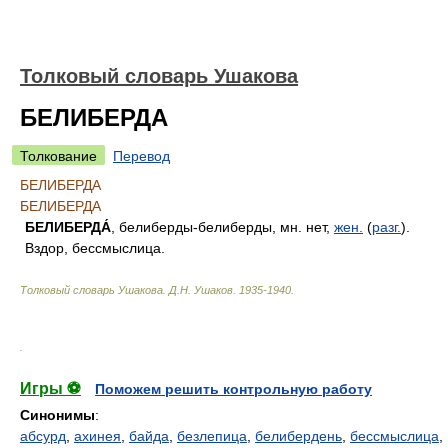
Толковый словарь Ушакова
БЕЛИБЕРДА
Толкование
Перевод
БЕЛИБЕРДА
БЕЛИБЕРДА
БЕЛИБЕРДА́
, белиберды-белиберды, мн. нет,
жен.
(
разг.
).
Вздор, бессмыслица.
Толковый словарь Ушакова
.
Д.Н. Ушаков.
1935-1940
.
.
Игры ⚽
Поможем решить контрольную работу
Синонимы
:
абсурд
,
ахинея
,
байда
,
безлепица
,
белибердень
,
бессмыслица
,