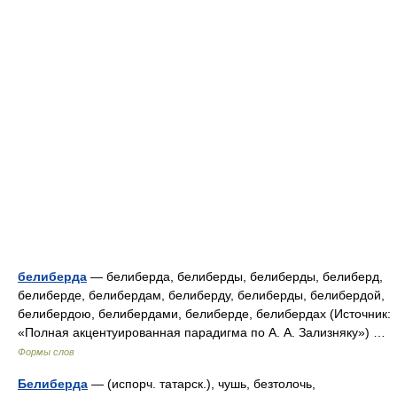
белиберда
— белиберда, белиберды, белиберды, белиберд,
белиберде, белибердам, белиберду, белиберды, белибердой,
белибердою, белибердами, белиберде, белибердах (Источник:
«Полная акцентуированная парадигма по А. А. Зализняку») …
Формы слов
Белиберда
— (испорч. татарск.), чушь, безтолочь,