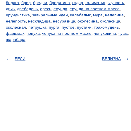
бодяга
,
бред
,
бредни
,
бредятина
,
вздор
,
галиматья
,
глупость
,
дичь
,
дребедень
,
ересь
,
ерунда
,
ерунда на постном масле
,
ерундистика
,
завиральные идеи
,
калабалык
,
мура
,
нелепица
,
нелепость
,
нескладица
,
несуразица
,
околесина
,
околесица
,
околесная
,
петрушка
,
пурга
,
пустое
,
пустяки
,
трахомудень
,
фаршмак
,
чепуха
,
чепуха на постном масле
,
чепуховина
,
чушь
,
шарабара
БЕЛИ
БЕЛИЗНА