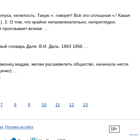
чепуха, нелепость. Такую ч. говорят! Всё это сплошная ч.! Какая
л.). 2. О том, что крайне непривлекательно, неприглядно,
и проплывает всякая …
вый словарь Даля. В.И. Даль. 1863 1866 …
Наконец мадам, желая расшевелить общество, начинала нести
щенко) …
х
7
8
9
10
11
12
13
ка
,
Реклама на сайте
18+