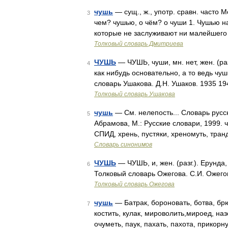
чушь
— сущ., ж., употр. сравн. часто М
3
чем? чушью, о чём? о чуши 1. Чушью 
которые не заслуживают ни малейшего
Толковый словарь Дмитриева
ЧУШЬ
— ЧУШЬ, чуши, мн. нет, жен. (раз
4
как нибудь основательно, а то ведь чу
словарь Ушакова. Д.Н. Ушаков. 1935 1
Толковый словарь Ушакова
чушь
— См. нелепость... Словарь русс
5
Абрамова, М.: Русские словари, 1999. 
СПИД, хрень, пустяки, хреномуть, тра
Словарь синонимов
ЧУШЬ
— ЧУШЬ, и, жен. (разг.). Ерунда,
6
Толковый словарь Ожегова. С.И. Ожего
Толковый словарь Ожегова
чушь
— Батрак, бороновать, ботва, брю
7
костить, кулак, мироволить,мироед, на
очуметь, паук, пахать, пахота, прикорн