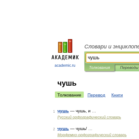
Словари и энциклоп
academic.ru
Толкования
Переводы
чушь
Толкование
Перевод
Книги
чушь
— чушь, и …
1
Русский орфографический словарь
чушь
— чушь/ …
2
Морфемно-орфографический словарь