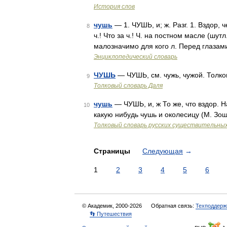
История слов
чушь
— 1. ЧУШЬ, и; ж. Разг. 1. Вздор, 
8
ч.! Что за ч.! Ч. на постном масле (шут
малозначимо для кого л. Перед глазам
Энциклопедический словарь
ЧУШЬ
— ЧУШЬ, см. чужь, чужой. Толко
9
Толковый словарь Даля
чушь
— ЧУШЬ, и, ж То же, что вздор. 
10
какую нибудь чушь и околесицу (М. Зо
Толковый словарь русских существительны
Страницы
Следующая
→
1
2
3
4
5
6
© Академик, 2000-2026
Обратная связь:
Техподдерж
👣 Путешествия