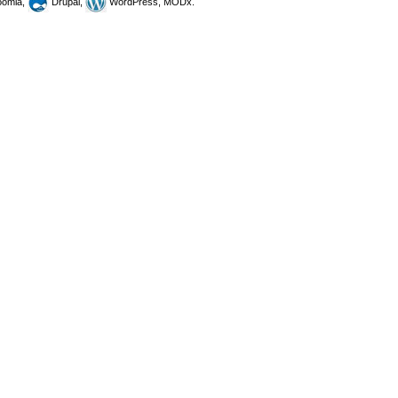
omla,
Drupal,
WordPress, MODx.