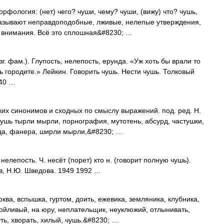
орфология: (нет) чего? чуши, чему? чуши, (вижу) что? чушь,
называют неправдоподобные, лживые, нелепые утверждения,
 внимания. Всё это сплошная&#8230; …
г. фам.). Глупость, нелепость, ерунда. «Уж хоть бы врали то
шь городите.» Лейкин. Говорить чушь. Нести чушь. Толковый
940 …
ких синонимов и сходных по смыслу выражений. под. ред. Н.
чушь тырли мырли, порнография, мутотень, абсурд, частушки,
нда, фанера, ширли мырли,&#8230; …
 нелепость. Ч. несёт (порет) кто н. (говорит полную чушь).
в, Н.Ю. Шведова. 1949 1992 …
ква, вспышка, гуртом, доить, ежевика, земляника, клубника,
зойливый, на юру, неплательщик, неуклюжий, отлынивать,
уть, хворать, хилый, чушь.&#8230; …