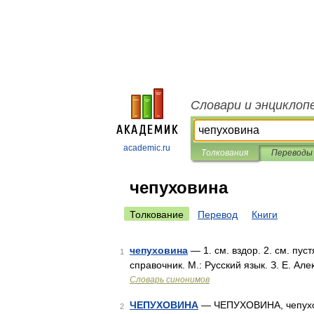
Словари и энциклоп
academic.ru
Толкования
Переводы
чепуховина
Толкование
Перевод
Книги
чепуховина
— 1. см. вздор. 2. см. пу
1
справочник. М.: Русский язык. З. Е. Ал
Словарь синонимов
ЧЕПУХОВИНА
— ЧЕПУХОВИНА, чепуховин
2