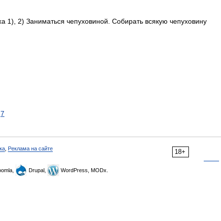
уха 1), 2) Заниматься чепуховиной. Собирать всякую чепуховину
7
ка
,
Реклама на сайте
18+
omla,
Drupal,
WordPress, MODx.