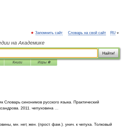
Запомнить сайт
Словарь на свой сайт
RU
едии на Академике
Найти!
Книги
Игры ⚽
стяк Словарь синонимов русского языка. Практический
ександрова. 2011. чепуховина …
ы, мн. нет, жен. (прост. фам.). унич. к чепуха. Толковый