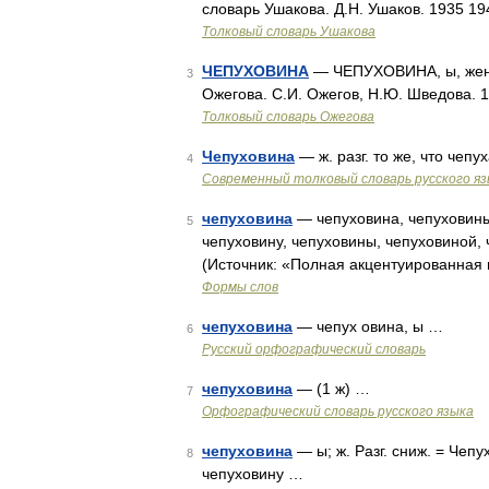
словарь Ушакова. Д.Н. Ушаков. 1935 1
Толковый словарь Ушакова
ЧЕПУХОВИНА
— ЧЕПУХОВИНА, ы, жен. 
3
Ожегова. С.И. Ожегов, Н.Ю. Шведова. 
Толковый словарь Ожегова
Чепуховина
— ж. разг. то же, что чеп
4
Современный толковый словарь русского я
чепуховина
— чепуховина, чепуховины
5
чепуховину, чепуховины, чепуховиной,
(Источник: «Полная акцентуированная 
Формы слов
чепуховина
— чепух овина, ы …
6
Русский орфографический словарь
чепуховина
— (1 ж) …
7
Орфографический словарь русского языка
чепуховина
— ы; ж. Разг. сниж. = Чепу
8
чепуховину …