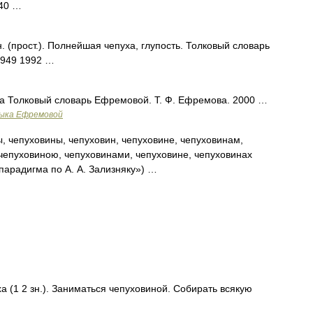
940 …
(прост.). Полнейшая чепуха, глупость. Толковый словарь
1949 1992 …
уха Толковый словарь Ефремовой. Т. Ф. Ефремова. 2000 …
зыка Ефремовой
, чепуховины, чепуховин, чепуховине, чепуховинам,
 чепуховиною, чепуховинами, чепуховине, чепуховинах
парадигма по А. А. Зализняку») …
ха (1 2 зн.). Заниматься чепуховиной. Собирать всякую