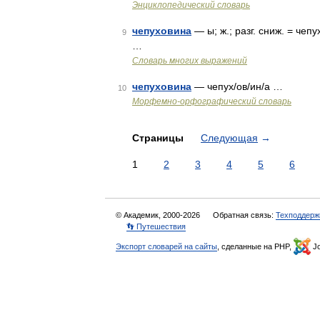
Энциклопедический словарь
чепуховина
— ы; ж.; разг. сниж. = чеп
9
…
Словарь многих выражений
чепуховина
— чепух/ов/ин/а …
10
Морфемно-орфографический словарь
Страницы
Следующая
→
1
2
3
4
5
6
© Академик, 2000-2026
Обратная связь:
Техподдерж
👣 Путешествия
Экспорт словарей на сайты
, сделанные на PHP,
Jo