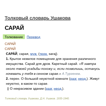
Толковый словарь Ушакова
САРАЙ
Толкование
Перевод
САРАЙ
САРАЙ
САРА́Й
, сарая,
муж.
(
тюрк.
saraj).
1.
Крытое нежилое помещение для хранения различного
имущества. Сарай для дров. Каретный сарай.
«Я завтра
около твоей усадьбы похожу и, если позволишь, останусь
ночевать у тебя в сенном сарае.»
А.Тургенев
.
2.
перен. О большой неуютной комнате (
разг.
неод.
). Живут
неуютно, в каком-то сарае.
|| О некрасивом здании (
разг.
неод.
).
Толковый словарь Ушакова
.
Д.Н. Ушаков.
1935-1940
.