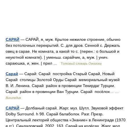
САРАЙ
— САРАЙ, я, муж. Крытое нежилое строение, обычно
без потолочных перекрытий. С. для дров. Сенной с. Держать
овец в сарае. Не комната, а какой то с. (перен.: о большой и
неуютной комнате). | уменьш. сарайчик, а, муж. | унич.
сараюшка, и, жен. | прил …
Толковый словарь Ожегова
Сарай
— Сарай: Сарай постройка Старый Сарай, Новый
Сарай столицы Золотой Орды Сарай мемориальный музей
В. И. Ленина. Сарай район в провинции Текирдаг Турции.
Сарай район в провинции Ван Турции. Сарай посёлок… …
Википедия
САРАЙ
— Долбаный сарай. Жарг. муз. Шутл. Звуковой эффект
Dolby Surround. h 98. Сарай балаболок. Разг. Презр.
Центральный лекторий общества «Знание» в Ленинграде (1970
е гг.). Синдаловский, 2002, 163. Сарай на колёсах. Жарг. мол.