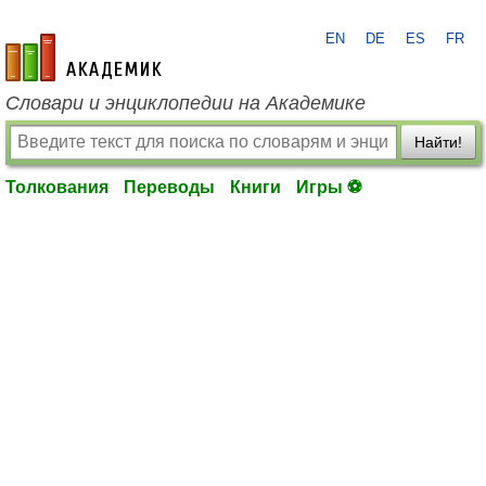
EN
DE
ES
FR
academic.ru
Словари и энциклопедии на Академике
Найти!
Толкования
Переводы
Книги
Игры ⚽