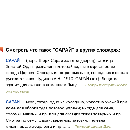
Смотреть что такое "САРАЙ" в других словарях:
САРАЙ
— (перс. Шери Сарай золотой дворец), столица
Золотой Орды, развалины которой видны в окрестностях
города Царева. Словарь иностранных слов, вошедших в состав
русского языка. Чудинов А.Н., 1910. САРАЙ (тат.). Дощатое
здание для склада в домашнем быту …
Словарь иностранных слов
русского языка
САРАЙ
— муж., татар. одно из холодных, холостых ухожей при
доме для уборки туда повозок, упряжи; иногда для сена,
соломы, мякины и пр. или для складки тюков товарных и пр.
Смотря по сему, Сарай: каретник, завозня, пелевня,
мякинница, амбар, рига и пр.… …
Толковый словарь Даля