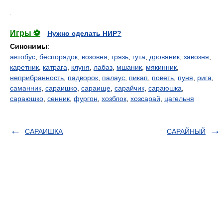
.
Игры ⚽
Нужно сделать НИР?
Синонимы
:
автобус
,
беспорядок
,
возовня
,
грязь
,
гута
,
дровяник
,
завозня
,
каретник
,
катрага
,
клуня
,
лабаз
,
мшаник
,
мякинник
,
неприбранность
,
падворок
,
палаус
,
пикап
,
поветь
,
пуня
,
рига
,
саманник
,
сараишко
,
сараище
,
сарайчик
,
сараюшка
,
сараюшко
,
сенник
,
фургон
,
хозблок
,
хозсарай
,
цагельня
САРАИШКА
САРАЙНЫЙ