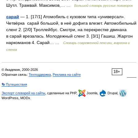
Шутл. Трамвай. Максимов,… …
Большой словарь русских поговорок
сарай
— 1. [17/1] Атомобиль с кузовом типа «универсал».
Четвёрка сарай большой, в неё дофига влезет. Автомобильный
сленг 2. [2/0] Троллейбус. Смотри, на перекрестке двинаха
в сарай врезалась. Молодежный сленг 3. [3/1] Гашиш. Жаргон
наркоманов 4. Сарай… …
Cловарь современной лексики, жаргона и
сленга
© Академик, 2000-2026
18+
Обратная связь:
Техподдержка
,
Реклама на сайте
👣 Путешествия
Экспорт словарей на сайты
, сделанные на PHP,
Joomla,
Drupal,
WordPress, MODx.