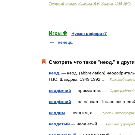
Толковый
словарь
Ушакова
.
Д
.
Н
.
Ушаков
.
1935
-
1940
.
.
Игры ⚽
Нужен реферат?
ненецк.
Смотреть что такое "неод." в друг
неод.
— неод. (abbreviation) неодобрител
Н.Ю. Шведова. 1949 1992 …
Толковый слова
неодіжний
— прикметник …
Орфографічний 
неодіжний
— а/, е/, діал. Погано вдягне
неодим
— неод им, а …
Русский орфографич
неодетый
— неод етый …
Русский орфограф