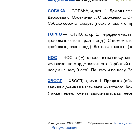
неодимовый
— неод имовый …
Русский о
СОБАКА
— СОБАКА, и, жен. 1. Домашнее 
Дворовая с. Охотничья с. Сторожевая с. С с
Собаке собачья смерть (посл. о том, кт
ГОРЛО
— ГОРЛО, а, ср. 1. Передняя часть ш
требовать чего н.; разг. неод.). С ножом к 
требовать; разг. неод.). Взять за г. кого н
НОС
— НОС, а ( у), о носе, в (на) носу, м
человека, на морде животного. Горбатый н
носу и из носу (носа). По носу и по носу.
ХВОСТ
— ХВОСТ, а, муж. 1. Придаток (об
задняя суженная часть тела животного. Ко
(также перен.: юлить, заискивать; разг. н
© Академик, 2000-2026
Обратная связь:
Техподдерж
👣 Путешествия