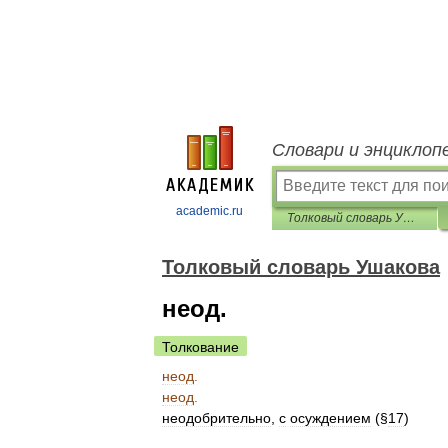
Словари и энциклоп
academic.ru
Толковый словарь Ушакова
Толковый словарь Ушакова
неод.
Толкование
неод
.
неод
.
неодобрительно
,
с
осуждением
(§
17
)