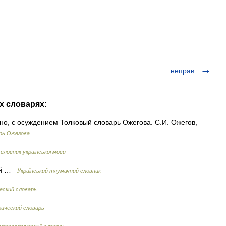
неправ.
их словарях:
ьно, с осуждением Толковый словарь Ожегова. С.И. Ожегов,
рь Ожегова
словник української мови
ний …
Український тлумачний словник
еский словарь
ический словарь