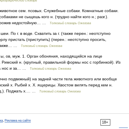
рфографический словарь
животное сем. псовых. Служебные собаки. Комнатные собаки.
обаками не сыщешь кого н. (трудно найти кого н.; разг.).
о, прожив недостойную… …
Толковый словарь Ожегова
еи. По г. в воде. Схватить за г. (также перен.: неотступно
горлу пристать (приступить) (перен.: неотступно просить,
. (также… …
Толковый словарь Ожегова
н. ы, ов, муж. 1. Орган обоняния, находящийся на лице
. Римский н. (крупный, правильной формы нос с горбинкой). Из
 За нос и за… …
Толковый словарь Ожегова
ычно подвижный) на задней части тела животного или вообще
нский х. Рыбий х. Х. ящерицы. Хвостом вилять перед кем н.
еод.). Поджать х.… …
Толковый словарь Ожегова
ка
,
Реклама на сайте
18+