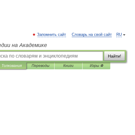
Запомнить сайт
Словарь на свой сайт
RU
едии на Академике
Найти!
Толкования
Переводы
Книги
Игры ⚽