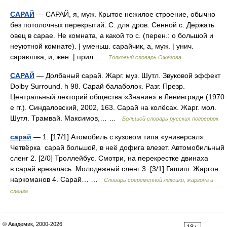
САРАЙ
— САРАЙ, я, муж. Крытое нежилое строение, обычно
без потолочных перекрытий. С. для дров. Сенной с. Держать
овец в сарае. Не комната, а какой то с. (перен.: о большой и
неуютной комнате). | уменьш. сарайчик, а, муж. | унич.
сараюшка, и, жен. | прил …
Толковый словарь Ожегова
САРАЙ
— Долбаный сарай. Жарг. муз. Шутл. Звуковой эффект
Dolby Surround. h 98. Сарай балаболок. Разг. Презр.
Центральный лекторий общества «Знание» в Ленинграде (1970
е гг.). Синдаловский, 2002, 163. Сарай на колёсах. Жарг. мол.
Шутл. Трамвай. Максимов,… …
Большой словарь русских поговорок
сарай
— 1. [17/1] Атомобиль с кузовом типа «универсал».
Четвёрка сарай большой, в неё дофига влезет. Автомобильный
сленг 2. [2/0] Троллейбус. Смотри, на перекрестке двинаха
в сарай врезалась. Молодежный сленг 3. [3/1] Гашиш. Жаргон
наркоманов 4. Сарай… …
Cловарь современной лексики, жаргона и
сленга
© Академик, 2000-2026