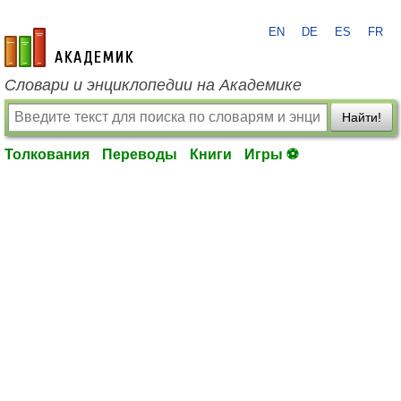
EN
DE
ES
FR
academic.ru
Словари и энциклопедии на Академике
Найти!
Толкования
Переводы
Книги
Игры ⚽