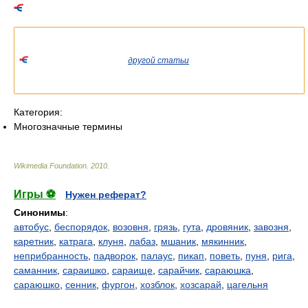
Список значений слова или словосочетания со ссылками на
соответствующие статьи.
Если вы попали сюда из
другой статьи
Википедии, пожалуйста,
вернитесь и уточните ссылку так, чтобы она указывала на
статью.
Категория:
Многозначные термины
Wikimedia Foundation
.
2010
.
Игры ⚽
Нужен реферат?
Синонимы
:
автобус
,
беспорядок
,
возовня
,
грязь
,
гута
,
дровяник
,
завозня
,
каретник
,
катрага
,
клуня
,
лабаз
,
мшаник
,
мякинник
,
неприбранность
,
падворок
,
палаус
,
пикап
,
поветь
,
пуня
,
рига
,
саманник
,
сараишко
,
сараище
,
сарайчик
,
сараюшка
,
сараюшко
,
сенник
,
фургон
,
хозблок
,
хозсарай
,
цагельня