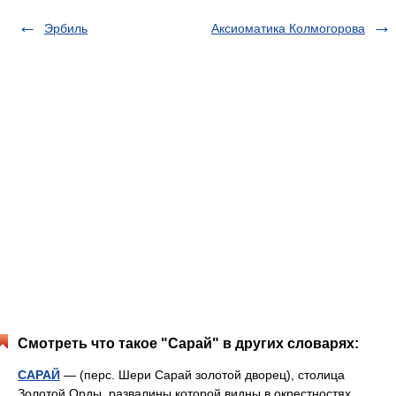
Эрбиль
Аксиоматика Колмогорова
Смотреть что такое "Сарай" в других словарях:
САРАЙ
— (перс. Шери Сарай золотой дворец), столица
Золотой Орды, развалины которой видны в окрестностях