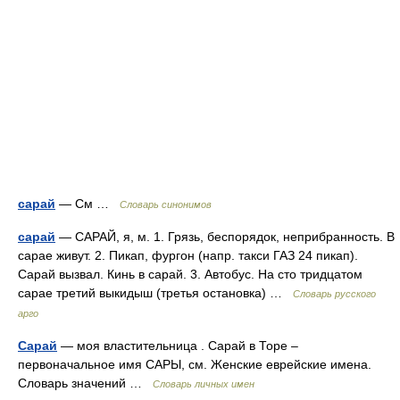
сарай
— См …
Словарь синонимов
сарай
— САРАЙ, я, м. 1. Грязь, беспорядок, неприбранность. В
сарае живут. 2. Пикап, фургон (напр. такси ГАЗ 24 пикап).
Сарай вызвал. Кинь в сарай. 3. Автобус. На сто тридцатом
сарае третий выкидыш (третья остановка) …
Словарь русского
арго
Сарай
— моя властительница . Сарай в Торе –
первоначальное имя САРЫ, см. Женские еврейские имена.
Словарь значений …
Словарь личных имен