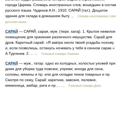
города Царева. Словарь иностранных слов, вошедших в состав
русского языка. Чудинов А.Н., 1910. САРАЙ (тат.). Дощатое
здание для склада в домашнем быту …
Словарь иностранных слов
русского языка
САРАЙ
— САРАЙ, сарая, муж. (тюрк. saraj). 1. Крытое нежилое
помещение для хранения различного имущества. Сарай для
дров. Каретный сарай. «Я завтра около твоей усадьбы похожу
и, если позволишь, останусь ночевать у тебя в сенном сарае.»
А.Тургенев. 2.… …
Толковый словарь Ушакова
САРАЙ
— муж., татар. одно из холодных, холостых ухожей при
доме для уборки туда повозок, упряжи; иногда для сена,
соломы, мякины и пр. или для складки тюков товарных и пр.
Смотря по сему, Сарай: каретник, завозня, пелевня,
мякинница, амбар, рига и пр.… …
Толковый словарь Даля