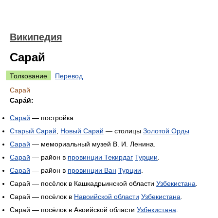
Википедия
Сарай
Толкование
Перевод
Сарай
Сара́й:
Сарай
— постройка
Старый Сарай
,
Новый Сарай
— столицы
Золотой Орды
Сарай
— мемориальный музей В. И. Ленина.
Сарай
— район в
провинции Текирдаг
Турции
.
Сарай
— район в
провинции Ван
Турции
.
Сарай — посёлок в Кашкадрьинской области
Узбекистана
.
Сарай — посёлок в
Навоийской области
Узбекистана
.
Сарай — посёлок в Авоийской области
Узбекистана
.