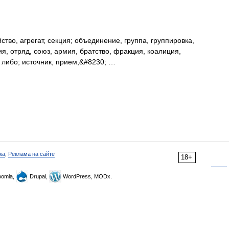
ство, агрегат, секция; объединение, группа, группировка,
ия, отряд, союз, армия, братство, фракция, коалиция,
о либо; источник, прием,&#8230; …
ка
,
Реклама на сайте
18+
omla,
Drupal,
WordPress, MODx.