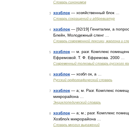
Словарь синонимов
хозблок
— хозяйственный блок …
3
Словарь сокращений и аббревиатур
хозблок
— [92/19] Гениталии, а попро
4
Блейн, Молодежный сленг …
Cловарь современной лексики, жаргона и сл
хозблок
— м. разг. Комплекс помещени
5
Ефремовой. Т. Ф. Ефремова. 2000 …
Современный толковый словарь русского я
хозблок
— хозбл ок, а …
6
Русский орфографический словарь
хозблок
— а; м. Разг. Комплекс помещ
7
микрорайона …
Энциклопедический словарь
хозблок
— а; м.; разг. Комплекс поме
8
Хозбло/к микрорайона …
Словарь многих выражений