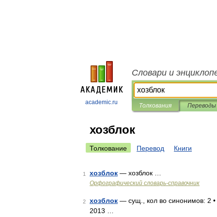
Словари и энциклоп
academic.ru
Толкования
Переводы
хозблок
Толкование
Перевод
Книги
хозблок
— хозблок …
1
Орфографический словарь-справочник
хозблок
— сущ., кол во синонимов: 2 •
2
2013 …