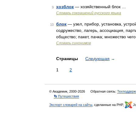
хозблок
— хозяйственный блок …
9
Словарь сокращений русского языка
блок
— узел, прибор, установка, устрой
10
содружество, лагерь, ассоциация, парт
общество; пакет, пачка; множество чег
Словарь синонимов
Страницы
Следующая
→
1
2
© Академик, 2000-2026
Обратная связь:
Техподдерж
👣 Путешествия
Экспорт словарей на сайты
, сделанные на PHP,
Jo