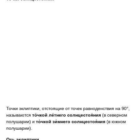
Точки эклиптики, отстоящие от точек равноденствия на 90°,
называются
то́чкой ле́тнего солнцестоя́ния
(в северном
полушарии) и
то́чкой зи́мнего солнцестоя́ния
(в южном
полушарии).
Ось эклиптики