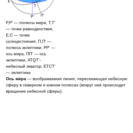
P,P' — полюсы мира, T,T'
— точки равноденствия,
E,C — точки
солнцестояния, П,П' —
полюса эклиптики, PP' —
ось мира, ПП' — ось
эклиптики, ATQT'-
небесный экватор, ETCT'
— эклиптика
Ось ми́ра
— воображаемая линия, пересекающая небесную
сферу в северном и южном полюсах (вокруг неё происходит
вращение небесной сферы).