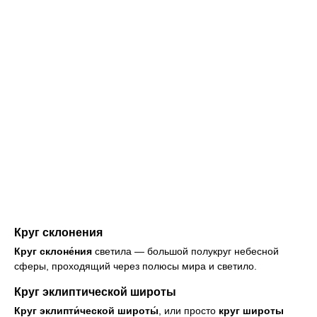
Круг склонения
Круг склоне́ния
светила — большой полукруг небесной
сферы, проходящий через полюсы мира и светило.
Круг эклиптической широты
Круг эклипти́ческой широты́
, или просто
круг широты