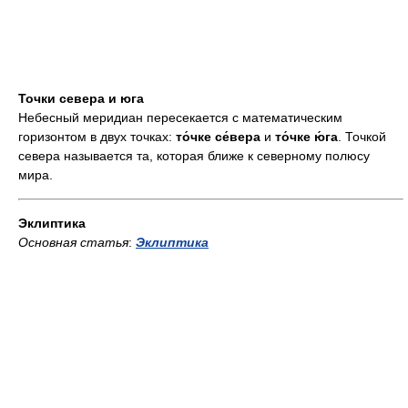
Точки севера и юга
Небесный меридиан пересекается с математическим
горизонтом в двух точках:
то́чке се́вера
и
то́чке ю́га
. Точкой
севера называется та, которая ближе к северному полюсу
мира.
Эклиптика
Основная статья
:
Эклиптика