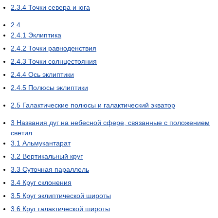
2.3.4
Точки севера и юга
2.4
2.4.1
Эклиптика
2.4.2
Точки равноденствия
2.4.3
Точки солнцестояния
2.4.4
Ось эклиптики
2.4.5
Полюсы эклиптики
2.5
Галактические полюсы и галактический экватор
3
Названия дуг на небесной сфере, связанные с положением
светил
3.1
Альмукантарат
3.2
Вертикальный круг
3.3
Суточная параллель
3.4
Круг склонения
3.5
Круг эклиптической широты
3.6
Круг галактической широты