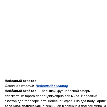
Небесный экватор
Основная статья
:
Небесный экватор
Небе́сный эква́тор
— большой круг небесной сферы,
плоскость которого перпендикулярна оси мира. Небесный
экватор делит поверхность небесной сферы на два полушария:
се́верное полуша́рие
, с вершиной в северном полюсе мира, и