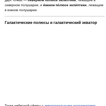
двух точках —
се́верном по́люсе экли́птики
, лежащем в
северном полушарии, и
ю́жном по́люсе экли́птики
, лежащем
в южном полушарии.
Галактические полюсы и галактический экватор
Точка небесной сферы с
экваториальными координатами