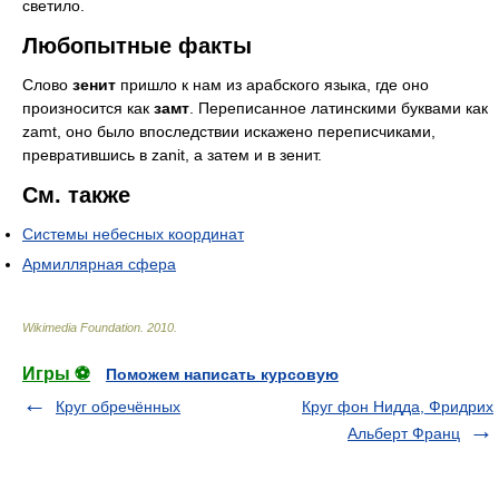
светило.
Любопытные факты
Слово
зенит
пришло к нам из арабского языка, где оно
произносится как
замт
. Переписанное латинскими буквами как
zamt, оно было впоследствии искажено переписчиками,
превратившись в zanit, а затем и в зенит.
См. также
Системы небесных координат
Армиллярная сфера
Wikimedia Foundation
.
2010
.
Игры ⚽
Поможем написать курсовую
Круг обречённых
Круг фон Нидда, Фридрих
Альберт Франц