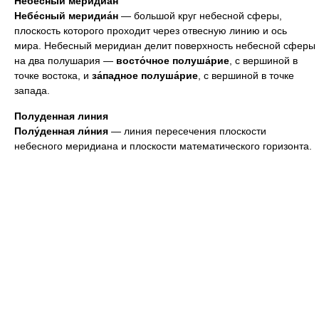
Небесный меридиан
Небе́сный меридиа́н
— большой круг небесной сферы,
плоскость которого проходит через отвесную линию и ось
мира. Небесный меридиан делит поверхность небесной сферы
на два полушария —
восто́чное полуша́рие
, с вершиной в
точке востока, и
за́падное полуша́рие
, с вершиной в точке
запада.
Полуденная линия
Полу́денная ли́ния
— линия пересечения плоскости
небесного меридиана и плоскости математического горизонта.