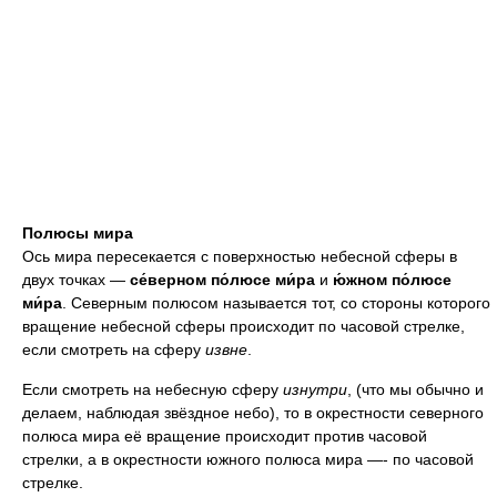
Полюсы мира
Ось мира пересекается с поверхностью небесной сферы в
двух точках —
се́верном по́люсе ми́ра
и
ю́жном по́люсе
ми́ра
. Северным полюсом называется тот, со стороны которого
вращение небесной сферы происходит по часовой стрелке,
если смотреть на сферу
извне
.
Если смотреть на небесную сферу
изнутри
, (что мы обычно и
делаем, наблюдая звёздное небо), то в окрестности северного
полюса мира её вращение происходит против часовой
стрелки, а в окрестности южного полюса мира —- по часовой
стрелке.