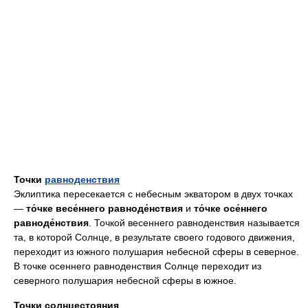
Точки
равноденствия
Эклиптика пересекается с небесным экватором в двух точках
—
то́чке весе́ннего равноде́нствия
и
то́чке осе́ннего
равноде́нствия
. Точкой весеннего равноденствия называется
та, в которой Солнце, в результате своего годового движения,
переходит из южного полушария небесной сферы в северное.
В точке осеннего равноденствия Солнце переходит из
северного полушария небесной сферы в южное.
Точки солнцестояния