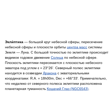
Экли́птика
— большой круг небесной сферы, пересечение
небесной сферы и плоскости орбиты
центра масс
системы
Земля — Луна. С большой точностью по эклиптике происходит
видимое годовое движение
Солнца
по небесной сфере.
Плоскость эклиптики пересекается с плоскостью небесного
экватора под углом ε = 23°26'. Северный полюс эклиптики
находится в созвездии
Дракона
с экваториальными
координатами: R.A. = 18h00m, Dec = +66°33'. Примечательно,
что недалеко от северного полюса эклиптики расположена
планетарная туманность
Кошачий Глаз (NGC6543)
.