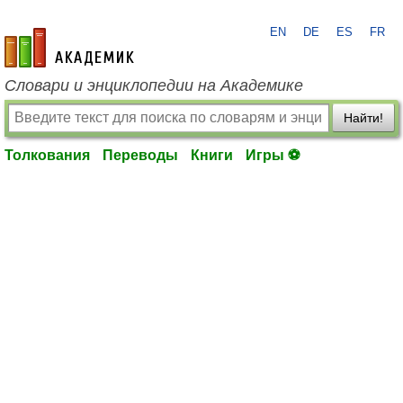
EN
DE
ES
FR
academic.ru
Словари и энциклопедии на Академике
Найти!
Толкования
Переводы
Книги
Игры ⚽