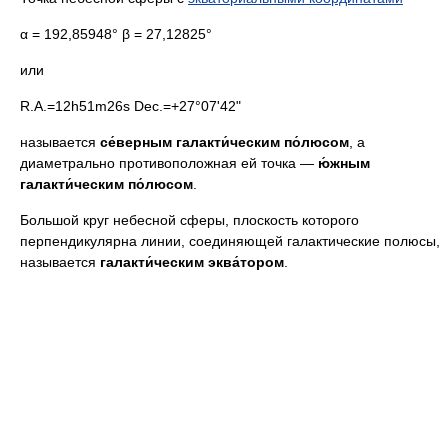
α = 192,85948° β = 27,12825°
или
R.A.=12h51m26s Dec.=+27°07'42"
называется
се́верным галакти́ческим по́люсом
, а
диаметрально противоположная ей точка —
ю́жным
галакти́ческим по́люсом
.
Большой круг небесной сферы, плоскость которого
перпендикулярна линии, соединяющей галактические полюсы,
называется
галакти́ческим эква́тором
.