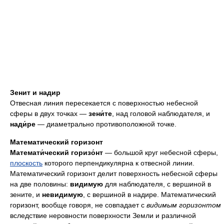
Зенит и надир
Отвесная линия пересекается с поверхностью небесной
сферы в двух точках —
зени́те
, над головой наблюдателя, и
нади́ре
— диаметрально противоположной точке.
Математический горизонт
Математи́ческий горизо́нт
— большой круг небесной сферы,
плоскость
которого перпендикулярна к отвесной линии.
Математический горизонт делит поверхность небесной сферы
на две половины:
видимую
для наблюдателя, с вершиной в
зените, и
невидимую
, с вершиной в надире. Математический
горизонт, вообще говоря, не совпадает с
видимым горизонтом
вследствие неровности поверхности Земли и различной