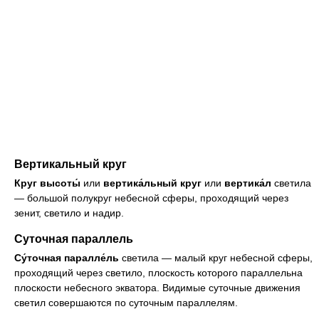
Вертикальный круг
Круг высоты́
или
вертика́льный круг
или
вертика́л
светила
— большой полукруг небесной сферы, проходящий через
зенит, светило и надир.
Суточная параллель
Су́точная паралле́ль
светила — малый круг небесной сферы,
проходящий через светило, плоскость которого параллельна
плоскости небесного экватора. Видимые суточные движения
светил совершаются по суточным параллелям.