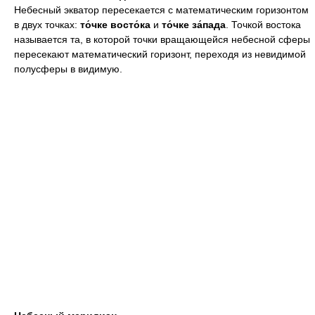
Небесный экватор пересекается с математическим горизонтом
в двух точках:
то́чке восто́ка
и
то́чке за́пада
. Точкой востока
называется та, в которой точки вращающейся небесной сферы
пересекают математический горизонт, переходя из невидимой
полусферы в видимую.