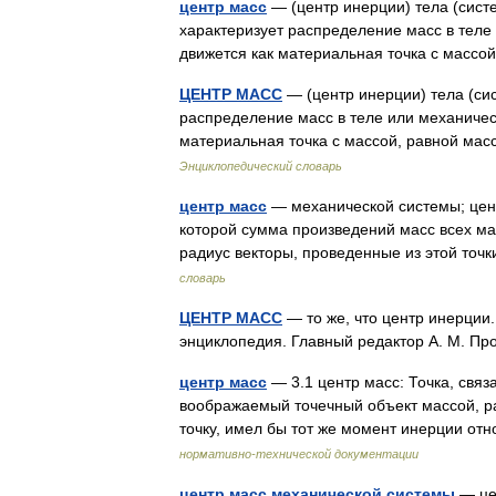
центр масс
— (центр инерции) тела (сист
характеризует распределение масс в теле
движется как материальная точка с массо
ЦЕНТР МАСС
— (центр инерции) тела (си
распределение масс в теле или механичес
материальная точка с массой, равной ма
Энциклопедический словарь
центр масс
— механической системы; цент
которой сумма произведений масс всех ма
радиус векторы, проведенные из этой то
словарь
ЦЕНТР МАСС
— то же, что центр инерции.
энциклопедия. Главный редактор А. М. 
центр масс
— 3.1 центр масс: Точка, свя
воображаемый точечный объект массой, ра
точку, имел бы тот же момент инерции 
нормативно-технической документации
центр масс механической системы
— цен