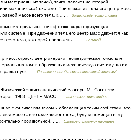
емы материальных точек), точка, положение которой
 или механической системе. При движении тела его центр масс
й, равной массе всего тела, к… …
Энциклопедический словарь
стемы материальных точек) точка, характеризующая
клй системе. При движении тела его центр масс движется как
ссе всего тела, к которой приложены… …
Большой
р масс; отрасл. центр инерции Геометрическая точка, для
териальных точек, образующих механическую систему, на их
чки, равна нулю …
Политехнический терминологический толковый
 Физический энциклопедический словарь. М.: Советская
Прохоров. 1983. ЦЕНТР МАСС …
Физическая энциклопедия
занная с физическим телом и обладающая таким свойством, что
вной массе этого физического тела, будучи помещен в эту
относительно произвольной… …
Словарь-справочник терминов
тр масс Нрк центр инерции Геометрическая точка, для