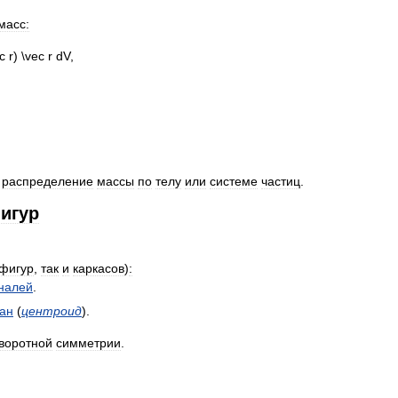
масс:
распределение
массы
по
телу
или
системе
частиц
.
игур
фигур
,
так
и
каркасов
)
:
налей
.
ан
(
центроид
).
воротной
симметрии
.