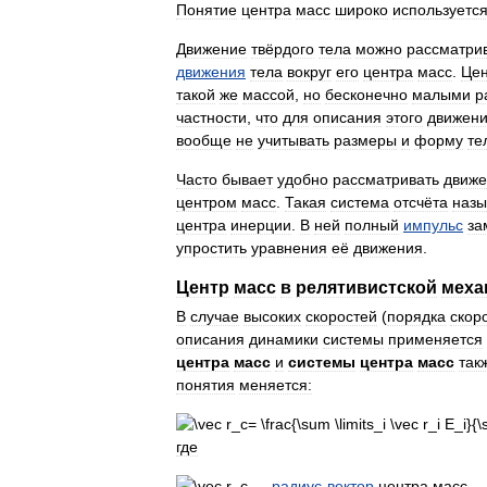
Понятие
центра
масс
широко
используетс
Движение
твёрдого
тела
можно
рассматри
движения
тела
вокруг
его
центра
масс
.
Цен
такой
же
массой
,
но
бесконечно
малыми
р
частности
,
что
для
описания
этого
движен
вообще
не
учитывать
размеры
и
форму
те
Часто
бывает
удобно
рассматривать
движе
центром
масс
.
Такая
система
отсчёта
назы
центра
инерции
.
В
ней
полный
импульс
за
упростить
уравнения
её
движения
.
Центр
масс
в
релятивистской
меха
В
случае
высоких
скоростей
(
порядка
скор
описания
динамики
системы
применяется
центра
масс
и
системы
центра
масс
так
понятия
меняется:
где
—
радиус
-
вектор
центра
масс
,