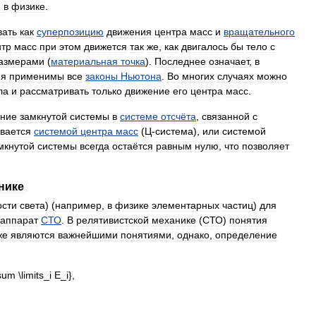
я
в
физике
.
вать
как
суперпозицию
движения
центра
масс
и
вращательного
тр
масс
при
этом
движется
так
же
,
как
двигалось
бы
тело
с
азмерами
(
материальная
точка
).
Последнее
означает
,
в
ия
применимы
все
законы
Ньютона
.
Во
многих
случаях
можно
ла
и
рассматривать
только
движение
его
центра
масс
.
ние
замкнутой
системы
в
системе
отсчёта
,
связанной
с
вается
системой
центра
масс
(
Ц
-
система
),
или
системой
мкнутой
системы
всегда
остаётся
равным
нулю
,
что
позволяет
нике
ости
света
) (
например
,
в
физике
элементарных
частиц
)
для
аппарат
СТО
.
В
релятивистской
механике
(
СТО
)
понятия
же
являются
важнейшими
понятиями
,
однако
,
определение