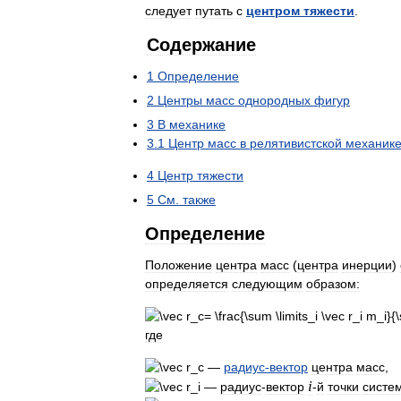
следует
путать
с
центром
тяжести
.
Содержание
1
Определение
2
Центры
масс
однородных
фигур
3
В
механике
3
.
1
Центр
масс
в
релятивистской
механик
4
Центр
тяжести
5
См
.
также
Определение
Положение
центра
масс
(
центра
инерции
)
определяется
следующим
образом:
где
—
радиус
-
вектор
центра
масс
,
i
—
радиус
-
вектор
-
й
точки
систе