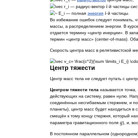
i
—
радиус
-
вектор
-
й
частицы
сис
i
—
полная
энергия
-
й
частицы
.
Во
избежание
ошибок
следует
понимать
,
ч
массы
,
а
распределением
энергии
.
В
курс
отдается
термину
«
центр
инерции
».
В
зап
термин
«
центр
масс
» (
center
-
of
-
mass
).
Об
Скорость
центра
масс
в
релятивистской
ме
Центр
тяжести
Центр
масс
тела
не
следует
путать
с
цент
Центром
тяжести
тела
называется
точка
,
действующих
на
систему
,
равен
нулю
.
Нап
соединённых
несгибаемым
стержнем
,
и
п
планеты
),
центр
масс
будет
находиться
в
с
смещён
к
тому
концу
стержня
,
который
нах
g
параметра
гравитационного
поля
),
и
,
во
В
постоянном
параллельном
(
однородном