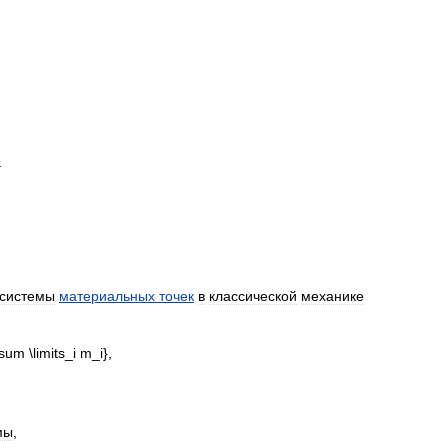
е
системы
материальных
точек
в
классической
механике
мы
,