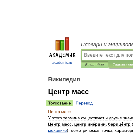
Словари и энциклоп
academic.ru
Википедия
Толкования
Википедия
Центр масс
Толкование
Перевод
Центр
масс
У
этого
термина
существуют
и
другие
знач
Центр
масс
,
центр
ине́рции
,
барице́нтр
механике
)
геометрическая
точка
,
характе