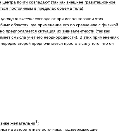
а
центра
почти
совпадают
(
так
как
внешнее
гравитационное
ться
постоянным
в
пределах
объёма
тела
).
центр
тяжести
совпадают
при
использовании
этих
обных
областях
,
где
применение
его
по
сравнению
с
физикой
вно
предполагается
ситуация
их
эквивалентности
(
так
как
имеет
смысла
учёт
его
неоднородности
).
В
этих
применениях
нередко
второй
предпочитается
просто
в
силу
того
,
что
он
?
зике
желательно
:
ылки
на
авторитетные
источники
,
подтверждающие