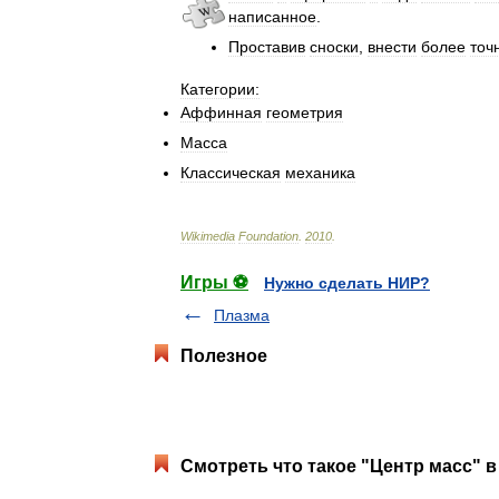
написанное
.
Проставив
сноски
,
внести
более
точ
Категории:
Аффинная
геометрия
Масса
Классическая
механика
Wikimedia
Foundation
.
2010
.
Игры ⚽
Нужно сделать НИР?
Плазма
Полезное
Смотреть что такое "Центр масс" в