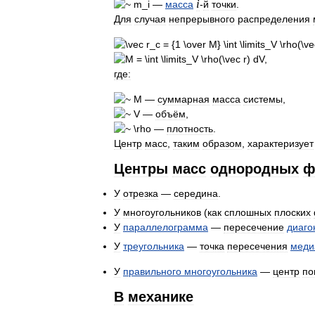
i
—
масса
-
й
точки
.
Для
случая
непрерывного
распределения
где:
—
суммарная
масса
системы
,
—
объём
,
—
плотность
.
Центр
масс
,
таким
образом
,
характеризует
Центры
масс
однородных
ф
У
отрезка
—
середина
.
У
многоугольников
(
как
сплошных
плоских
У
параллелограмма
—
пересечение
диаго
У
треугольника
—
точка
пересечения
меди
У
правильного
многоугольника
—
центр
по
В
механике