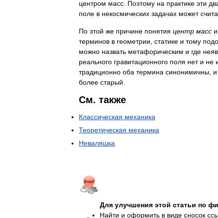
центром
масс
.
Поэтому
на
практике
эти
дв
поле
в
некосмических
задачах
может
счита
По
этой
же
причине
понятия
центр
масс
и
терминов
в
геометрии
,
статике
и
тому
под
можно
назвать
метафорическим
и
где
нея
реального
гравитационного
поля
нет
и
не
традиционно
оба
термина
синонимичны
,
и
более
старый
.
См
.
также
Классическая
механика
Теоретическая
механика
Неваляшка
Для
улучшения
этой
статьи
по
фи
Найти
и
оформить
в
виде
сносок
сс