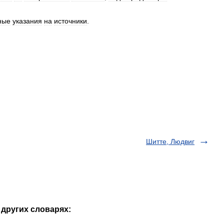
ные
указания
на
источники
.
Шитте, Людвиг
 других словарях: