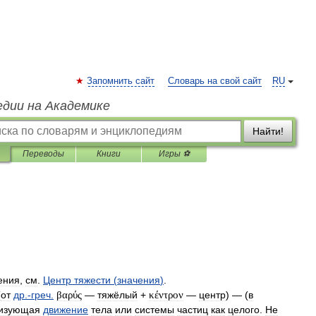
Запомнить сайт
Словарь на свой сайт
RU
едии на Академике
Найти!
Переводы
Книги
Игры ⚽
ения
,
см
.
Центр
тяжести
(
значения
)
.
(
от
др
.-
греч
.
βαρύς
—
тяжёлый
+
κέντρον
—
центр
) — (
в
ризующая
движение
тела
или
системы
частиц
как
целого
.
Не