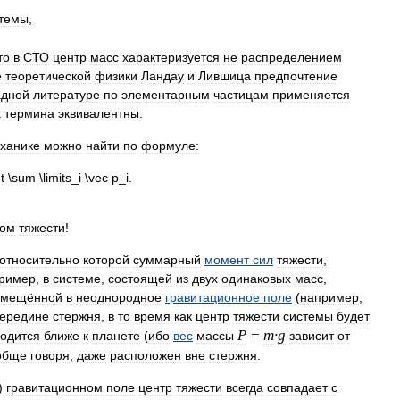
темы
,
то
в
СТО
центр
масс
характеризуется
не
распределением
е
теоретической
физики
Ландау
и
Лившица
предпочтение
адной
литературе
по
элементарным
частицам
применяется
а
термина
эквивалентны
.
ханике
можно
найти
по
формуле:
ром
тяжести
!
относительно
которой
суммарный
момент
сил
тяжести
,
ример
,
в
системе
,
состоящей
из
двух
одинаковых
масс
,
омещённой
в
неоднородное
гравитационное
поле
(
например
,
ередине
стержня
,
в
то
время
как
центр
тяжести
системы
будет
P
=
m
·
g
одится
ближе
к
планете
(
ибо
вес
массы
зависит
от
обще
говоря
,
даже
расположен
вне
стержня
.
)
гравитационном
поле
центр
тяжести
всегда
совпадает
с