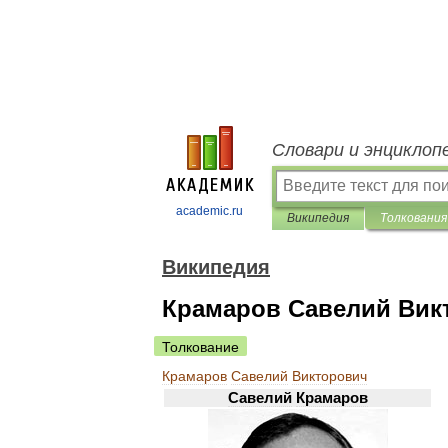
Словари и энциклоп
academic.ru
Википедия
Толкования
Википедия
Крамаров Савелий Вик
Толкование
Крамаров
Савелий
Викторович
Савелий
Крамаров