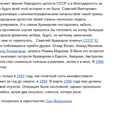
лучает
звание
Народного
артиста
СССР
,
а
в
благодарность
за
к
будто
всей
этой
истории
и
не
было
.
Савелий
Викторович
разговора
с
кинематографическим
начальством
такой
приказ
народным
артистом
своей
страны
несколько
недель
...
нулировали
.
А
о
самом
Крамарове
постарались
забыть
.
в
противном
случае
пришлось
бы
положить
на
полку
большую
марали
фамилию
актёра
,
будто
,
по
меткому
замечанию
с
кем
-
то
перепутать
...
Савелий
Крамаров
покинул
СССР
31
не
побоявшиеся
прийти
друзья:
Оскар
Волин
,
Ахмед
Маликов
,
ном
Рахимовым
,
актриса
Римма
Маркова
.
В
Вене
его
встретил
ганизовал
гастроли
Крамарова
в
Европе
,
Америке
,
Австралии
,
ров
стал
сниматься
сначала
в
рекламе
,
затем
и
в
кино
.
В
1986
очку
.
ь
только
в
1992
году
,
как
почётный
гость
кинофестиваля
жал
за
год
до
смерти
,
в
1994
.
В
марте
1995
года
ему
должны
вой
опухоли
.
Операция
была
несложной
,
однако
произошло
омбоз
,
затем
два
инсульта
,
слепота
,
потеря
речи
.
,
похоронен
в
окрестностях
Сан
-
Франциско
.