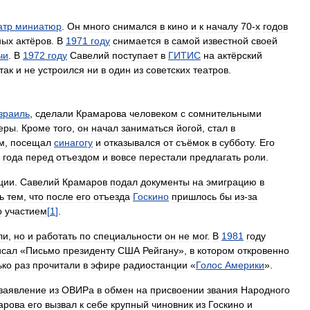
атр
миниатюр
.
Он
много
снимался
в
кино
и
к
началу
70
-
х
годов
ных
актёров
.
В
1971
году
снимается
в
самой
известной
своей
чи
.
В
1972
году
Савелий
поступает
в
ГИТИС
на
актёрский
так
и
не
устроился
ни
в
один
из
советских
театров
.
зраиль
,
сделали
Крамарова
человеком
с
сомнительными
еры
.
Кроме
того
,
он
начал
заниматься
йогой
,
стал
в
м
,
посещал
синагогу
и
отказывался
от
съёмок
в
субботу
.
Его
года
перед
отъездом
и
вовсе
перестали
предлагать
роли
.
ции
.
Савелий
Крамaров
подал
документы
на
эмиграцию
в
ь
тем
,
что
после
его
отъезда
Госкино
пришлось
бы
из
-
за
о
участием
[
1
]
.
ли
,
но
и
работать
по
специальности
он
не
мог
.
В
1981
году
исал
«
Письмо
президенту
США
Рейгану
»,
в
котором
откровенно
ько
раз
прочитали
в
эфире
радиостанции
«
Голос
Америки
».
заявление
из
ОВИРа
в
обмен
на
присвоении
звания
Народного
арова
его
вызвал
к
себе
крупный
чиновник
из
Госкино
и