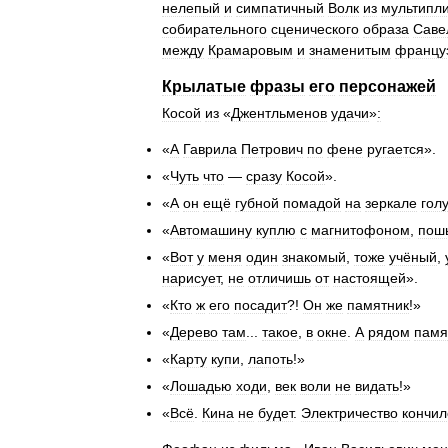
нелепый
и
симпатичный
Волк
из
мультипл
собирательного
сценического
образа
Саве
между
Крамаровым
и
знаменитым
францу
Крылатые
фразы
его
персонажей
Косой
из
«
Джентльменов
удачи
»
:
«
А
Гаврила
Петрович
по
фене
ругается
».
«
Чуть
что
—
сразу
Косой
».
«
А
он
ещё
губной
помадой
на
зеркале
гол
«
Автомашину
куплю
с
магнитофоном
,
пош
«
Вот
у
меня
один
знакомый
,
тоже
учёный
,
нарисует
,
не
отличишь
от
настоящей
».
«
Кто
ж
его
посадит
?!
Он
же
памятник
!»
«
Дерево
там
...
такое
,
в
окне
.
А
рядом
памя
«
Карту
купи
,
лапоть
!»
«
Лошадью
ходи
,
век
воли
не
видать
!»
«
Всё
.
Кина
не
будет
.
Электричество
кончил