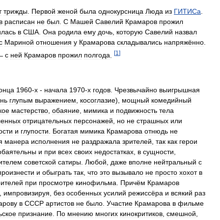
т
трижды
.
Первой
женой
была
однокурсница
Люда
из
ГИТИСа
.
в
расписан
не
был
.
С
Машей
Савелий
Крамаров
прожил
илась
в
США
.
Она
родила
ему
дочь
,
которую
Савелий
назвал
с
Мариной
отношения
у
Крамарова
складывались
напряжённо
.
[
1
]
—
с
ней
Крамаров
прожил
полгода
.
онца
1960
-
х
-
начала
1970
-
х
годов
.
Чрезвычайно
выигрышная
нь
глупым
выражением
,
косоглазие
),
мощный
комедийный
кое
мастерство
,
обаяние
,
мимика
и
подвижность
тела
ленных
отрицательных
персонажей
,
но
не
страшных
или
ости
и
глупости
.
Богатая
мимика
Крамарова
отнюдь
не
я
манера
исполнения
не
раздражала
зрителей
,
так
как
герои
обаятельны
и
при
всех
своих
недостатках
,
в
сущности
,
ителем
советской
сатиры
.
Любой
,
даже
вполне
нейтральный
с
произнести
и
обыграть
так
,
что
это
вызывало
не
просто
хохот
в
рителей
при
просмотре
кинофильма
.
Причём
Крамаров
,
импровизируя
,
без
особенных
усилий
режиссёра
и
всякий
раз
арову
в
СССР
артистов
не
было
.
Участие
Крамарова
в
фильме
ьское
признание
.
По
мнению
многих
кинокритиков
,
смешной
,