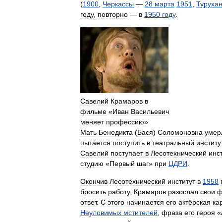
(
1900
,
Черкассы
—
28
марта
1951
,
Турухан
году
,
повторно
—
в
1950
году
.
Савелий
Крамаров
в
фильме
«
Иван
Васильевич
меняет
профессию
»
Мать
Бенедикта
(
Бася
)
Соломоновна
умер
пытается
поступить
в
театральный
институ
Савелий
поступает
в
Лесотехнический
инст
студию
«
Первый
шаг
»
при
ЦДРИ
.
Окончив
Лесотехнический
институт
в
1958
бросить
работу
,
Крамаров
разослал
свои
ф
ответ
.
С
этого
начинается
его
актёрская
ка
Неуловимых
мстителей
,
фраза
его
героя
«