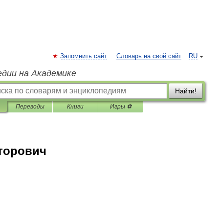
Запомнить сайт
Словарь на свой сайт
RU
едии на Академике
Найти!
Переводы
Книги
Игры ⚽
торович