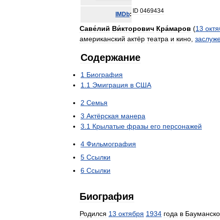
ID
0469434
IMDb
:
Саве́лий
Ви́кторович
Кра́маров
(
13
октя
американский
актёр
театра
и
кино
,
заслуж
Содержание
1
Биография
1
.
1
Эмиграция
в
США
2
Семья
3
Актёрская
манера
3
.
1
Крылатые
фразы
его
персонажей
4
Фильмография
5
Ссылки
6
Ссылки
Биография
Родился
13
октября
1934
года
в
Бауманск