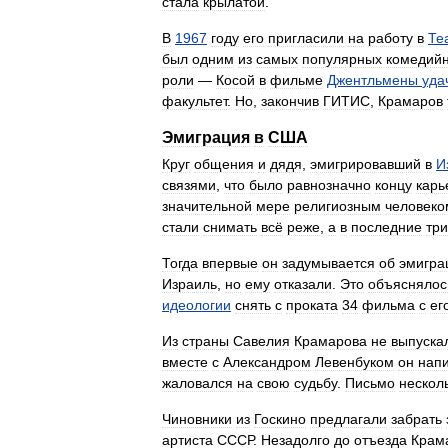
стала
крылатой
.
В
1967
году
его
пригласили
на
работу
в
Те
был
одним
из
самых
популярных
комедий
роли
—
Косой
в
фильме
Джентльмены
уда
факультет
.
Но
,
закончив
ГИТИС
,
Крамаров
Эмиграция
в
США
Круг
общения
и
дядя
,
эмигрировавший
в
И
связями
,
что
было
равнозначно
концу
карь
значительной
мере
религиозным
человеко
стали
снимать
всё
реже
,
а
в
последние
три
Тогда
впервые
он
задумывается
об
эмигра
Израиль
,
но
ему
отказали
.
Это
объяснялос
идеологии
снять
с
проката
34
фильма
с
ег
Из
страны
Савелия
Крамарова
не
выпуска
вместе
с
Александром
Левенбуком
он
нап
жаловался
на
свою
судьбу
.
Письмо
нескол
Чиновники
из
Госкино
предлагали
забрать
артиста
СССР
.
Незадолго
до
отъезда
Крам