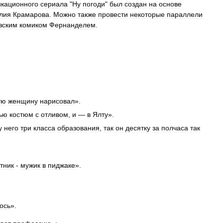
икационного
сериала
"
Ну
погоди
"
был
создан
на
основе
лия
Крамарова
.
Можно
также
провести
некоторые
параллели
зским
комиком
Фернанделем
.
ую
женщину
нарисовал
».
ью
костюм
с
отливом
,
и
—
в
Ялту
».
у
него
три
класса
образования
,
так
он
десятку
за
полчаса
так
тник
-
мужик
в
пиджаке
».
ось
».