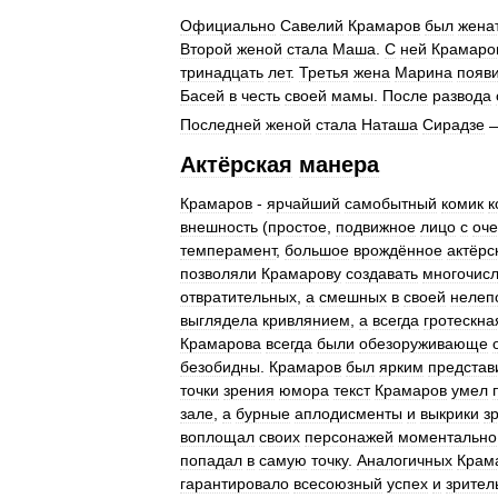
Официально
Савелий
Крамаров
был
жена
Второй
женой
стала
Маша
.
С
ней
Крамаро
тринадцать
лет
.
Третья
жена
Марина
появ
Басей
в
честь
своей
мамы
.
После
развода
Последней
женой
стала
Наташа
Сирадзе
Актёрская
манера
Крамаров
-
ярчайший
самобытный
комик
к
внешность
(
простое
,
подвижное
лицо
с
оче
темперамент
,
большое
врождённое
актёрс
позволяли
Крамарову
создавать
многочис
отвратительных
,
а
смешных
в
своей
нелеп
выглядела
кривлянием
,
а
всегда
гротескна
Крамарова
всегда
были
обезоруживающе
безобидны
.
Крамаров
был
ярким
представ
точки
зрения
юмора
текст
Крамаров
умел
зале
,
а
бурные
аплодисменты
и
выкрики
з
воплощал
своих
персонажей
моментально
попадал
в
самую
точку
.
Аналогичных
Крам
гарантировало
всесоюзный
успех
и
зрител