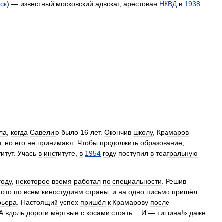
ск
) —
известный
московский
адвокат
,
арестован
НКВД
в
1938
ла
,
когда
Савелию
было
16
лет
.
Окончив
школу
,
Крамаров
т
,
но
его
не
принимают
.
Чтобы
продолжить
образование
,
итут
.
Учась
в
институте
,
в
1954
году
поступил
в
театральную
году
,
некоторое
время
работал
по
специальности
.
Решив
ото
по
всем
киностудиям
страны
,
и
на
одно
письмо
пришёл
рьера
.
Настоящий
успех
пришёл
к
Крамарову
после
А
вдоль
дороги
мёртвые
с
косами
стоять
…
И
—
тишина
!»
даже