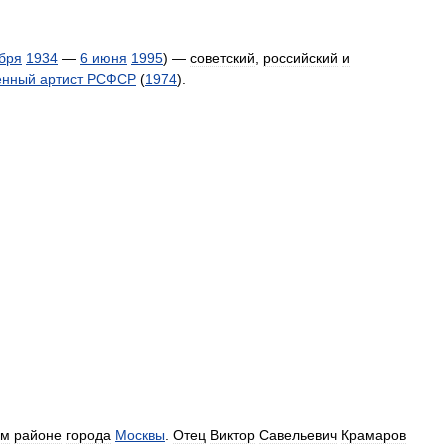
бря
1934
—
6
июня
1995
) —
советский
,
российский
и
енный
артист
РСФСР
(
1974
).
ом
районе
города
Москвы
.
Отец
Виктор
Савельевич
Крамаров