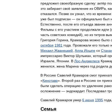
предложил
своеобразную
сделку:
актёр
по
это
забирает
своё
заявление
из
ОВИРа
,
ка
отказался
.
Позже
он
узнал
,
что
ко
времени
уже
был
подписан
—
он
официально
был
Естественно
,
после
его
отъезда
звание
ан
Фильмы
с
его
участием
продолжали
идти
(
часть
советских
комедий
),
но
из
титров
вы
Григория
Горина
,
Крамарова
можно
было
октября
1981
года
.
Провожали
его
только
Михаил
Жванецкий
,
Алла
Иошпе
со
Стаха
импрессарио
Виктор
Шульман
,
который
ор
Израиле
,
Японии
.
В
Лос
-
Анджелесе
Крама
женился
,
жена
Марина
через
год
родила
д
В
Россию
Савелий
Крамаров
смог
приехат
«
Кинотавр
».
Второй
раз
в
Россию
он
приез
были
сделать
операцию
по
удалению
рако
осложнение
—
эндокардит
.
Последовал
тр
Савелий
Крамаров
умер
6
июня
1995
года
Семья