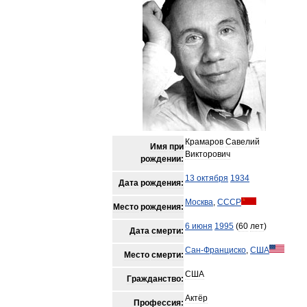
Крамаров
Савелий
Имя
при
Викторович
рождении:
13
октября
1934
Дата
рождения:
Москва
,
СССР
Место
рождения:
6
июня
1995
(
60
лет
)
Дата
смерти:
Сан
-
Франциско
,
США
Место
смерти:
США
Гражданство:
Актёр
Профессия: