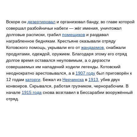
Вскоре он
дезертировал
и организовал банду, во главе которой
совершал разбойничьи набеги — жёг имения, уничтожал
долговые расписки, грабил
помещиков
и раздавал
награбленное беднякам. Крестьяне оказывали отряду
Котовского помощь, укрывали его от
жандармов
, снабжали
продуктами, одеждой, оружием. Благодаря этому его отряд
долгое время оставался неуловимым, а о дерзости
совершаемых им нападений ходили легенды. Котовский
неоднократно арестовывался, а в
1907 году
был приговорён к
12 годам
каторги
. Бежал из
Нерчинска
в
1913
, убив двух
конвоиров. Скрывался, работая грузчиком, чернорабочим. В
начале
1915 года
снова возглавил в Бессарабии вооружённый
отряд.