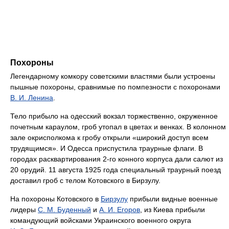
Похороны
Легендарному комкору советскими властями были устроены
пышные похороны, сравнимые по помпезности с похоронами
В. И. Ленина
.
Тело прибыло на одесский вокзал торжественно, окруженное
почетным караулом, гроб утопал в цветах и венках. В колонном
зале окрисполкома к гробу открыли «широкий доступ всем
трудящимся». И Одесса приспустила траурные флаги. В
городах расквартирования 2-го конного корпуса дали салют из
20 орудий. 11 августа 1925 года специальный траурный поезд
доставил гроб с телом Котовского в Бирзулу.
На похороны Котовского в
Бирзулу
прибыли видные военные
лидеры
С. М. Буденный
и
А. И. Егоров
, из Киева прибыли
командующий войсками Украинского военного округа