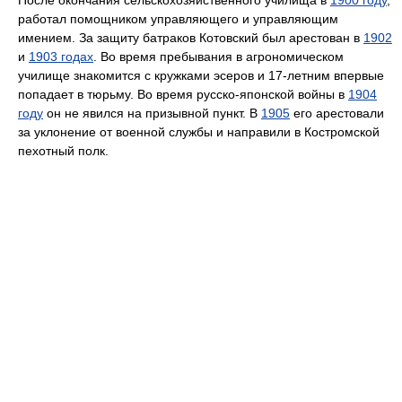
После окончания сельскохозяйственного училища в
1900 году
,
работал помощником управляющего и управляющим
имением. За защиту батраков Котовский был арестован в
1902
и
1903 годах
. Во время пребывания в агрономическом
училище знакомится с кружками эсеров и 17-летним впервые
попадает в тюрьму. Во время русско-японской войны в
1904
году
он не явился на призывной пункт. В
1905
его арестовали
за уклонение от военной службы и направили в Костромской
пехотный полк.