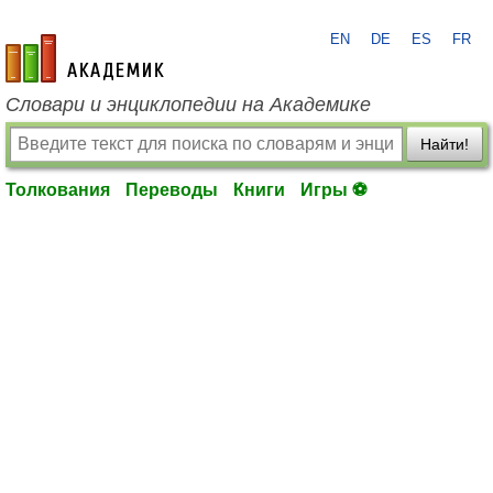
EN
DE
ES
FR
academic.ru
Словари и энциклопедии на Академике
Найти!
Толкования
Переводы
Книги
Игры ⚽