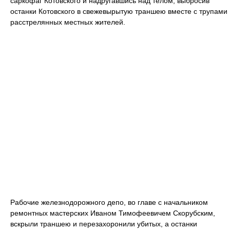
саркофаг Котовского и надругавшись над телом, выбросив
останки Котовского в свежевырытую траншею вместе с трупами
расстрелянных местных жителей.
Рабочие железнодорожного депо, во главе с начальником
ремонтных мастерских Иваном Тимофеевичем Скорубским,
вскрыли траншею и перезахоронили убитых, а останки