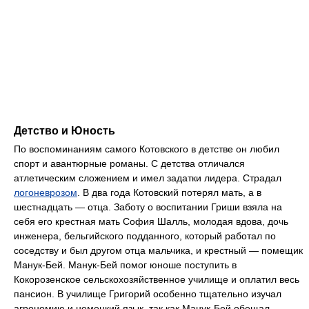
Детство и Юность
По воспоминаниям самого Котовского в детстве он любил
спорт и авантюрные романы. С детства отличался
атлетическим сложением и имел задатки лидера. Страдал
логоневрозом
. В два года Котовский потерял мать, а в
шестнадцать — отца. Заботу о воспитании Гриши взяла на
себя его крестная мать София Шалль, молодая вдова, дочь
инженера, бельгийского подданного, который работал по
соседству и был другом отца мальчика, и крестный — помещик
Манук-Бей. Манук-Бей помог юноше поступить в
Кокорозенское сельскохозяйственное училище и оплатил весь
пансион. В училище Григорий особенно тщательно изучал
агрономию и немецкий язык, так как Манук-Бей обещал