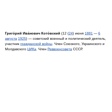
Григо́рий Ива́нович Кото́вский
(12 (
24
) июня
1881
—
6
августа
1925
) — советский военный и политический деятель,
участник
гражданской войны
. Член Союзного, Украинского и
Молдавского
ЦИКа
. Член
Реввоенсовета
СССР.