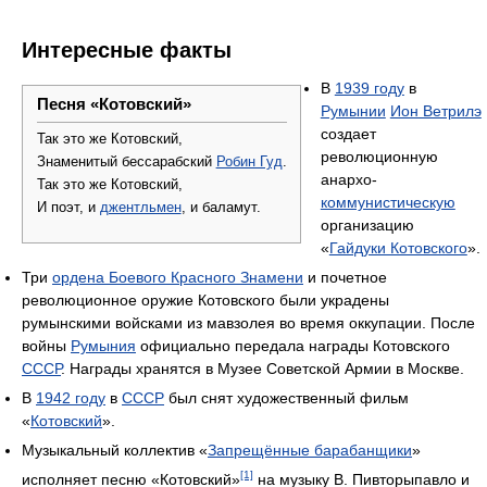
Интересные факты
В
1939 году
в
Песня «Котовский»
Румынии
Ион Ветрилэ
создает
Так это же Котовский,
революционную
Знаменитый бессарабский
Робин Гуд
.
анархо-
Так это же Котовский,
коммунистическую
И поэт, и
джентльмен
, и баламут.
организацию
«
Гайдуки Котовского
».
Три
ордена Боевого Красного Знамени
и почетное
революционное оружие Котовского были украдены
румынскими войсками из мавзолея во время оккупации. После
войны
Румыния
официально передала награды Котовского
СССР
. Награды хранятся в Музее Советской Армии в Москве.
В
1942 году
в
СССР
был снят художественный фильм
«
Котовский
».
Музыкальный коллектив «
Запрещённые барабанщики
»
[1]
исполняет песню «Котовский»
на музыку В. Пивторыпавло и