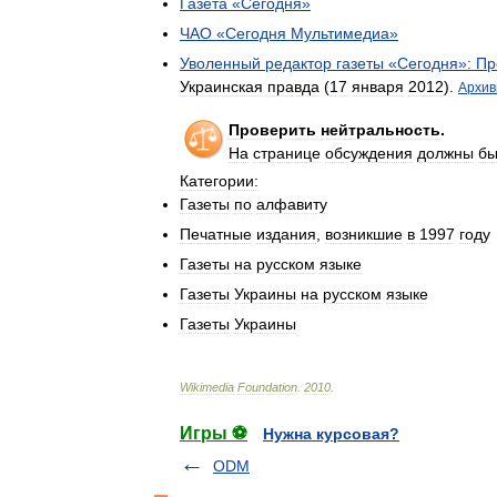
Газета
«
Сегодня
»
ЧАО
«
Сегодня
Мультимедиа
»
Уволенный
редактор
газеты
«
Сегодня
»
:
Пр
Украинская
правда
(
17
января
2012
).
Архив
Проверить
нейтральность
.
На
странице
обсуждения
должны
бы
Категории:
Газеты
по
алфавиту
Печатные
издания
,
возникшие
в
1997
году
Газеты
на
русском
языке
Газеты
Украины
на
русском
языке
Газеты
Украины
Wikimedia
Foundation
.
2010
.
Игры ⚽
Нужна курсовая?
ODM