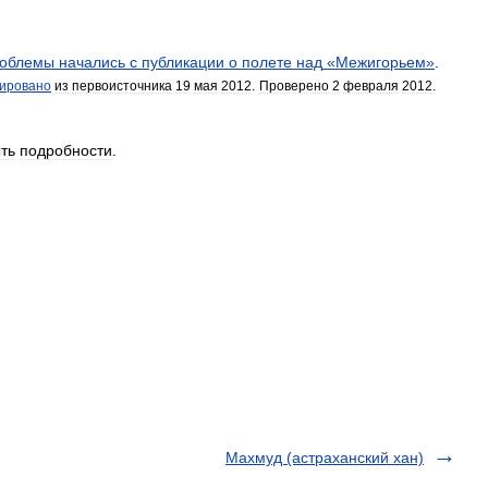
облемы
начались
с
публикации
о
полете
над
«
Межигорьем
»
.
ировано
из
первоисточника
19
мая
2012
.
Проверено
2
февраля
2012
.
ть
подробности
.
Махмуд (астраханский хан)