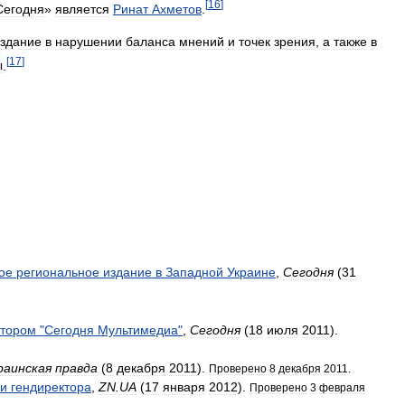
[
16
]
Сегодня
»
является
Ринат
Ахметов
.
здание
в
нарушении
баланса
мнений
и
точек
зрения
,
а
также
в
[
17
]
ы
.
ое
региональное
издание
в
Западной
Украине
,
Сегодня
(
31
ктором
"
Сегодня
Мультимедиа
"
,
Сегодня
(
18
июля
2011
).
раинская
правда
(
8
декабря
2011
).
Проверено
8
декабря
2011
.
и
гендиректора
,
ZN
.
UA
(
17
января
2012
).
Проверено
3
февраля