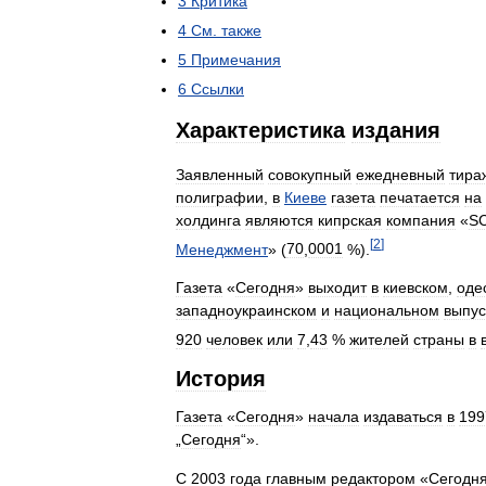
3
Критика
4
См
.
также
5
Примечания
6
Ссылки
Характеристика
издания
Заявленный
совокупный
ежедневный
тира
полиграфии
,
в
Киеве
газета
печатается
на
холдинга
являются
кипрская
компания
«
S
[
2
]
Менеджмент
» (
70
,
0001
%).
Газета
«
Сегодня
»
выходит
в
киевском
,
оде
западноукраинском
и
национальном
выпус
920
человек
или
7
,
43
%
жителей
страны
в
История
Газета
«
Сегодня
»
начала
издаваться
в
199
„
Сегодня
“».
С
2003
года
главным
редактором
«
Сегодн