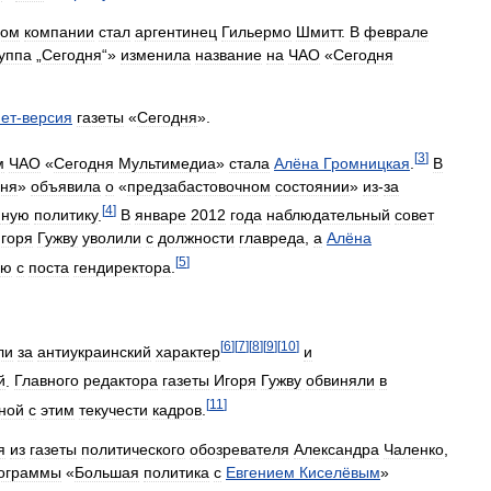
ром
компании
стал
аргентинец
Гильермо
Шмитт
.
В
феврале
уппа
„
Сегодня
“»
изменила
название
на
ЧАО
«
Сегодня
ет
-
версия
газеты
«
Сегодня
».
[
3
]
м
ЧАО
«
Сегодня
Мультимедиа
»
стала
Алёна
Громницкая
.
В
дня
»
объявила
о
«
предзабастовочном
состоянии
»
из
-
за
[
4
]
нную
политику
.
В
январе
2012
года
наблюдательный
совет
горя
Гужву
уволили
с
должности
главреда
,
а
Алёна
[
5
]
ию
с
поста
гендиректора
.
[
6
]
[
7
]
[
8
]
[
9
]
[
10
]
ли
за
антиукраинский
характер
и
й
.
Главного
редактора
газеты
Игоря
Гужву
обвиняли
в
[
11
]
ной
с
этим
текучести
кадров
.
я
из
газеты
политического
обозревателя
Александра
Чаленко
,
ограммы
«
Большая
политика
с
Евгением
Киселёвым
»