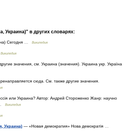
а, Украина)" в других словарях:
аина) Сегодня …
Википедия
…
Википедия
ругие значения, см. Украина (значения). Украина укр. Україна
енаправляется сюда. Cм. также другие значения.
ия
сія или Украина? Автор: Андрей Стороженко Жанр: научно
к …
Википедия
ия
, Украина)
— «Новая демократия» Нова демократія …