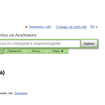
Запомнить сайт
Словарь на свой сайт
RU
едии на Академике
Найти!
Переводы
Книги
Игры ⚽
а)
ения
,
см
.
Сегодня
.