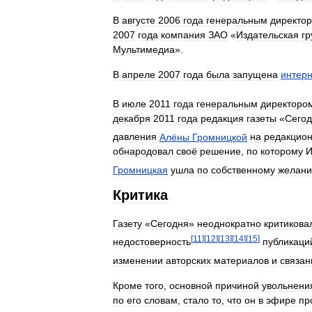
В
августе
2006
года
генеральным
директо
2007
года
компания
ЗАО
«
Издательская
гр
Мультимедиа
».
В
апреле
2007
года
была
запущена
интерн
В
июле
2011
года
генеральным
директоро
декабря
2011
года
редакция
газеты
«
Сего
давления
Алёны
Громницкой
на
редакцио
обнародовал
своё
решение
,
по
которому
И
Громницкая
ушла
по
собственному
желан
Критика
Газету
«
Сегодня
»
неоднократно
критикова
[
11
]
[
12
]
[
13
]
[
14
]
[
15
]
недостоверность
публикаци
изменении
авторских
материалов
и
связан
Кроме
того
,
основной
причиной
увольнени
по
его
словам
,
стало
то
,
что
он
в
эфире
пр