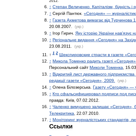
2012
.
↑
Степан
Величенко
.
Кап
і
тал
і
зм
,
б
і
дн
і
сть
і
↑
Серг
і
й
Пантюк
.
«
Сегодня
» —
журнал
і
стик
↑
Газета
Ахметова
вимагає
в
і
д
Турчинова
1
20
.
08
.
2007
.
(
укр
.)
↑
Ігор
Гирич
.
Яку
і
стор
і
ю
України
нав
’
язує
н
↑
Рег
і
ональне
видання
«
Сегодня
»
на
Зах
і
д
23
.
08
.
2011
.
(
укр
.)
1
2
↑
Шекспировские
страсти
в
газете
«
Сег
↑
Микола
Томенко
радить
газет
і «
Сегодня
Персональний
сайт
Миколи
Томенка
,
15
.
0
↑
В
і
дкритий
лист
державного
п
і
дприємства
редакц
і
ї
газети
«
Сегодня
»,
2009
.
(
укр
.)
↑
Олена
Б
і
лозерська
.
Газету
«
Сегодня
» —
↑
Кто
сфальсифицировал
подписи
под
пис
правда:
Київ
,
07
.
02
.
2012
.
↑
Чаленко
вимушено
залишає
«
Сегодня
»,
Телекритика
,
22
.
07
.
2010
.
↑
Мон
і
торинг
журнал
і
стських
стандарт
і
в
,
ли
Ссылки