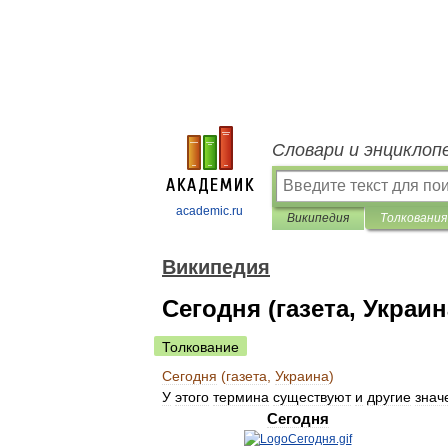
Словари и энциклоп
academic.ru
Википедия
Толкования
Википедия
Сегодня (газета, Украин
Толкование
Сегодня
(
газета
,
Украина
)
У
этого
термина
существуют
и
другие
знач
Сегодня