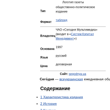
Логотип
газеты
общественно
-
политическое
Тип
издание
таблоид
Формат
ЧАО
«
Сегодня
Мультимедиа
»
(
входит
в
«
Систем
Кэпитал
Владелец
Менеджмент
»)
1997
Основана
русский
Язык
договорная
Цена
Сайт:
segodnya
.
ua
Сего́дня
—
всеукраинская
ежедневная
об
Содержание
1
Характеристика
издания
2
История