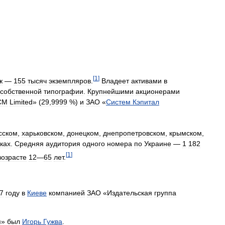
[
1
]
ж
—
155
тысяч
экземпляров
.
Владеет
активами
в
собственной
типографии
.
Крупнейшими
акционерами
CM
Limited
» (
29
,
9999
%)
и
ЗАО
«
Систем
Кэпитал
сском
,
харьковском
,
донецком
,
днепропетровском
,
крымском
,
ках
.
Средняя
аудитория
одного
номера
по
Украине
—
1
182
[
1
]
возрасте
12
—
65
лет
.
7
году
в
Киеве
компанией
ЗАО
«
Издательская
группа
я
»
был
Игорь
Гужва
.