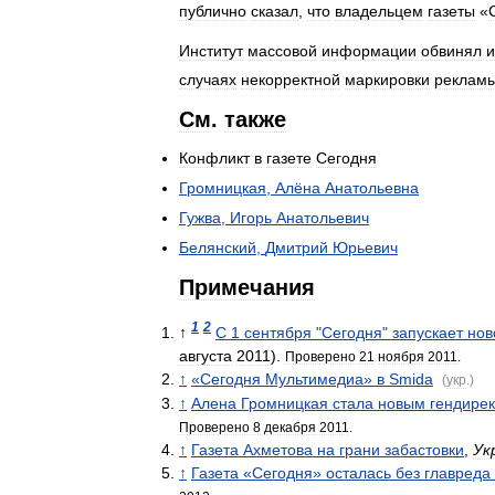
публично
сказал
,
что
владельцем
газеты
«
Институт
массовой
информации
обвинял
и
случаях
некорректной
маркировки
реклам
См
.
также
Конфликт
в
газете
Сегодня
Громницкая
,
Алёна
Анатольевна
Гужва
,
Игорь
Анатольевич
Белянский
,
Дмитрий
Юрьевич
Примечания
1
2
↑
С
1
сентября
"
Сегодня
"
запускает
нов
августа
2011
).
Проверено
21
ноября
2011
.
↑
«
Сегодня
Мультимедиа
»
в
Smida
(
укр
.)
↑
Алена
Громницкая
стала
новым
гендире
Проверено
8
декабря
2011
.
↑
Газета
Ахметова
на
грани
забастовки
,
Ук
↑
Газета
«
Сегодня
»
осталась
без
главреда