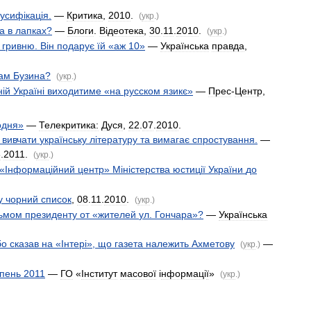
русиф
і
кац
і
я
.
—
Критика
,
2010
.
(
укр
.)
а
в
лапках
?
—
Блоги
.
В
і
деотека
,
30
.
11
.
2010
.
(
укр
.)
гривню
.
В
і
н
подарує
їй
«
аж
10
»
—
Українська
правда
,
ам
Бузина
?
(
укр
.)
н
і
й
Україн
і
виходитиме
«
на
русском
язикє
»
—
Прес
-
Центр
,
одня
»
—
Телекритика:
Дуся
,
22
.
07
.
2010
.
»
вивчати
українську
л
і
тературу
та
вимагає
спростування
.
—
3
.
2011
.
(
укр
.)
«
Інформац
і
йний
центр
»
М
і
н
і
стерства
юстиц
і
ї
України
до
у
чорний
список
,
08
.
11
.
2010
.
(
укр
.)
ьмом
президенту
от
«
жителей
ул
.
Гончара
»?
—
Українська
бо
сказав
на
«
Інтер
і»,
що
газета
належить
Ахметову
—
(
укр
.)
пень
2011
—
ГО
«
Інститут
масової
і
нформац
і
ї
»
(
укр
.)