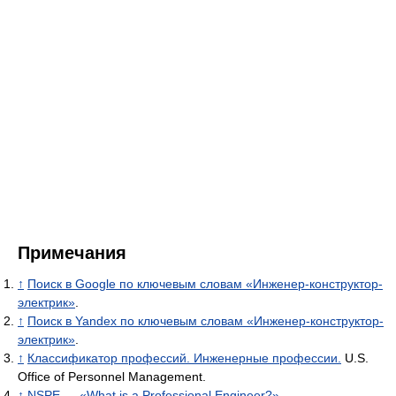
Примечания
↑
Поиск в Google по ключевым словам «Инженер-конструктор-
электрик»
.
↑
Поиск в Yandex по ключевым словам «Инженер-конструктор-
электрик»
.
↑
Классификатор профессий. Инженерные профессии.
U.S.
Office of Personnel Management.
↑
NSPE — «What is a Professional Engineer?»