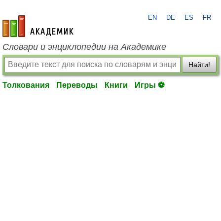
EN
DE
ES
FR
academic.ru
Словари и энциклопедии на Академике
Найти!
Толкования
Переводы
Книги
Игры ⚽