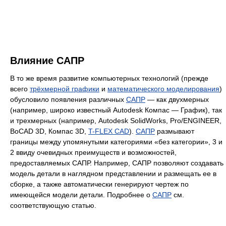
Влияние САПР
В то же время развитие компьютерных технологий (прежде
всего
трёхмерной графики
и
математического моделирования
)
обусловило появления различных
САПР
— как двухмерных
(например, широко известный Autodesk Компас — График), так
и трехмерных (например, Autodesk SolidWorks, Pro/ENGINEER,
BoCAD 3D, Компас 3D,
T-FLEX CAD
).
САПР
размывают
границы между упомянутыми категориями «без категории», 3 и
2 ввиду очевидных преимуществ и возможностей,
предоставляемых САПР. Например, САПР позволяют создавать
модель детали в наглядном представлении и размещать ее в
сборке, а также автоматически генерируют чертеж по
имеющейся модели детали. Подробнее о
САПР
см.
соответствующую статью.