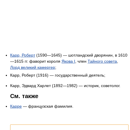
Карр, Роберт
(1590—1645) — шотландский дворянин, в 1610
—1615 гг. фаворит короля
Якова I
, член
Тайного совета
,
Лорд великий камергер
;
Карр, Роберт (1916) — государственный деятель;
Карр, Эдвард Харлет (1892—1982) — историк, советолог.
См. также
Карре
— французская фамилия.
Список статей об однофамильцах.