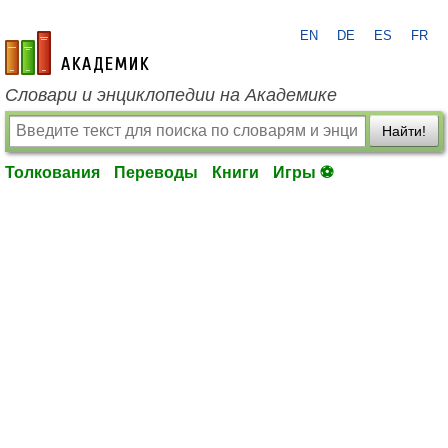
EN
DE
ES
FR
academic.ru
Словари и энциклопедии на Академике
Найти!
Толкования
Переводы
Книги
Игры ⚽