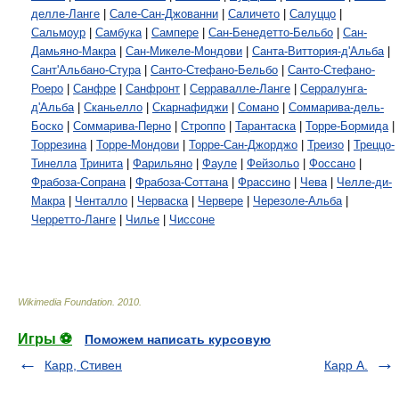
делле-Ланге
|
Сале-Сан-Джованни
|
Саличето
|
Салуццо
|
Сальмоур
|
Самбука
|
Сампере
|
Сан-Бенедетто-Бельбо
|
Сан-
Дамьяно-Макра
|
Сан-Микеле-Мондови
|
Санта-Виттория-д'Альба
|
Сант'Альбано-Стура
|
Санто-Стефано-Бельбо
|
Санто-Стефано-
Роеро
|
Санфре
|
Санфронт
|
Серравалле-Ланге
|
Серралунга-
д'Альба
|
Сканьелло
|
Скарнафиджи
|
Сомано
|
Соммарива-дель-
Боско
|
Соммарива-Перно
|
Строппо
|
Тарантаска
|
Торре-Бормида
|
Торрезина
|
Торре-Мондови
|
Торре-Сан-Джорджо
|
Треизо
|
Треццо-
Тинелла
Тринита
|
Фарильяно
|
Фауле
|
Фейзольо
|
Фоссано
|
Фрабоза-Сопрана
|
Фрабоза-Соттана
|
Фрассино
|
Чева
|
Челле-ди-
Макра
|
Ченталло
|
Черваска
|
Червере
|
Черезоле-Альба
|
Черретто-Ланге
|
Чилье
|
Чиссоне
Wikimedia Foundation
.
2010
.
Игры ⚽
Поможем написать курсовую
Карр, Стивен
Карр А.