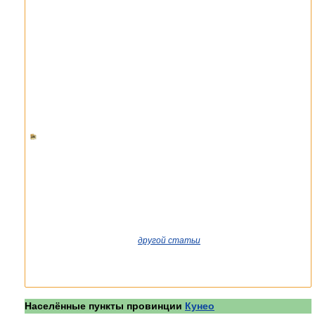
Если вы попали сюда из
другой статьи
Википедии, возможно,
стоит уточнить ссылку так, чтобы она указывала на статью о
конкретном человеке. См. также полный список существующих
статей.
Населённые пункты провинции
Кунео