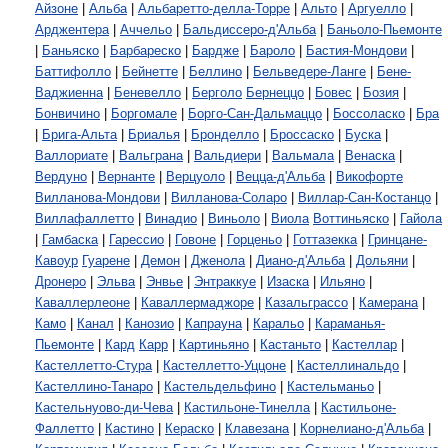
Айзоне
|
Альба
|
Альбаретто-делла-Торре
|
Альто
|
Аргуелло
|
Арджентера
|
Аччельо
|
Бальдиссеро-д'Альба
|
Баньоло-Пьемонте
|
Баньяско
|
Барбареско
|
Бардже
|
Бароло
|
Бастия-Мондови
|
Баттифолло
|
Бейнетте
|
Беллино
|
Бельведере-Ланге
|
Бене-
Ваджиенна
|
Беневелло
|
Берголо
Бернеццо
|
Бовес
|
Бозия
|
Бонвичино
|
Боргомале
|
Борго-Сан-Дальмаццо
|
Боссоласко
|
Бра
|
Брига-Альта
|
Бриалья
|
Бронделло
|
Броссаско
|
Буска
|
Валлориате
|
Вальграна
|
Вальдиери
|
Вальмала
|
Венаска
|
Вердуно
|
Вернанте
|
Верцуоло
|
Вецца-д'Альба
|
Викофорте
Вилланова-Мондови
|
Вилланова-Соларо
|
Виллар-Сан-Костанцо
|
Виллафаллетто
|
Винадио
|
Виньоло
|
Виола
Воттиньяско
|
Гайола
|
Гамбаска
|
Гарессио
|
Говоне
|
Горценьо
|
Готтазекка
|
Гринцане-
Кавоур
Гуарене
|
Демон
|
Дженола
|
Диано-д'Альба
|
Дольяни
|
Дронеро
|
Эльва
|
Энвье
|
Энтраккуе
|
Изаска
|
Ильяно
|
Каваллерлеоне
|
Каваллермаджоре
|
Казальграссо
|
Камерана
|
Камо
|
Канал
|
Канозио
|
Капрауна
|
Каральо
|
Караманья-
Пьемонте
|
Кард
Карр
|
Картиньяно
|
Кастаньто
|
Кастеллар
|
Кастеллетто-Стура
|
Кастеллетто-Уццоне
|
Кастеллинальдо
|
Кастеллино-Танаро
|
Кастельдельфино
|
Кастельманьо
|
Кастельнуово-ди-Чева
|
Кастильоне-Тинелла
|
Кастильоне-
Фаллетто
|
Кастино
|
Кераско
|
Клавезана
|
Корнелиано-д'Альба
|