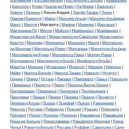
Кортемилия
|
Коссано-Бельбо
|
Костильоле-Салуццо
|
Краванцана
|
Криссоло
|
Кунео
|
Кьюза-ди-Пезио
|
Ла-Морра
|
Ланьяско
|
Левиче
|
Лезеньо
| Лекуио-Беррия |
Лекуйо-Танаро
|
Лизио
|
Лимоне-Пьемонте
|
Макро
|
Мальяно-Альпи
|
Мальяно-Альфиери
Манго
|
Мантуя
| Маргарита |
Марена
|
Мармора
|
Марсалья
|
Мартиниана-По
|
Мелле
|
Мойола
|
Момбазильо
|
Момбаркаро
|
Монастеро-ди-Васко
|
Монастероло-ди-Савильяно
Монастероло-
Казотто
|
Мондови
|
Монезильо
|
Монкьеро
|
Монте
|
Монтальдо-
ди-Мондови
|
Монтальдо-Роеро
|
Монтанера
|
Монтелупо-Альбезе
|
Монтемале-ди-Кунео
|
Монтероссо-Грана
|
Монтеу-Роеро
|
Монтецемоло
|
Монтичелло-д'Альба
|
Монфорте-д'Альба
|
Моретта
|
Мороццо
|
Мураццано
|
Мурелло
|
Нарцоле
|
Невилье
|
Нейве
|
Ниелла-Бельбо
|
Ниелла-Танаро
|
Новелло
|
Нучетто
|
Ончино
|
Ормеа
|
Остана
|
Паезана
|
Пампарато
|
Паньо
|
Парольдо
|
Певераньо
|
Перлетто
|
Перло
|
Пеццоло-Валле-Уццоне
|
Пьетрапорцио
|
Покапалья
|
Полонгера
|
Понтекьянале
|
Прадлевес
|
Праццо
|
Приеро
|
Приокка
|
Приола
|
Прунетто
|
Пиобези-д'Альба
|
Пьоццо
|
Пьянфей
|
Пьяско
|
Раккониджи
|
Ревелло
|
Риттана
|
Рифреддо
|
Роаския
|
Роашио
|
Робиланте
|
Робурент
|
Родди
|
Роддино
|
Роделло
|
Роккабруна
|
Роккавьоне
|
Рокка-де'-Бальди
|
Роккаспарвера
|
Роккафорте-Мондови
|
Рокка-
Чилье
|
Роккетта-Бельбо
|
Россана
|
Руффия
|
Савильяно
|
Сале-