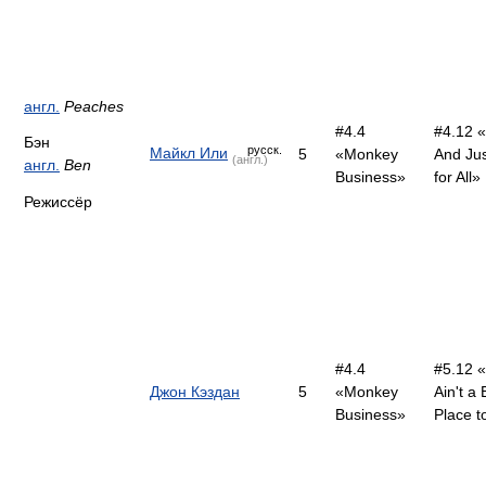
англ.
Peaches
#4.4
#4.12 
Бэн
русск.
Майкл Или
5
«Monkey
And Jus
(англ.)
англ.
Ben
Business»
for All»
Режиссёр
#4.4
#5.12 «
Джон Кэздан
5
«Monkey
Ain't a
Business»
Place t