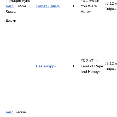
Фелиция Кунс
#3.1 «Wish
#3.12 
англ.
Felicia
Эмбет Дэвидц
9
You Were
Culpa»
Koons
Here»
Джеки
#3.2 «The
#3.12 
Ева Амурри
9
Land of Rape
Culpa»
and Honey»
англ.
Jackie