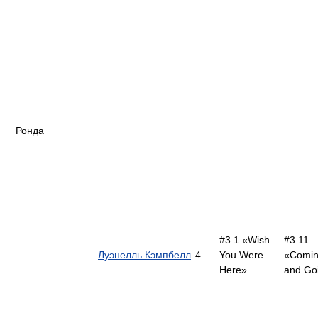
Ронда
#3.1 «Wish
#3.11
Луэнелль Кэмпбелл
4
You Were
«Comin
Here»
and Go