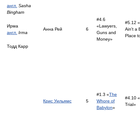
англ.
Sasha
Bingham
#4.6
#5.12 «
Ирма
«Lawyers,
Анна Рей
6
Ain't a
англ.
Irma
Guns and
Place t
Money»
Тодд Карр
#1.3 «
The
#4.10 
Крис Уильямс
5
Whore of
Trial»
Babylon
»