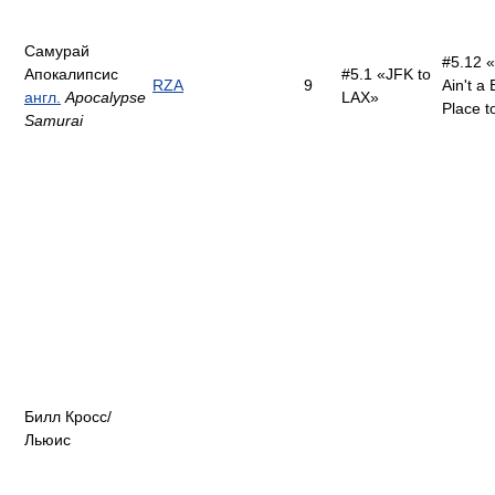
Самурай
#5.12 «
Апокалипсис
#5.1 «JFK to
RZA
9
Ain't a
англ.
Apocalypse
LAX»
Place t
Samurai
Билл Кросс/
Льюис