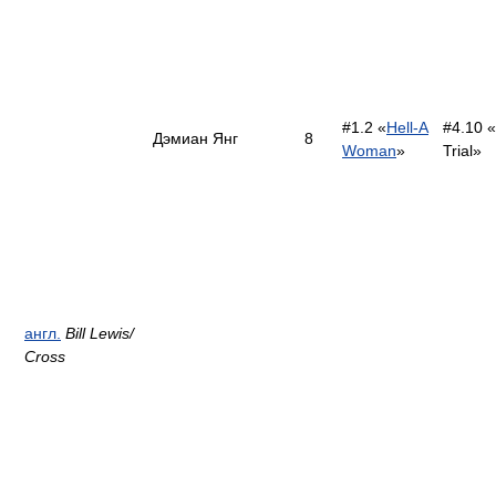
#1.2 «
Hell-A
#4.10 
Дэмиан Янг
8
Woman
»
Trial»
англ.
Bill Lewis/
Сross