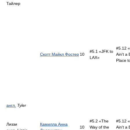
Тайлер
#5.12 «
#5.1 «JFK to
Скотт Майкл Фостер
10
Ain't a
LAX»
Place t
англ.
Tyler
#5.2 «The
#5.12 «
Лиззи
Камилла Анна
10
Way of the
Ain't a