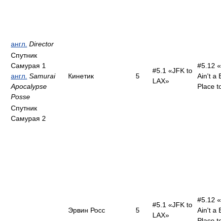
англ.
Director
Спутник
Самурая 1
#5.12 «
#5.1 «JFK to
англ.
Samurai
Кинетик
5
Ain't a
LAX»
Apocalypse
Place t
Posse
Спутник
Самурая 2
#5.12 «
#5.1 «JFK to
Эрвин Росс
5
Ain't a
LAX»
Place t