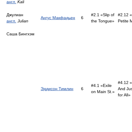
англ.
Kali
Джулиан
#2.1 «Slip of
#2.12 
Ангус Макфадьен
6
англ.
Julian
the Tongue»
Petite 
Саша Бингхэм
#4.12 
#4.1 «Exile
Эддисон Тимлин
6
And Jus
on Main St.»
for All»