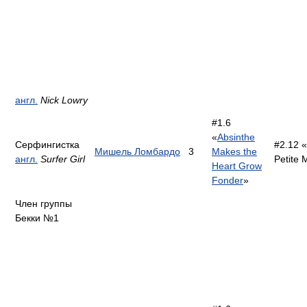
англ.
Nick Lowry
#1.6
«
Absinthe
Серфингистка
#2.12 
Мишель Ломбардо
3
Makes the
англ.
Surfer Girl
Petite 
Heart Grow
Fonder
»
Член группы
Бекки №1