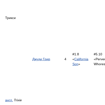
Трикси
#1.8
#5.10
Джуди Грир
4
«
California
«Perver
Son
»
Whore
англ.
Trixie