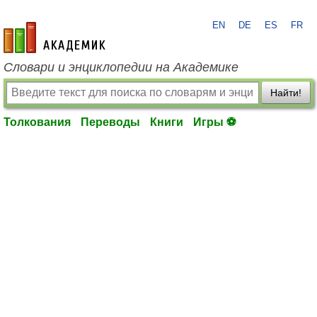
EN
DE
ES
FR
academic.ru
Словари и энциклопедии на Академике
Найти!
Толкования
Переводы
Книги
Игры ⚽