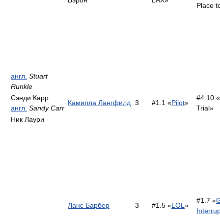
Бэрон
LAX»
Place t
англ.
Stuart
Runkle
Сэнди Карр
#4.10 
Камилла Лангфилд
3
#1.1 «
Pilot
»
англ.
Sandy Carr
Trial»
Ник Лаури
#1.7 «
G
Ланс Барбер
3
#1.5 «
LOL
»
Interru