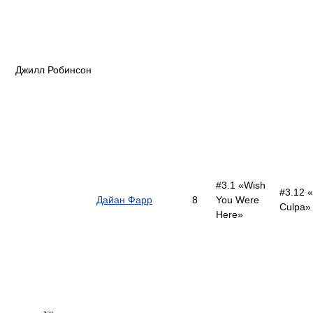
Джилл Робинсон
#3.1 «Wish
#3.12 
Дайан Фарр
8
You Were
Culpa»
Here»