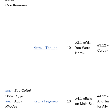
Сью Коллини
#3.1 «Wish
#3.12 
Кэтлин Тёрнер
10
You Were
Culpa»
Here»
англ.
Sue Collini
Эбби Родес
#4.12 
#4.1 «Exile
англ.
Abby
Карла Гуджино
10
And Jus
on Main St.»
Rhodes
for All»