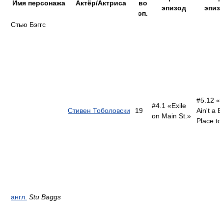
Имя персонажа
Актёр/Актриса
во
эпизод
эпи
эп.
Стью Бэггс
#5.12 «
#4.1 «Exile
Стивен Тоболовски
19
Ain't a
on Main St.»
Place t
англ.
Stu Baggs