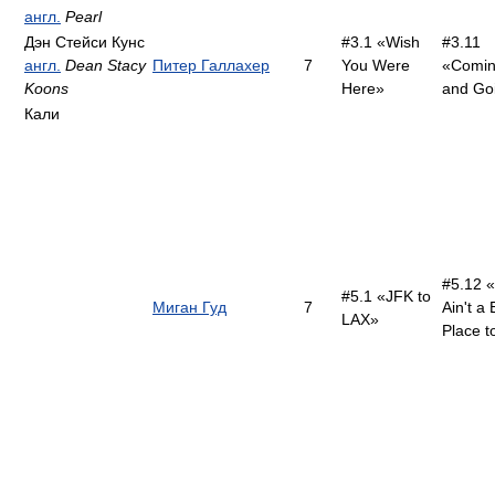
англ.
Pearl
Дэн Стейси Кунс
#3.1 «Wish
#3.11
англ.
Dean Stacy
Питер Галлахер
7
You Were
«Comin
Koons
Here»
and Go
Кали
#5.12 «
#5.1 «JFK to
Миган Гуд
7
Ain't a
LAX»
Place t