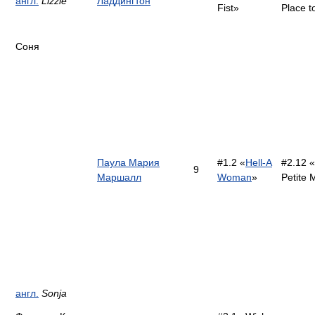
англ.
Lizzie
Ладдингтон
Fist»
Place t
Соня
Паула Мария
#1.2 «
Hell-A
#2.12 
9
Маршалл
Woman
»
Petite 
англ.
Sonja