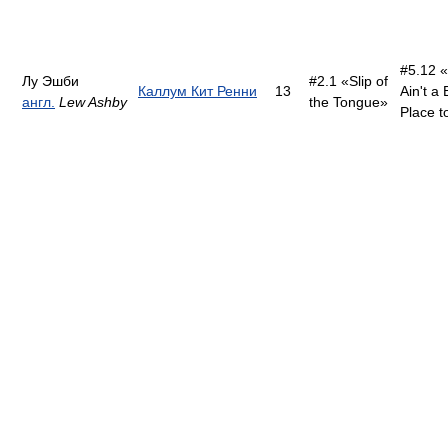
#5.12 «
Лу Эшби
#2.1 «Slip of
Каллум Кит Ренни
13
Ain't a
англ.
Lew Ashby
the Tongue»
Place t