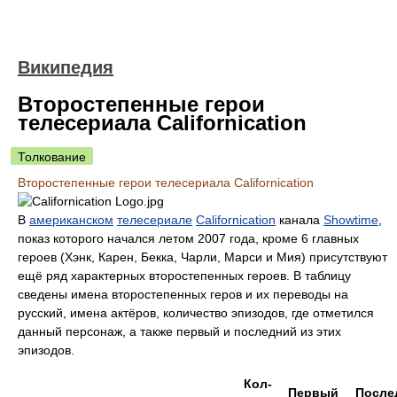
Википедия
Второстепенные герои
телесериала Californication
Толкование
Второстепенные герои телесериала Californication
В
американском
телесериале
Californication
канала
Showtime
,
показ которого начался летом 2007 года, кроме 6 главных
героев (Хэнк, Карен, Бекка, Чарли, Марси и Мия) присутствуют
ещё ряд характерных второстепенных героев. В таблицу
сведены имена второстепенных геров и их переводы на
русский, имена актёров, количество эпизодов, где отметился
данный персонаж, а также первый и последний из этих
эпизодов.
Кол-
Первый
После