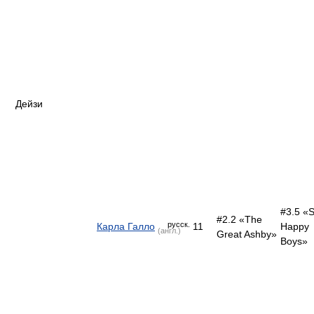
Дейзи
#3.5 «
#2.2 «The
русск.
Карла Галло
11
Happy
(англ.)
Great Ashby»
Boys»