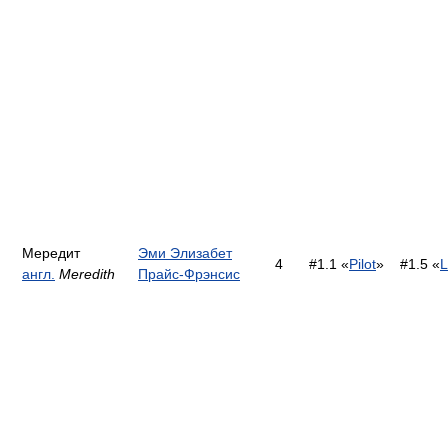
Мередит
Эми Элизабет
4
#1.1 «
Pilot
»
#1.5 «
англ.
Meredith
Прайс-Фрэнсис