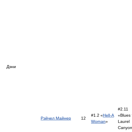
Дэни
#2.11
#1.2 «
Hell-A
«Blues
Рэйчел Майнер
12
Woman
»
Laurel
Canyo