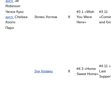
англ.
Jill
Robinson
Челси Кунс
#3.1 «Wish
#3.11
англ.
Chelsea
Эллен Уоглом
8
You Were
«Comin
Koons
Here»
and Go
Пирл
#4.11 
#4.3 «Home
Зои Кравиц
8
Last
Sweet Home»
Supper