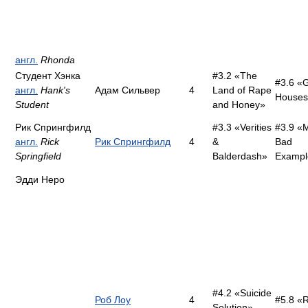
англ.
Rhonda
Студент Хэнка
#3.2 «The
#3.6 «
англ.
Hank's
Адам Сильвер
4
Land of Rape
Houses
Student
and Honey»
Рик Спрингфилд
#3.3 «Verities
#3.9 «M
англ.
Rick
Рик Спрингфилд
4
&
Bad
Springfield
Balderdash»
Exampl
Эдди Неро
#4.2 «Suicide
Роб Лоу
4
#5.8 «
Solution»