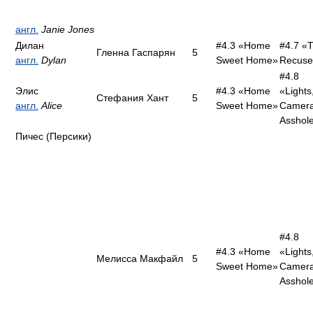
англ.
Janie Jones
Дилан
#4.3 «Home
#4.7 «
Гленна Гаспарян
5
англ.
Dylan
Sweet Home»
Recuse
#4.8
Элис
#4.3 «Home
«Lights
Стефания Хант
5
англ.
Alice
Sweet Home»
Camera
Asshol
Пичес (Персики)
#4.8
#4.3 «Home
«Lights
Мелисса Макфайл
5
Sweet Home»
Camera
Asshol