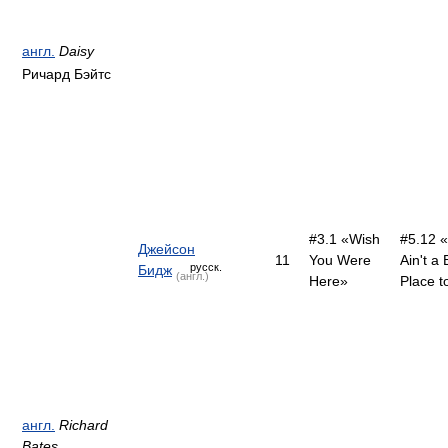
англ.
Daisy
Ричард Бэйтс
#3.1 «Wish
#5.12 «
Джейсон
11
You Were
Ain't a
русск.
Бидж
(англ.)
Here»
Place t
англ.
Richard
Bates