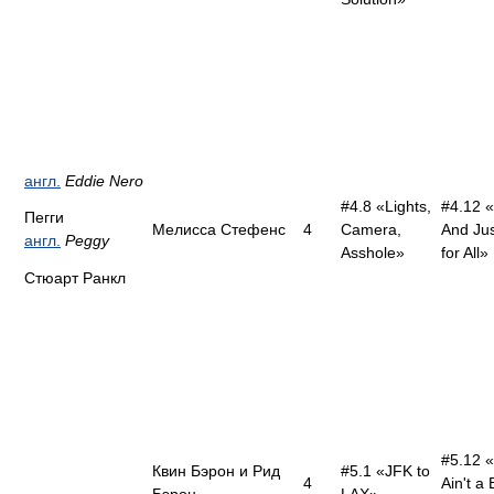
англ.
Eddie Nero
#4.8 «Lights,
#4.12 
Пегги
Мелисса Стефенс
4
Camera,
And Jus
англ.
Peggy
Asshole»
for All»
Стюарт Ранкл
#5.12 «
Квин Бэрон и Рид
#5.1 «JFK to
4
Ain't a