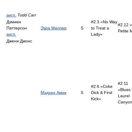
англ.
Todd Carr
Дэмиен
#2.3 «No Way
#2.12 
Паттерсон
Эзра Миллер
5
to Treat a
Petite 
англ.
Lady»
Джени Джонс
#2.11
#2.6 «Coke
«Blues
Мэдхен Амик
5
Dick & First
Laurel
Kick»
Canyo