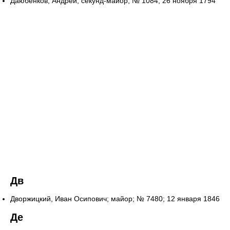
Даюбенков, Андрей; секунд-майор; № 1084; 26 ноября 1794
Дв
Дворжицкий, Иван Осипович; майор; № 7480; 12 января 1846
Де