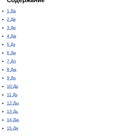
Содержание
1
Да
2
Дв
3
Де
4
Дж
5
Дз
6
Ди
7
Дл
8
Дм
9
До
10
Др
11
Ду
12
Ды
13
Дь
14
Дю
15
Дя