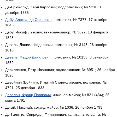
1844
Де-Брюнольд, Карл Карлович; подполковник; № 5210; 1
декабря 1835
Дебу, Александр Осипович
; полковник; № 7377; 17 октября
1845
Дебу, Иосиф Львович; генерал-майор; № 3627; 13 февраля
1823
Девель, Даниил Фёдорович; полковник; № 3148; 26 ноября
1816
Девель, Фёдор Данилович
; полковник; № 10153; 8 сентября
1859
Девилленев, Пётр Иванович; подполковник; № 3951; 26 ноября
1826
Девойнич (Войнич), Игнатий Станиславович; полковник; №
4791; 25 декабря 1833
Деволан, Франц Павлович
; инженер-майор; № 821 (434); 25
марта 1791
Дегай, Николай; секунд-майор; № 1036; 26 ноября 1793
Де-Галетто, Спиридон Филиппович; капитан 2-го ранга; №