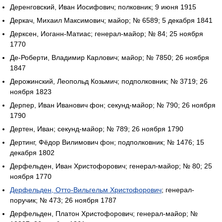
Деренговский, Иван Иосифович; полковник; 9 июня 1915
Деркач, Михаил Максимович; майор; № 6589; 5 декабря 1841
Дерксен, Иоганн-Матиас; генерал-майор; № 84; 25 ноября
1770
Де-Роберти, Владимир Карлович; майор; № 7850; 26 ноября
1847
Дерожинский, Леопольд Козьмич; подполковник; № 3719; 26
ноября 1823
Дерпер, Иван Иванович фон; секунд-майор; № 790; 26 ноября
1790
Дертен, Иван; секунд-майор; № 789; 26 ноября 1790
Дертинг, Фёдор Вилимович фон; подполковник; № 1476; 15
декабря 1802
Дерфельден, Иван Христофорович; генерал-майор; № 80; 25
ноября 1770
Дерфельден, Отто-Вильгельм Христофорович
; генерал-
поручик; № 473; 26 ноября 1787
Дерфельден, Платон Христофорович; генерал-майор; №