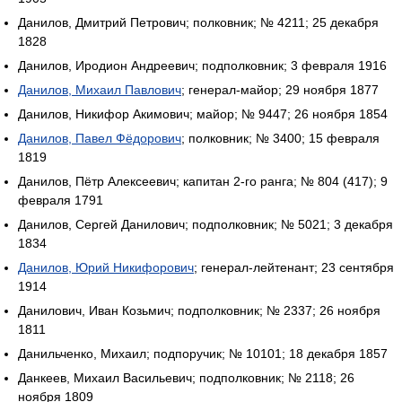
Данилов, Дмитрий Петрович; полковник; № 4211; 25 декабря
1828
Данилов, Иродион Андреевич; подполковник; 3 февраля 1916
Данилов, Михаил Павлович
; генерал-майор; 29 ноября 1877
Данилов, Никифор Акимович; майор; № 9447; 26 ноября 1854
Данилов, Павел Фёдорович
; полковник; № 3400; 15 февраля
1819
Данилов, Пётр Алексеевич; капитан 2-го ранга; № 804 (417); 9
февраля 1791
Данилов, Сергей Данилович; подполковник; № 5021; 3 декабря
1834
Данилов, Юрий Никифорович
; генерал-лейтенант; 23 сентября
1914
Данилович, Иван Козьмич; подполковник; № 2337; 26 ноября
1811
Данильченко, Михаил; подпоручик; № 10101; 18 декабря 1857
Данкеев, Михаил Васильевич; подполковник; № 2118; 26
ноября 1809