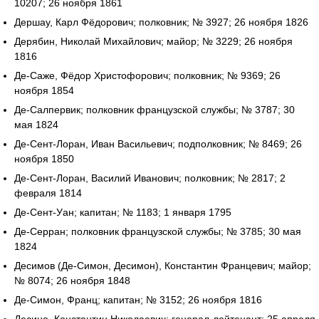
10207; 26 ноября 1861
Дершау, Карл Фёдорович; полковник; № 3927; 26 ноября 1826
Дерябин, Николай Михайлович; майор; № 3229; 26 ноября
1816
Де-Саже, Фёдор Христофорович; полковник; № 9369; 26
ноября 1854
Де-Салпервик; полковник французской службы; № 3787; 30
мая 1824
Де-Сент-Лоран, Иван Васильевич; подполковник; № 8469; 26
ноября 1850
Де-Сент-Лоран, Василий Иванович; полковник; № 2817; 2
февраля 1814
Де-Сент-Уан; капитан; № 1183; 1 января 1795
Де-Серран; полковник французской службы; № 3785; 30 мая
1824
Десимов (Де-Симон, Десимон), Константин Францевич; майор;
№ 8074; 26 ноября 1848
Де-Симон, Франц; капитан; № 3152; 26 ноября 1816