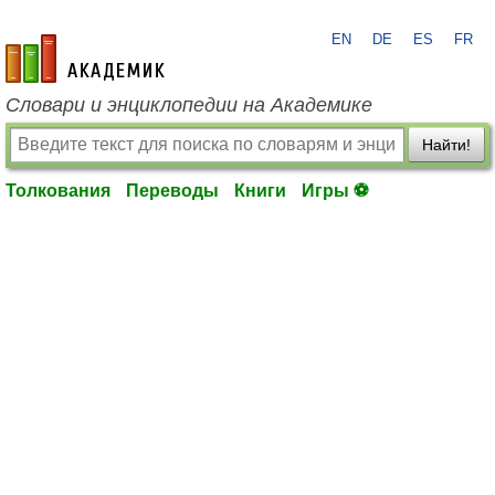
EN
DE
ES
FR
academic.ru
Словари и энциклопедии на Академике
Найти!
Толкования
Переводы
Книги
Игры ⚽