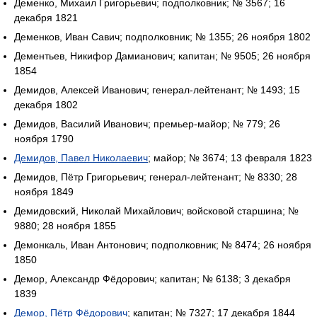
Деменко, Михаил Григорьевич; подполковник; № 3567; 16
декабря 1821
Деменков, Иван Савич; подполковник; № 1355; 26 ноября 1802
Дементьев, Никифор Дамианович; капитан; № 9505; 26 ноября
1854
Демидов, Алексей Иванович; генерал-лейтенант; № 1493; 15
декабря 1802
Демидов, Василий Иванович; премьер-майор; № 779; 26
ноября 1790
Демидов, Павел Николаевич
; майор; № 3674; 13 февраля 1823
Демидов, Пётр Григорьевич; генерал-лейтенант; № 8330; 28
ноября 1849
Демидовский, Николай Михайлович; войсковой старшина; №
9880; 28 ноября 1855
Демонкаль, Иван Антонович; подполковник; № 8474; 26 ноября
1850
Демор, Александр Фёдорович; капитан; № 6138; 3 декабря
1839
Демор, Пётр Фёдорович
; капитан; № 7327; 17 декабря 1844