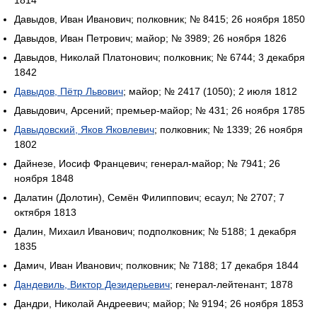
1814
Давыдов, Иван Иванович; полковник; № 8415; 26 ноября 1850
Давыдов, Иван Петрович; майор; № 3989; 26 ноября 1826
Давыдов, Николай Платонович; полковник; № 6744; 3 декабря
1842
Давыдов, Пётр Львович
; майор; № 2417 (1050); 2 июля 1812
Давыдович, Арсений; премьер-майор; № 431; 26 ноября 1785
Давыдовский, Яков Яковлевич
; полковник; № 1339; 26 ноября
1802
Дайнезе, Иосиф Францевич; генерал-майор; № 7941; 26
ноября 1848
Далатин (Долотин), Семён Филиппович; есаул; № 2707; 7
октября 1813
Далин, Михаил Иванович; подполковник; № 5188; 1 декабря
1835
Дамич, Иван Иванович; полковник; № 7188; 17 декабря 1844
Дандевиль, Виктор Дезидерьевич
; генерал-лейтенант; 1878
Дандри, Николай Андреевич; майор; № 9194; 26 ноября 1853