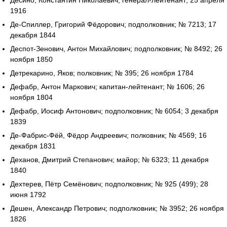
Десино, Константин Николаевич; генерал-лейтенант; 25 апреля
1916
Де-Спиллер, Григорий Фёдорович; подполковник; № 7213; 17
декабря 1844
Деспот-Зенович, Антон Михайлович; подполковник; № 8492; 26
ноября 1850
Детрекарино, Яков; полковник; № 395; 26 ноября 1784
Дефабр, Антон Маркович; капитан-лейтенант; № 1606; 26
ноября 1804
Дефабр, Иосиф Антонович; подполковник; № 6054; 3 декабря
1839
Де-Фабрис-Фёй, Фёдор Андреевич; полковник; № 4569; 16
декабря 1831
Деханов, Дмитрий Степанович; майор; № 6323; 11 декабря
1840
Дехтерев, Пётр Семёнович; подполковник; № 925 (499); 28
июня 1792
Дешен, Александр Петрович; подполковник; № 3952; 26 ноября
1826