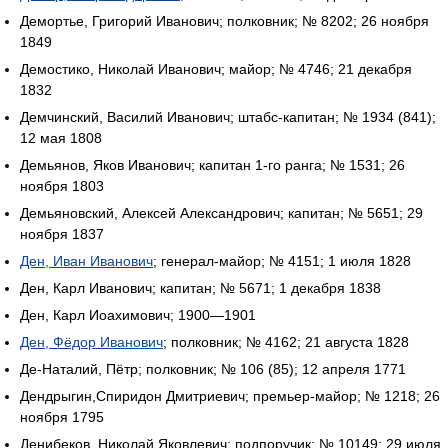
Демортье, Григорий Иванович; полковник; № 8202; 26 ноября
1849
Демостико, Николай Иванович; майор; № 4746; 21 декабря
1832
Демчинский, Василий Иванович; штабс-капитан; № 1934 (841);
12 мая 1808
Демьянов, Яков Иванович; капитан 1-го ранга; № 1531; 26
ноября 1803
Демьяновский, Алексей Александрович; капитан; № 5651; 29
ноября 1837
Ден, Иван Иванович
; генерал-майор; № 4151; 1 июля 1828
Ден, Карл Иванович; капитан; № 5671; 1 декабря 1838
Ден, Карл Иоахимович; 1900—1901
Ден, Фёдор Иванович
; полковник; № 4162; 21 августа 1828
Де-Наталий, Пётр; полковник; № 106 (85); 12 апреля 1771
Дендрыгин,Спиридон Дмитриевич; премьер-майор; № 1218; 26
ноября 1795
Денибеков, Николай Яковлевич; подпоручик; № 10149; 29 июля