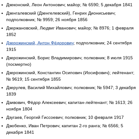
Дзеконский, Леон Антонович; майор; № 6590; 5 декабря 1841
Дзенгалевский (Дзенгелевский), Генрих Дионисьевич;
подполковник; № 9959; 26 ноября 1856
Дзержановский, Людвиг Иванович; майор; № 8976; 1 февраля
1852
Дзерожинский, Антон Фёдорович
; подполковник; 24 сентября
1915
Дзерожинский, Борис Владимирович; полковник; 8 июля 1915
(посмертно)
Дзерожинский, Константин Осипович (Иосифович); лейтенант;
№ 9619; 15 сентября 1855
Дзерулев, Василий Михайлович; полковник; № 5947; 3 декабря
1839
Дзивович, Фёдор Алексеевич; капитан-лейтенант; № 1613; 26
ноября 1804
Дзугаев, Георгий Гиссоевич; полковник; 10 февраля 1917
Дзюбенко, Иван Петрович; капитан 2-го ранга; № 6566; 5
декабря 1841