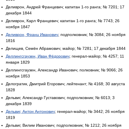
Деливрон, Андрей Францевич; капитан 1-го ранга; № 7201; 17
декабря 1844
Деливрон, Карл Францевич; капитан 1-го ранга; № 7743; 26
ноября 1847
Деливрон, Франц Иванович
; подполковник; № 3084; 26 ноября
1816
Делищев, Семён Абрамович; майор; № 7281; 17 декабря 1844
Деллингсгаузен, Иван Фёдорович
; генерал-майор; № 4257; 11
января 1829
Деллингсгаузен, Александр Иванович; полковник; № 9066; 26
ноября 1853
Делогратик, Дмитрий Егорович; лейтенант; № 4168; 30 августа
1828
Дельвиг, Александр Густавович; подполковник; № 6013; 3
декабря 1839
Дельвиг, Антон Антонович
; генерал-майор; № 3442; 26 ноября
1819
Дельвиг, Вилим Иванович; подполковник; № 1212; 26 ноября