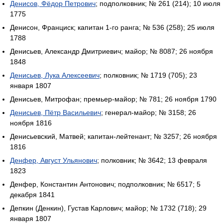
Денисов, Фёдор Петрович
; подполковник; № 261 (214); 10 июля
1775
Денисон, Франциск; капитан 1-го ранга; № 536 (258); 25 июля
1788
Денисьев, Александр Дмитриевич; майор; № 8087; 26 ноября
1848
Денисьев, Лука Алексеевич
; полковник; № 1719 (705); 23
января 1807
Денисьев, Митрофан; премьер-майор; № 781; 26 ноября 1790
Денисьев, Пётр Васильевич
; генерал-майор; № 3158; 26
ноября 1816
Денисьевский, Матвей; капитан-лейтенант; № 3257; 26 ноября
1816
Денфер, Август Ульянович
; полковник; № 3642; 13 февраля
1823
Денфер, Константин Антонович; подполковник; № 6517; 5
декабря 1841
Депкин (Денкин), Густав Карлович; майор; № 1732 (718); 29
января 1807