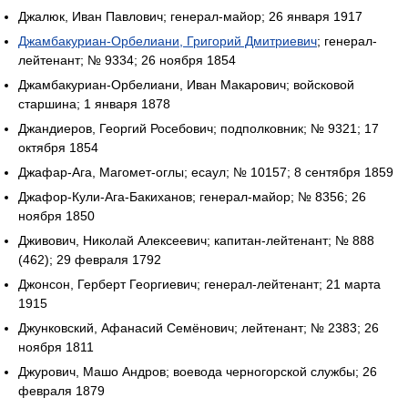
Джалюк, Иван Павлович; генерал-майор; 26 января 1917
Джамбакуриан-Орбелиани, Григорий Дмитриевич
; генерал-
лейтенант; № 9334; 26 ноября 1854
Джамбакуриан-Орбелиани, Иван Макарович; войсковой
старшина; 1 января 1878
Джандиеров, Георгий Росебович; подполковник; № 9321; 17
октября 1854
Джафар-Ага, Магомет-оглы; есаул; № 10157; 8 сентября 1859
Джафор-Кули-Ага-Бакиханов; генерал-майор; № 8356; 26
ноября 1850
Дживович, Николай Алексеевич; капитан-лейтенант; № 888
(462); 29 февраля 1792
Джонсон, Герберт Георгиевич; генерал-лейтенант; 21 марта
1915
Джунковский, Афанасий Семёнович; лейтенант; № 2383; 26
ноября 1811
Джурович, Машо Андров; воевода черногорской службы; 26
февраля 1879