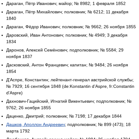
Дараган, Пётр Иванович; майор; № 8982; 1 февраля 1852
Дараган, Пётр Михайлович; полковник; № 6212; 11 декабря
1840
Дараган, Фёдор Иванович; полковник; № 9662; 26 ноября 1855
Даровский, Иван Антонович; полковник; № 4949; 3 декабря
1834
Даронов, Алексей Семёнович; подполковник; № 5584; 29
ноября 1837
Дасковский, Антон Францевич; капитан; № 9484; 26 ноября
1854
Д'Аспре, Константин; лейтенант-генерал австрийской службы;
№ 7929; 16 сентября 1848 (de:Konstantin d’Aspre, fr:Constantin
d'Aspre)
Дахнович-Гацийский, Игнатий Викентьевич; подполковник; №
9762; 26 ноября 1855
Даценко, Дмитрий; полковник; № 7198; 17 декабря 1844
Дашков, Аполлон Андреевич
; подполковник; № 899 (473); 18
марта 1792