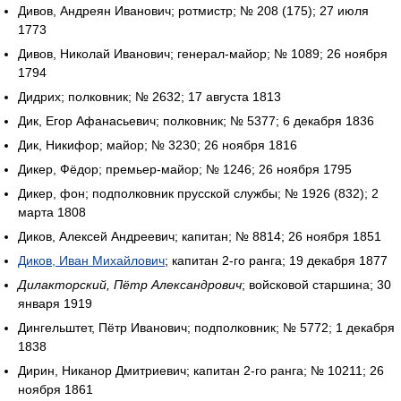
Дивов, Андреян Иванович; ротмистр; № 208 (175); 27 июля
1773
Дивов, Николай Иванович; генерал-майор; № 1089; 26 ноября
1794
Дидрих; полковник; № 2632; 17 августа 1813
Дик, Егор Афанасьевич; полковник; № 5377; 6 декабря 1836
Дик, Никифор; майор; № 3230; 26 ноября 1816
Дикер, Фёдор; премьер-майор; № 1246; 26 ноября 1795
Дикер, фон; подполковник прусской службы; № 1926 (832); 2
марта 1808
Диков, Алексей Андреевич; капитан; № 8814; 26 ноября 1851
Диков, Иван Михайлович
; капитан 2-го ранга; 19 декабря 1877
Дилакторский, Пётр Александрович
; войсковой старшина; 30
января 1919
Дингельштет, Пётр Иванович; подполковник; № 5772; 1 декабря
1838
Дирин, Никанор Дмитриевич; капитан 2-го ранга; № 10211; 26
ноября 1861