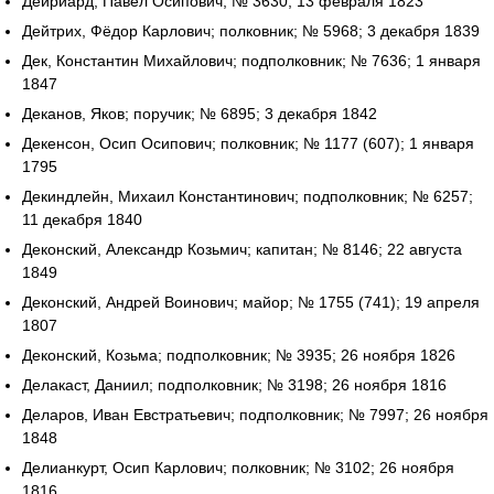
Дейриард, Павел Осипович; № 3630; 13 февраля 1823
Дейтрих, Фёдор Карлович; полковник; № 5968; 3 декабря 1839
Дек, Константин Михайлович; подполковник; № 7636; 1 января
1847
Деканов, Яков; поручик; № 6895; 3 декабря 1842
Декенсон, Осип Осипович; полковник; № 1177 (607); 1 января
1795
Декиндлейн, Михаил Константинович; подполковник; № 6257;
11 декабря 1840
Деконский, Александр Козьмич; капитан; № 8146; 22 августа
1849
Деконский, Андрей Воинович; майор; № 1755 (741); 19 апреля
1807
Деконский, Козьма; подполковник; № 3935; 26 ноября 1826
Делакаст, Даниил; подполковник; № 3198; 26 ноября 1816
Деларов, Иван Евстратьевич; подполковник; № 7997; 26 ноября
1848
Делианкурт, Осип Карлович; полковник; № 3102; 26 ноября
1816