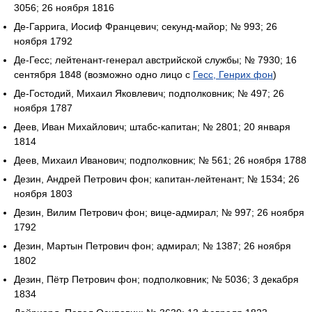
3056; 26 ноября 1816
Де-Гаррига, Иосиф Францевич; секунд-майор; № 993; 26
ноября 1792
Де-Гесс; лейтенант-генерал австрийской службы; № 7930; 16
сентября 1848 (возможно одно лицо с
Гесс, Генрих фон
)
Де-Гостодий, Михаил Яковлевич; подполковник; № 497; 26
ноября 1787
Деев, Иван Михайлович; штабс-капитан; № 2801; 20 января
1814
Деев, Михаил Иванович; подполковник; № 561; 26 ноября 1788
Дезин, Андрей Петрович фон; капитан-лейтенант; № 1534; 26
ноября 1803
Дезин, Вилим Петрович фон; вице-адмирал; № 997; 26 ноября
1792
Дезин, Мартын Петрович фон; адмирал; № 1387; 26 ноября
1802
Дезин, Пётр Петрович фон; подполковник; № 5036; 3 декабря
1834