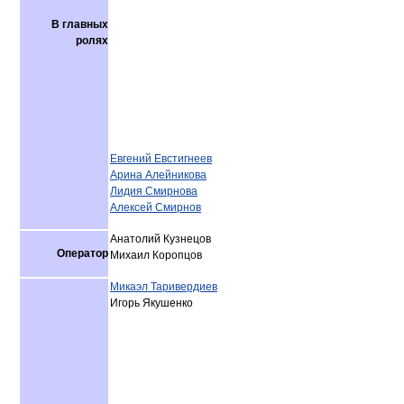
В главных
ролях
Евгений Евстигнеев
Арина Алейникова
Лидия Смирнова
Алексей Смирнов
Анатолий Кузнецов
Оператор
Михаил Коропцов
Микаэл Таривердиев
Игорь Якушенко