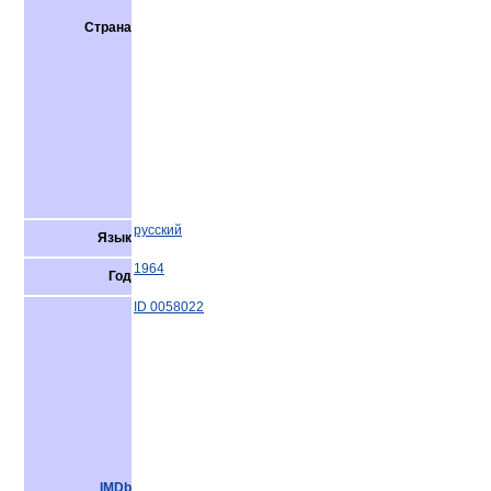
Страна
русский
Язык
1964
Год
ID 0058022
IMDb