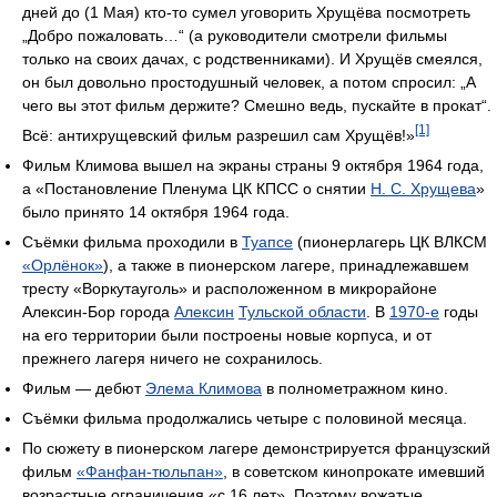
дней до (1 Мая) кто-то сумел уговорить Хрущёва посмотреть
„Добро пожаловать…“ (а руководители смотрели фильмы
только на своих дачах, с родственниками). И Хрущёв смеялся,
он был довольно простодушный человек, а потом спросил: „А
чего вы этот фильм держите? Смешно ведь, пускайте в прокат“.
[1]
Всё: антихрущевский фильм разрешил сам Хрущёв!»
Фильм Климова вышел на экраны страны 9 октября 1964 года,
а «Постановление Пленума ЦК КПСС о снятии
Н. С. Хрущева
»
было принято 14 октября 1964 года.
Съёмки фильма проходили в
Туапсе
(пионерлагерь ЦК ВЛКСМ
«Орлёнок»
), а также в пионерском лагере, принадлежавшем
тресту «Воркутауголь» и расположенном в микрорайоне
Алексин-Бор города
Алексин
Тульской области
. В
1970-е
годы
на его территории были построены новые корпуса, и от
прежнего лагеря ничего не сохранилось.
Фильм — дебют
Элема Климова
в полнометражном кино.
Съёмки фильма продолжались четыре с половиной месяца.
По сюжету в пионерском лагере демонстрируется французский
фильм
«Фанфан-тюльпан»
, в советском кинопрокате имевший
возрастные ограничения «с 16 лет». Поэтому вожатые,