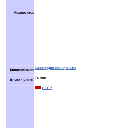
Композитор
Киностудия «Мосфильм»
Кинокомпания
74 мин.
Длительность
СССР