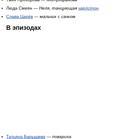
Люда Смеян —
Неля, танцующая
чарлстон
Слава Царёв
—
мальчик с сачком
В эпизодах
Татьяна Барышева
—
повариха