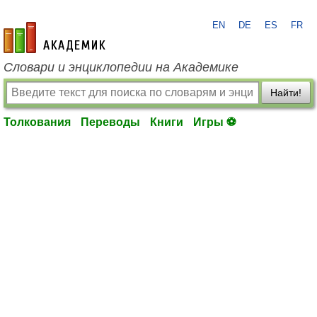
EN
DE
ES
FR
academic.ru
Словари и энциклопедии на Академике
Найти!
Толкования
Переводы
Книги
Игры ⚽