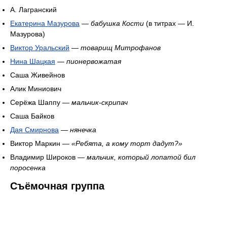
А. Лагранский
Екатерина Мазурова
—
бабушка Кости
(в титрах — И.
Мазурова)
Виктор Уральский
—
товарищ Митрофанов
Нина Шацкая
—
пионервожатая
Саша Живейнов
Алик Миниович
Серёжа Шаппу —
мальчик-скрипач
Саша Байков
Дая Смирнова
—
нянечка
Виктор Маркин —
«Ребята, а кому торт дадут?»
Владимир Широков —
мальчик, который лопатой бил
поросенка
Съёмочная группа