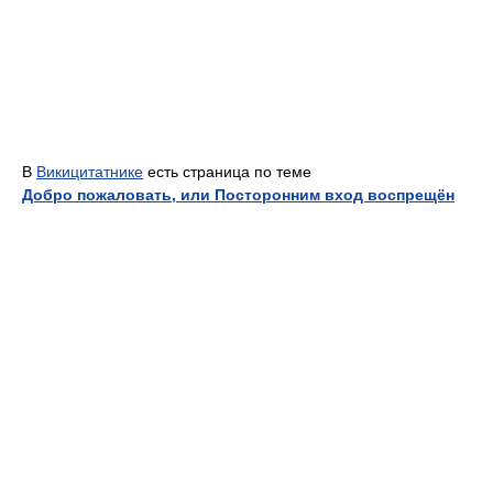
В
Викицитатнике
есть страница по теме
Добро пожаловать, или Посторонним вход воспрещён