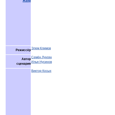
Жанр
Элем Климов
Режиссёр
Семён Лунгин
Автор
Илья Нусинов
сценария
Виктор Косых