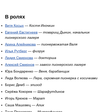
В ролях
Витя Косых
—
Костя Иночкин
Евгений Евстигнеев
—
товарищ Дынин, начальник
пионерского лагеря
Арина Алейникова
—
пионервожатая Валя
Илья Рутберг
—
физрук
Лидия Смирнова
—
докторша
Алексей Смирнов
—
завхоз пионерского лагеря
Юра Бондаренко —
Веня, барабанщик
Лида Волкова —
Лера, скромная пионерка с косичками
Борис Демб —
эпизод
Серёжа Кокорев —
Шарафутдинов
Игорь Крюков —
Марат
Саша Машовец —
Алик
Таня Прохорова —
Митрофанова