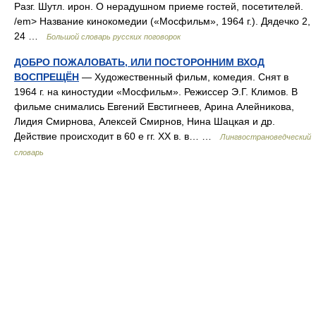
Разг. Шутл. ирон. О нерадушном приеме гостей, посетителей.
/em> Название кинокомедии («Мосфильм», 1964 г.). Дядечко 2,
24 …
Большой словарь русских поговорок
ДОБРО ПОЖАЛОВАТЬ, ИЛИ ПОСТОРОННИМ ВХОД
ВОСПРЕЩЁН
— Художественный фильм, комедия. Снят в
1964 г. на киностудии «Мосфильм». Режиссер Э.Г. Климов. В
фильме снимались Евгений Евстигнеев, Арина Алейникова,
Лидия Смирнова, Алексей Смирнов, Нина Шацкая и др.
Действие происходит в 60 е гг. XX в. в… …
Лингвострановедческий
словарь