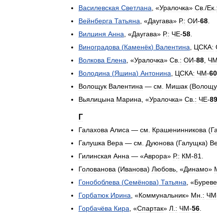
Василевская
Светлана
, «
Уралочка
»
Св
./
Ек
.
Вейнберга
Татьяна
, «
Даугава
»
Р
.
:
ОИ
-
68
.
Вилциня
Анна
, «
Даугава
»
Р
.
:
ЧЕ
-
58
.
Виноградова
(
Каменёк
)
Валентина
,
ЦСКА:
Волкова
Елена
, «
Уралочка
»
Св
.
:
ОИ
-
88
,
Ч
Володина
(
Яшина
)
Антонина
,
ЦСКА:
ЧМ
-
60
Волощук
Валентина
—
см
.
Мишак
(
Волощу
Вьялицына
Марина
, «
Уралочка
»
Св
.
:
ЧЕ
-
8
Г
Галахова
Алиса
—
см
.
Крашенинникова
(
Г
Галушка
Вера
—
см
.
Дуюнова
(
Галущка
)
В
Гилинская
Анна
— «
Аврора
»
Р
.
:
КМ
-
81
.
Голованова
(
Иванова
)
Любовь
, «
Динамо
»
Гонобоблева
(
Семёнова
)
Татьяна
, «
Буреве
Горбатюк
Ирина
, «
Коммунальник
»
Мн
.
:
ЧМ
Горбачёва
Кира
, «
Спартак
»
Л
.
:
ЧМ
-
56
.