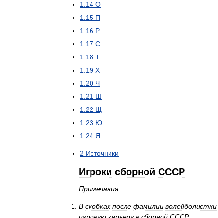
1
.
14
О
1
.
15
П
1
.
16
Р
1
.
17
С
1
.
18
Т
1
.
19
Х
1
.
20
Ч
1
.
21
Ш
1
.
22
Щ
1
.
23
Ю
1
.
24
Я
2
Источники
Игроки
сборной
СССР
Примечания:
В
скобках
после
фамилии
волейболистки
игровую
карьеру
в
сборной
СССР
;