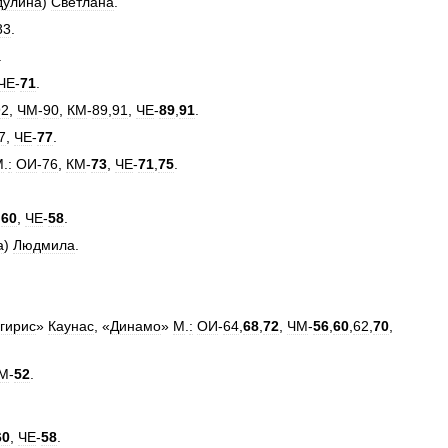
дулина
)
Светлана
.
83
.
.
ЧЕ
-
71
.
92
,
ЧМ
-
90
,
КМ
-
89
,
91
,
ЧЕ
-
89
,
91
.
7
,
ЧЕ
-
77
.
М
.
:
ОИ
-
76
,
КМ
-
73
,
ЧЕ
-
71
,
75
.
,
60
,
ЧЕ
-
58
.
а
)
Людмила
.
гирис
»
Каунас
, «
Динамо
»
М
.
:
ОИ
-
64
,
68
,
72
,
ЧМ
-
56
,
60
,
62
,
70
,
М
-
52
.
60
,
ЧЕ
-
58
.