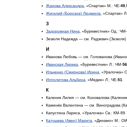
Жарова
Александра
, «
Спартак
»
М
.
:
ЧЕ
-
49
,
Жигилий
(
Борозна
)
Людмила
, «
Спартак
»
Л
З
Задорожная
Нина
, «
Буревестник
»
Од
.
:
ЧМ
-
Зезюля
Надежда
—
см
.
Радзевич
(
Зезюля
И
Иванова
Любовь
—
см
.
Голованова
(
Ивано
Иванская
Лирика
, «
Буревестник
»
Л
.
:
ЧМ
-
56
Ильченко
(
Смирнова
)
Ирина
, «
Уралочка
»
С
Ипполитова
Альбина
, «
Медик
»
Л
.
:
ЧЕ
-
51
.
К
Каленик
Лилия
—
см
.
Коновалова
(
Калени
Каменёк
Валентина
—
см
.
Виноградова
(
К
Капустина
Лариса
, «
Уралочка
»
Св
.
:
КМ
-
89
.
Катушева
(
Авен
)
Марита
, «
Динамо
»
М
.
:
О