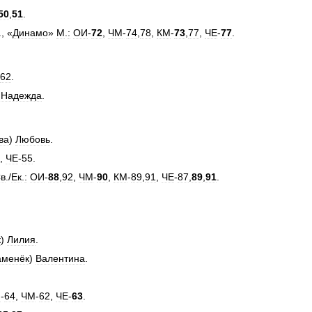
50
,
51
.
., «
Динамо
»
М
.
:
ОИ
-
72
,
ЧМ
-
74
,
78
,
КМ
-
73
,
77
,
ЧЕ
-
77
.
62
.
)
Надежда
.
ва
)
Любовь
.
,
ЧЕ
-
55
.
в
./
Ек
.
:
ОИ
-
88
,
92
,
ЧМ
-
90
,
КМ
-
89
,
91
,
ЧЕ
-
87
,
89
,
91
.
к
)
Лилия
.
аменёк
)
Валентина
.
И
-
64
,
ЧМ
-
62
,
ЧЕ
-
63
.