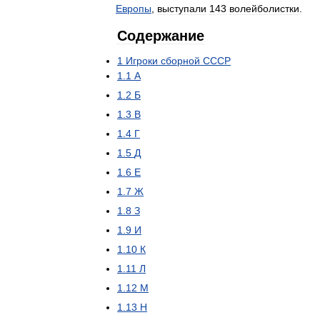
Европы
,
выступали
143
волейболистки
.
Содержание
1
Игроки
сборной
СССР
1
.
1
А
1
.
2
Б
1
.
3
В
1
.
4
Г
1
.
5
Д
1
.
6
Е
1
.
7
Ж
1
.
8
З
1
.
9
И
1
.
10
К
1
.
11
Л
1
.
12
М
1
.
13
Н