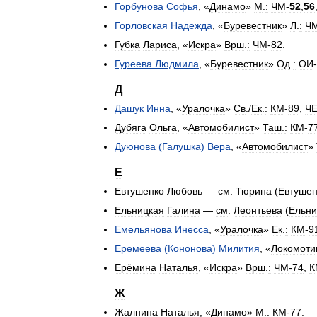
Горбунова
Софья
, «
Динамо
»
М
.
:
ЧМ
-
52
,
56
Горловская
Надежда
, «
Буревестник
»
Л
.
:
Ч
Губка
Лариса
, «
Искра
»
Врш
.
:
ЧМ
-
82
.
Гуреева
Людмила
, «
Буревестник
»
Од
.
:
ОИ
-
Д
Дашук
Инна
, «
Уралочка
»
Св
./
Ек
.
:
КМ
-
89
,
Ч
Дубяга
Ольга
, «
Автомобилист
»
Таш
.
:
КМ
-
7
Дуюнова
(
Галушка
)
Вера
, «
Автомобилист
»
Е
Евтушенко
Любовь
—
см
.
Тюрина
(
Евтушен
Ельницкая
Галина
—
см
.
Леонтьева
(
Ельни
Емельянова
Инесса
, «
Уралочка
»
Ек
.
:
КМ
-
9
Еремеева
(
Кононова
)
Милития
, «
Локомоти
Ерёмина
Наталья
, «
Искра
»
Врш
.
:
ЧМ
-
74
,
К
Ж
Жалнина
Наталья
, «
Динамо
»
М
.
:
КМ
-
77
.