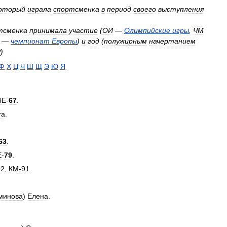
оторый
играла
спортсменка
в
период
своего
выступления
тсменка
принимала
участие
(
ОИ
—
Олимпийские
игры
,
ЧМ
—
чемпионат
Европы
)
и
год
(
полужирным
начертанием
Р
).
Ф
Х
Ц
Ч
Ш
Щ
Э
Ю
Я
ЧЕ
-
67
.
та
.
.
63
.
Е
-
79
.
92
,
КМ
-
91
.
минова
)
Елена
.