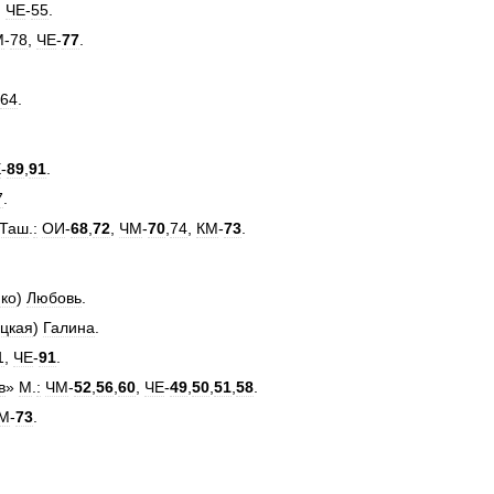
,
ЧЕ
-
55
.
М
-
78
,
ЧЕ
-
77
.
64
.
Е
-
89
,
91
.
7
.
Таш
.
:
ОИ
-
68
,
72
,
ЧМ
-
70
,
74
,
КМ
-
73
.
ко
)
Любовь
.
цкая
)
Галина
.
1
,
ЧЕ
-
91
.
в
»
М
.
:
ЧМ
-
52
,
56
,
60
,
ЧЕ
-
49
,
50
,
51
,
58
.
М
-
73
.