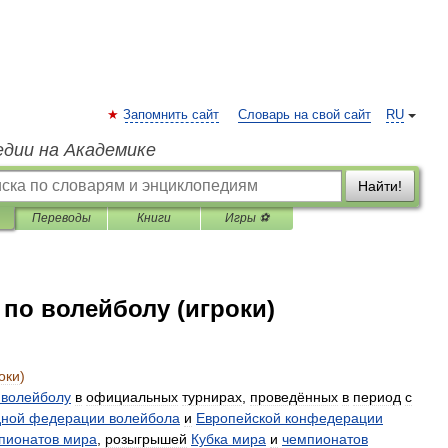
Запомнить сайт
Словарь на свой сайт
RU
едии на Академике
Найти!
Переводы
Книги
Игры ⚽
по волейболу (игроки)
оки
)
волейболу
в
официальных
турнирах
,
проведённых
в
период
с
дной
федерации
волейбола
и
Европейской
конфедерации
пионатов
мира
,
розыгрышей
Кубка
мира
и
чемпионатов