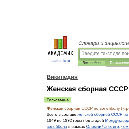
Словари и энциклоп
academic.ru
Википедия
Толкования
Википедия
Женская сборная СССР 
Толкование
Женская
сборная
СССР
по
волейболу
(
игр
Всего
в
составе
женской
сборной
СССР
по
1949
по
1992
годы
под
эгидой
Междунаро
волейбола
в
рамках
Олимпийских
игр
,
чем