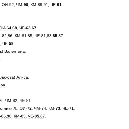
:
ОИ
-
92
,
ЧМ
-
90
,
КМ
-
89
,
91
,
ЧЕ
-
91
.
ОИ
-
64
,
68
,
ЧЕ
-
63
,
67
.
М
-
82
,
86
,
КМ
-
81
,
85
,
ЧЕ
-
81
,
83
,
85
,
87
.
,
ЧЕ
-
58
.
к
)
Валентина
.
9
.
алахова
)
Алиса
.
ера
.
М
.
:
ЧМ
-
82
,
ЧЕ
-
81
.
стник
»
Л
.
:
ОИ
-
72
,
ЧМ
-
74
,
КМ
-
73
,
ЧЕ
-
71
.
-
86
,
90
,
КМ
-
85
,
ЧЕ
-
85
,
87
.