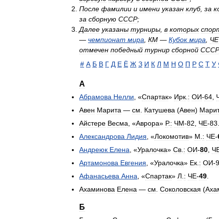
После
фамилии
и
имени
указан
клуб
,
за
к
за
сборную
СССР
;
Далее
указаны
турниры
,
в
которых
спор
—
чемпионат
мира
,
КМ
—
Кубок
мира
,
ЧЕ
отмечен
победный
турнир
сборной
ССС
#
А
Б
В
Г
Д
Е
Ё
Ж
З
И
К
Л
М
Н
О
П
Р
С
Т
У
А
Абрамова
Нелли
, «
Спартак
»
Ирк
.
:
ОИ
-
64
,
Авен
Марита
—
см
.
Катушева
(
Авен
)
Мари
Айстере
Весма
, «
Аврора
»
Р
.
:
ЧМ
-
82
,
ЧЕ
-
83
Александрова
Лидия
, «
Локомотив
»
М
.
:
ЧЕ
-
Андреюк
Елена
, «
Уралочка
»
Св
.
:
ОИ
-
80
,
Ч
Артамонова
Евгения
, «
Уралочка
»
Ек
.
:
ОИ
-
Афанасьева
Анна
, «
Спартак
»
Л
.
:
ЧЕ
-
49
.
Ахаминова
Елена
—
см
.
Соколовская
(
Аха
Б