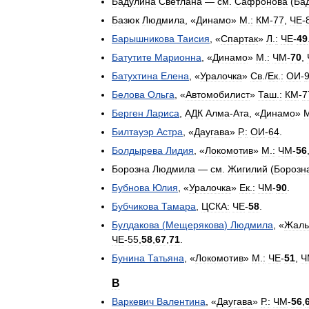
Бадулина
Светлана
—
см
.
Сафронова
(
Ба
Базюк
Людмила
, «
Динамо
»
М
.
:
КМ
-
77
,
ЧЕ
-
Барышникова
Таисия
, «
Спартак
»
Л
.
:
ЧЕ
-
49
Батутите
Марионна
, «
Динамо
»
М
.
:
ЧМ
-
70
,
Батухтина
Елена
, «
Уралочка
»
Св
./
Ек
.
:
ОИ
-
Белова
Ольга
, «
Автомобилист
»
Таш
.
:
КМ
-
7
Берген
Лариса
,
АДК
Алма
-
Ата
, «
Динамо
»
Билтауэр
Астра
, «
Даугава
»
Р
.
:
ОИ
-
64
.
Болдырева
Лидия
, «
Локомотив
»
М
.
:
ЧМ
-
56
Борозна
Людмила
—
см
.
Жигилий
(
Борозн
Бубнова
Юлия
, «
Уралочка
»
Ек
.
:
ЧМ
-
90
.
Бубчикова
Тамара
,
ЦСКА:
ЧЕ
-
58
.
Булдакова
(
Мещерякова
)
Людмила
, «
Жаль
ЧЕ
-
55
,
58
,
67
,
71
.
Бунина
Татьяна
, «
Локомотив
»
М
.
:
ЧЕ
-
51
,
Ч
В
Варкевич
Валентина
, «
Даугава
»
Р
.
:
ЧМ
-
56
,