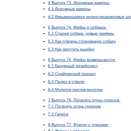
4
Выпуск
73
.
Дорожные
камеры
.
4
.
1
Дорожные
камеры
4
.
2
Взрывающиеся
нитроглицериновые
ап
5
Выпуск
74
.
Мифы
о
собаках
.
5
.
1
Старая
собака
,
новые
приёмы
5
.
2
Как
отвлечь
сторожевую
собаку
5
.
3
Как
запутать
ищейку
6
Выпуск
75
.
Мифы
возвращаются
.
6
.
1
Безумный
тромбонист
6
.
2
Снайперский
прицел
6
.
3
Палец
в
стволе
6
.
4
Молоток
против
молотка
7
Выпуск
76
.
Погасить
огонь
голосом
.
7
.
1
Погасить
огонь
голосом
7
.
2
Гипноз
8
Выпуск
77
.
Фургон
с
птицами
.
8
.
1
Фургон
с
птицами