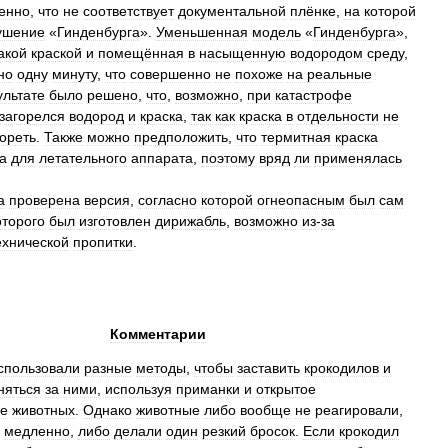
енно
,
что
не
соответствует
документальной
плёнке
,
на
которой
ушение
«
Гинденбурга
».
Уменьшенная
модель
«
Гинденбурга
»,
акой
краской
и
помещённая
в
насыщенную
водородом
среду
,
но
одну
минуту
,
что
совершенно
не
похоже
на
реальные
ультате
было
решено
,
что
,
возможно
,
при
катастрофе
загорелся
водород
и
краска
,
так
как
краска
в
отдельности
не
гореть
.
Также
можно
предположить
,
что
термитная
краска
а
для
летательного
аппарата
,
поэтому
вряд
ли
применялась
а
проверена
версия
,
согласно
которой
огнеопасным
был
сам
оторого
был
изготовлен
дирижабль
,
возможно
из
-
за
ехнической
пропитки
.
Комментарии
спользовали
разные
методы
,
чтобы
заставить
крокодилов
и
няться
за
ними
,
используя
приманки
и
открытое
ие
животных
.
Однако
животные
либо
вообще
не
реагировали
,
медленно
,
либо
делали
один
резкий
бросок
.
Если
крокодил