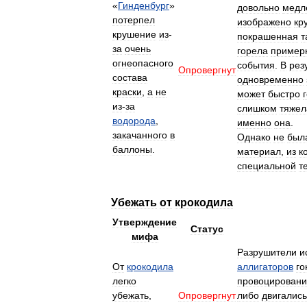
«
Гинденбург
»
довольно
медл
потерпел
изображено
кр
крушение
из
-
покрашенная
т
за
очень
горела
пример
огнеопасного
события
.
В
рез
Опровергнут
состава
одновременно
краски
,
а
не
может
быстро
из
-
за
слишком
тяжел
водорода
,
именно
она
.
закачанного
в
Однако
не
был
баллоны
.
материал
,
из
к
специальной
т
Убежать
от
крокодила
Утверждение
Статус
мифа
Разрушители
и
От
крокодила
аллигаторов
го
легко
провоцирован
убежать
,
Опровергнут
либо
двигались