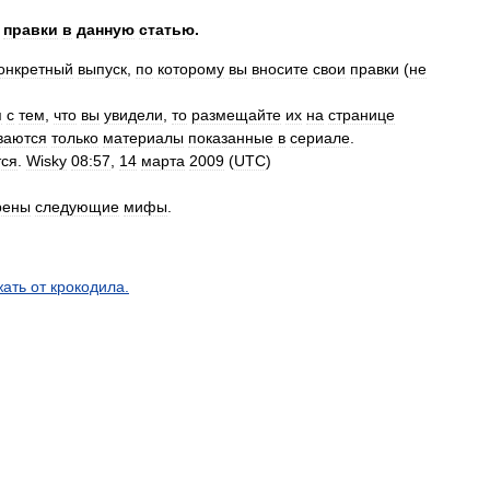
правки
в
данную
статью
.
онкретный
выпуск
,
по
которому
вы
вносите
свои
правки
(
не
я
с
тем
,
что
вы
увидели
,
то
размещайте
их
на
странице
ваются
только
материалы
показанные
в
сериале
.
тся
.
Wisky
08:57
,
14
марта
2009
(
UTC
)
рены
следующие
мифы
.
жать
от
крокодила
.