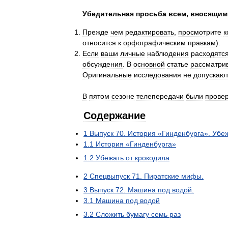
Убедительная
просьба
всем
,
вносящим
Прежде
чем
редактировать
,
просмотрите
к
относится
к
орфографическим
правкам
).
Если
ваши
личные
наблюдения
расходятс
обсуждения
.
В
основной
статье
рассматри
Оригинальные
исследования
не
допускаю
В
пятом
сезоне
телепередачи
были
прове
Содержание
1
Выпуск
70
.
История
«
Гинденбурга
».
Убе
1
.
1
История
«
Гинденбурга
»
1
.
2
Убежать
от
крокодила
2
Спецвыпуск
71
.
Пиратские
мифы
.
3
Выпуск
72
.
Машина
под
водой
.
3
.
1
Машина
под
водой
3
.
2
Сложить
бумагу
семь
раз