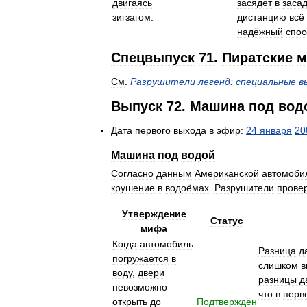
двигаясь
засядет
в
заса
зигзагом
.
дистанцию
всё
надёжный
спос
Спецвыпуск
71
.
Пиратские
См
.
Разрушители
легенд:
специальные
в
Выпуск
72
.
Машина
под
вод
Дата
первого
выхода
в
эфир:
24
января
20
Машина
под
водой
Согласно
данным
Американской
автомоби
крушение
в
водоёмах
.
Разрушители
прове
Утверждение
Статус
мифа
Когда
автомобиль
Разница
д
погружается
в
слишком
в
воду
,
двери
разницы
д
невозможно
что
в
перв
открыть
до
Подтверждён