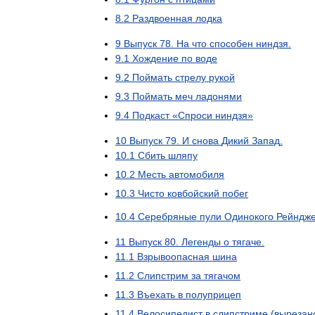
8
.
2
Раздвоенная
лодка
9
Выпуск
78
.
На
что
способен
ниндзя
.
9
.
1
Хождение
по
воде
9
.
2
Поймать
стрелу
рукой
9
.
3
Поймать
меч
ладонями
9
.
4
Подкаст
«
Спроси
ниндзя
»
10
Выпуск
79
.
И
снова
Дикий
Запад
.
10
.
1
Сбить
шляпу
10
.
2
Месть
автомобиля
10
.
3
Чисто
ковбойский
побег
10
.
4
Серебряные
пули
Одинокого
Рейндж
11
Выпуск
80
.
Легенды
о
тягаче
.
11
.
1
Взрывоопасная
шина
11
.
2
Слипстрим
за
тягачом
11
.
3
Въехать
в
полуприцеп
11
.
4
Велосипедист
в
слипстриме
(
вырезан