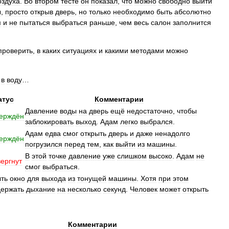
оздуха
.
Во
втором
тесте
он
показал
,
что
можно
свободно
выйти
ы
,
просто
открыв
дверь
,
но
только
необходимо
быть
абсолютно
м
и
не
пытаться
выбраться
раньше
,
чем
весь
салон
заполнится
проверить
,
в
каких
ситуациях
и
какими
методами
можно
в
воду
…
атус
Комментарии
Давление
воды
на
дверь
ещё
недостаточно
,
чтобы
ерждён
заблокировать
выход
.
Адам
легко
выбрался
.
Адам
едва
смог
открыть
дверь
и
даже
ненадолго
ерждён
погрузился
перед
тем
,
как
выйти
из
машины
.
В
этой
точке
давление
уже
слишком
высоко
.
Адам
не
ергнут
смог
выбраться
.
ыть
окно
для
выхода
из
тонущей
машины
.
Хотя
при
этом
держать
дыхание
на
несколько
секунд
.
Человек
может
открыть
Комментарии