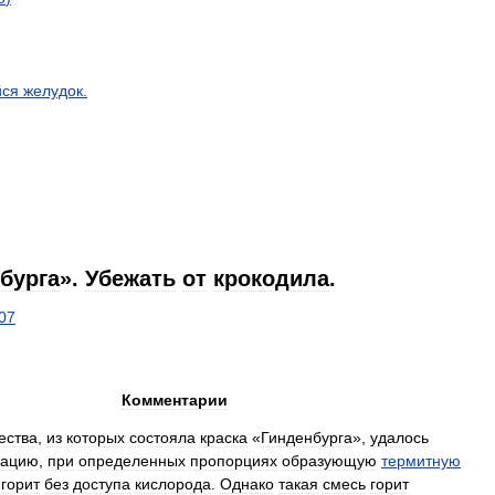
ся
желудок
.
бурга
».
Убежать
от
крокодила
.
07
Комментарии
ества
,
из
которых
состояла
краска
«
Гинденбурга
»,
удалось
нацию
,
при
определенных
пропорциях
образующую
термитную
горит
без
доступа
кислорода
.
Однако
такая
смесь
горит