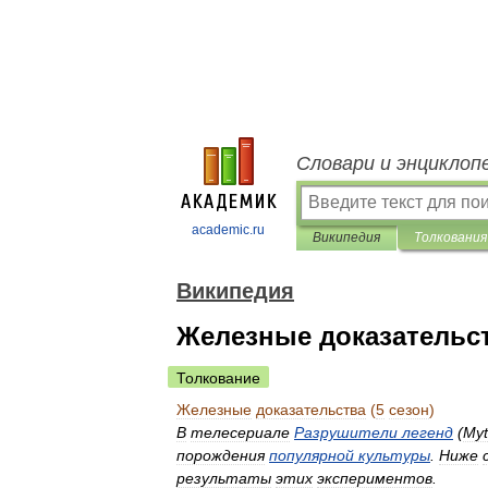
Словари и энциклоп
academic.ru
Википедия
Толкования
Википедия
Железные доказательств
Толкование
Железные
доказательства
(
5
сезон
)
В
телесериале
Разрушители
легенд
(
Myt
порождения
популярной
культуры
.
Ниже
результаты
этих
экспериментов
.