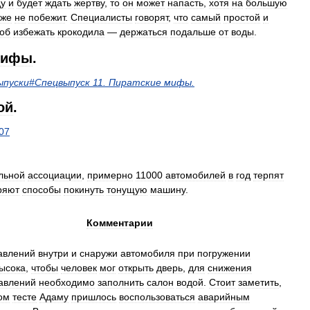
ду
и
будет
ждать
жертву
,
то
он
может
напасть
,
хотя
на
большую
же
не
побежит
.
Специалисты
говорят
,
что
самый
простой
и
об
избежать
крокодила
—
держаться
подальше
от
воды
.
мифы
.
ыпуски
#
Спецвыпуск
11
.
Пиратские
мифы
.
ой
.
07
льной
ассоциации
,
примерно
11000
автомобилей
в
год
терпят
ряют
способы
покинуть
тонущую
машину
.
Комментарии
авлений
внутри
и
снаружи
автомобиля
при
погружении
ысока
,
чтобы
человек
мог
открыть
дверь
,
для
снижения
авлений
необходимо
заполнить
салон
водой
.
Стоит
заметить
,
ом
тесте
Адаму
пришлось
воспользоваться
аварийным