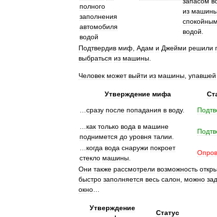
запасом
в
полного
из
машин
заполнения
спокойны
автомобиля
водой
.
водой
Подтвердив
миф
,
Адам
и
Джейми
решили
выбраться
из
машины
.
Человек
может
выйти
из
машины
,
упавшей
Утверждение
мифа
Ст
…
сразу
после
попадания
в
воду
.
Подтв
…
как
только
вода
в
машине
Подтв
поднимется
до
уровня
талии
.
…
когда
вода
снаружи
покроет
Опров
стекло
машины
.
Они
также
рассмотрели
возможность
откр
быстро
заполняется
весь
салон
,
можно
за
окно
…
Утверждение
Статус