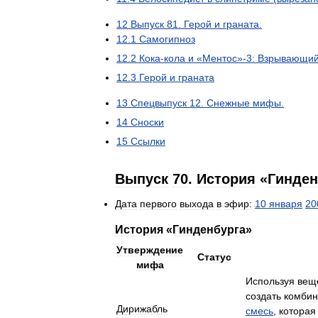
12
Выпуск
81
.
Герой
и
граната
.
12
.
1
Самогипноз
12
.
2
Кока
-
кола
и
«
Ментос
»-
3:
Взрывающий
12
.
3
Герой
и
граната
13
Спецвыпуск
12
.
Снежные
мифы
.
14
Сноски
15
Ссылки
Выпуск
70
.
История
«
Гинден
Дата
первого
выхода
в
эфир:
10
января
20
История
«
Гинденбурга
»
Утверждение
Статус
мифа
Используя
вещ
создать
комби
Дирижабль
смесь
,
которая