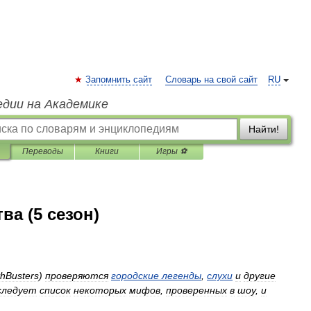
Запомнить сайт
Словарь на свой сайт
RU
едии на Академике
Найти!
Переводы
Книги
Игры ⚽
а (5 сезон)
hBusters
)
проверяются
городские
легенды
,
слухи
и
другие
следует
список
некоторых
мифов
,
проверенных
в
шоу
,
и