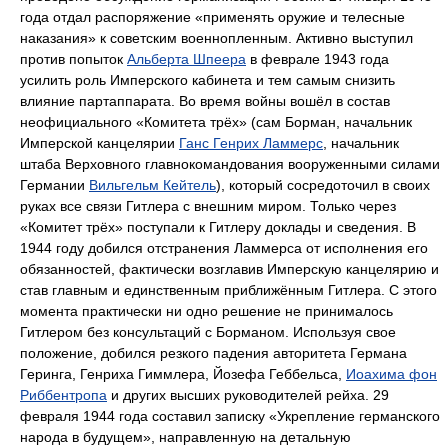
года отдал распоряжение «применять оружие и телесные
наказания» к советским военнопленным. Активно выступил
против попыток
Альберта Шпеера
в феврале 1943 года
усилить роль Имперского кабинета и тем самым снизить
влияние партаппарата. Во время войны вошёл в состав
неофициального «Комитета трёх» (сам Борман, начальник
Имперской канцелярии
Ганс Генрих Ламмерс
, начальник
штаба Верховного главнокомандования вооруженными силами
Германии
Вильгельм Кейтель
), который сосредоточил в своих
руках все связи Гитлера с внешним миром. Только через
«Комитет трёх» поступали к Гитлеру доклады и сведения. В
1944 году добился отстранения Ламмерса от исполнения его
обязанностей, фактически возглавив Имперскую канцелярию и
став главным и единственным приближённым Гитлера. С этого
момента практически ни одно решение не принималось
Гитлером без консультаций с Борманом. Используя свое
положение, добился резкого падения авторитета Германа
Геринга, Генриха Гиммлера, Йозефа Геббельса,
Иоахима фон
Риббентропа
и других высших руководителей рейха. 29
февраля 1944 года составил записку «Укрепление германского
народа в будущем», направленную на детальную