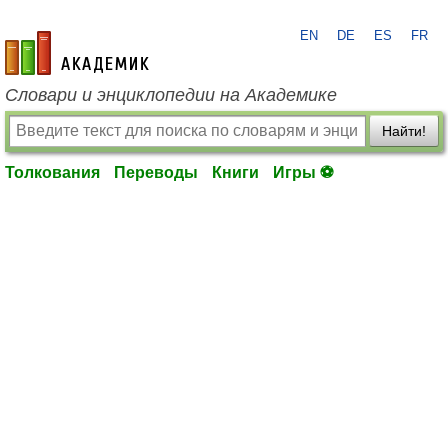
EN
DE
ES
FR
academic.ru
Словари и энциклопедии на Академике
Найти!
Толкования
Переводы
Книги
Игры ⚽