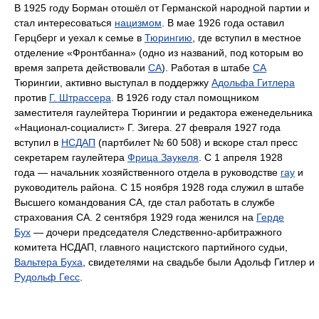
В 1925 году Борман отошёл от Германской народной партии и
стал интересоваться
нацизмом
. В мае 1926 года оставил
Герцберг и уехал к семье в
Тюрингию
, где вступил в местное
отделение «Фронтбанна» (одно из названий, под которым во
время запрета действовали
СА
). Работая в штабе
СА
Тюрингии, активно выступал в поддержку
Адольфа Гитлера
против
Г. Штрассера
. В 1926 году стал помощником
заместителя гаулейтера Тюрингии и редактора еженедельника
«Национал-социалист» Г. Зигера. 27 февраля 1927 года
вступил в
НСДАП
(партбилет № 60 508) и вскоре стал пресс
секретарем гаулейтера
Фрица Заукеля
. С 1 апреля 1928
года — начальник хозяйственного отдела в руководстве
гау
и
руководитель района. С 15 ноября 1928 года служил в штабе
Высшего командования СА, где стал работать в службе
страхования СА. 2 сентября 1929 года женился на
Герде
Бух
— дочери председателя Следственно-арбитражного
комитета НСДАП, главного нацистского партийного судьи,
Вальтера Буха
, свидетелями на свадьбе были Адольф Гитлер и
Рудольф Гесс
.