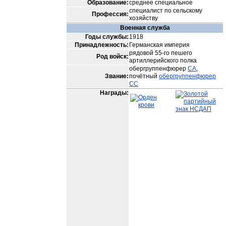
Образование:
среднее специальное
специалист по сельскому
Профессия:
хозяйству
Военная служба
Годы службы:
1918
Принадлежность:
Германская империя
рядовой 55-го пешего
Род войск:
артиллерийского полка
обергруппенфюрер
СА
,
Звание:
почётный
обергруппенфюрер
СС
Награды: