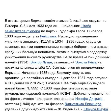
В это же время Борман вошёл в самое ближайшее окружение
Гитлера. С 3 июля 1933 года он — начальник
Штаба
заместителя фюрера
по партии Рудольфа Гесса. С ноября
1933 года — депутат
Рейхстага
. Руководил проведением
«чистки» в аппарате НСДАП в 1934—1936 годах, старался
заменить своими ставленниками «старых бойцов», чем вызвал
среди них большую ненависть. Активно выступил в поддержку
уничтожения высшего руководства СА во время «Ночи длинных
ножей» (1934).
Виктор Лутце
, заменивший
Эрнста Рёма
на
посту начальника штаба СА, был назначен по предложению
Бормана. Начиная с 1935 года Борману поручалась
организация партийных съездов. 1 декабря 1937 года вступил
в СС (билет № 278 267; 9 ноября 1944 года Борману выдали
новый билет № 555). С 1938 года фактически возглавил
руководство кадровой политикой НСДАП. Добился отправления
на фронт личного телохранителя фюрера
Йозефа Дитриха
,
отставки (1940) адъютанта фюрера
Вильгельма Брюкнера
,
удаления других адъютантов — Ф. Видемана и
Юлиуса Шауба
.