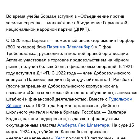
Во время учёбы Борман вступил в «Объединение против
засилья евреев» — молодёжное объединение Германской
национальной народной партии (ДНФП).
С 1920 года Борман — поместный инспектор имения Герцберг
(800 гектаров) близ
Пархима
(
Мекленбург
) у Г. фон
Тройенфельса, руководителя местной правой организации.
Активно участвовал в торговле продовольствием на чёрном
рынке, получил большой опыт финансовых операций. В 1921
году вступил в ДНФП. С 1922 года — член Добровольческого
корпуса в Пархиме, входил в бригаду лейтенанта Г. Россбаха
(после запрещения Добровольческого корпуса носила
название «Союз сельскохозяйственного обучения»), занимался
штабной и финансовой деятельностью. Вместе с
Рудольфом
Хёссом
в мае 1923 года Борман организовал убийство
школьного учителя и члена бригады Россбаха — Вальтера
Кадова, как они подозревали, выдавшего французским
оккупационным властям
Альберта Лео Шлагетера
. На суде 15
марта 1924 года убийство Кадова было признано
«непреднамеренным»,
Хёсс
получил 10 лет тюрьмы, а не