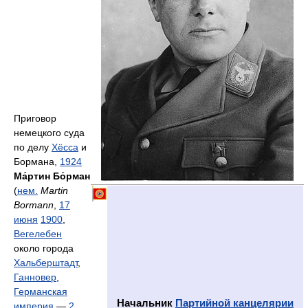
Приговор
немецкого суда
по делу
Хёсса
и
Бормана,
1924
Ма́ртин Бо́рман
(
нем.
Martin
Bormann
,
17
июня
1900
,
Вегелебен
около города
Хальберштадт
,
Ганновер
,
Германская
Начальник
Партийной канцелярии
империя
—
2