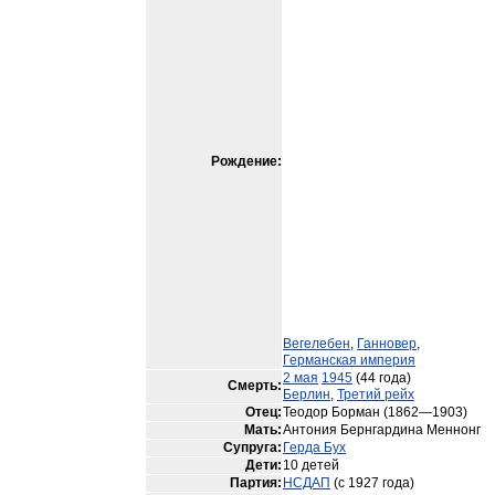
Рождение:
Вегелебен
,
Ганновер
,
Германская империя
2 мая
1945
(44 года)
Смерть:
Берлин
,
Третий рейх
Отец:
Теодор Борман (1862—1903)
Мать:
Антония Бернгардина Меннонг
Супруга:
Герда Бух
Дети:
10 детей
Партия:
НСДАП
(с 1927 года)