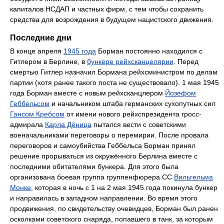
капиталов НСДАП и частных фирм, с тем чтобы сохранить
средства для возрождения в будущем нацистского движения.
Последние дни
В конце апреля
1945 года
Борман постоянно находился с
Гитлером в Берлине, в
бункере рейхсканцелярии
. Перед
смертью Гитлер назначил Бормана рейхсминистром по делам
партии (хотя ранее такого поста не существовало). 1 мая 1945
года Борман вместе с новым рейхсканцлером
Йозефом
Геббельсом
и начальником штаба германских сухопутных сил
Гансом Кребсом
от имени нового рейхспрезидента гросс-
адмирала
Карла Дёница
пытался вести с советскими
военачальниками переговоры о перемирии. После провала
переговоров и самоубийства Геббельса Борман принял
решение прорываться из окружённого Берлина вместе с
последними обитателями бункера. Для этого была
организована боевая группа группенфюрера СС
Вильгельма
Монке
, которая в ночь с 1 на 2 мая 1945 года покинула бункер
и направилась в западном направлении. Во время этого
продвижения, по свидетельству очевидцев, Борман был ранен
осколками советского снаряда, попавшего в танк, за которым