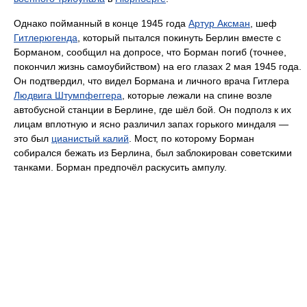
Однако пойманный в конце 1945 года
Артур Аксман
, шеф
Гитлерюгенда
, который пытался покинуть Берлин вместе с
Борманом, сообщил на допросе, что Борман погиб (точнее,
покончил жизнь самоубийством) на его глазах 2 мая 1945 года.
Он подтвердил, что видел Бормана и личного врача Гитлера
Людвига Штумпфеггера
, которые лежали на спине возле
автобусной станции в Берлине, где шёл бой. Он подполз к их
лицам вплотную и ясно различил запах горького миндаля —
это был
цианистый калий
. Мост, по которому Борман
собирался бежать из Берлина, был заблокирован советскими
танками. Борман предпочёл раскусить ампулу.