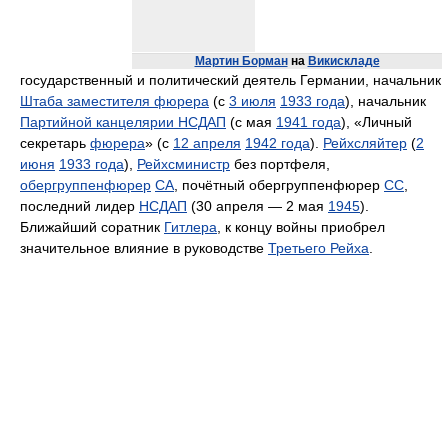
Мартин Борман
на
Викискладе
государственный и политический деятель Германии, начальник
Штаба заместителя фюрера
(с
3 июля
1933 года
), начальник
Партийной канцелярии НСДАП
(с мая
1941 года
), «Личный
секретарь
фюрера
» (с
12 апреля
1942 года
).
Рейхсляйтер
(
2
июня
1933 года
),
Рейхсминистр
без портфеля,
обергруппенфюрер
СА
, почётный обергруппенфюрер
СС
,
последний лидер
НСДАП
(30 апреля — 2 мая
1945
).
Ближайший соратник
Гитлера
, к концу войны приобрел
значительное влияние в руководстве
Третьего Рейха
.