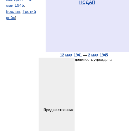
НСДАП
мая
1945
,
Берлин
,
Третий
рейх
) —
12 мая
1941
—
2 мая
1945
должность учреждена
Предшественник: