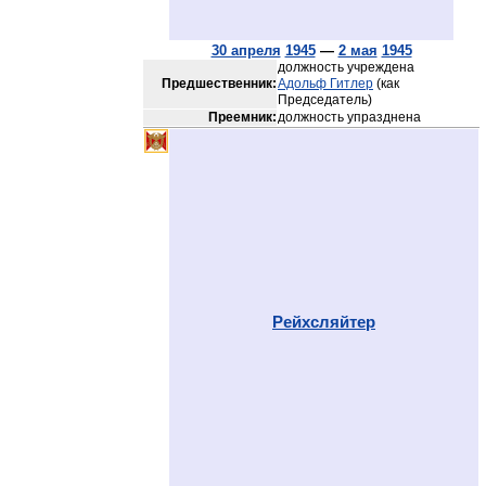
30 апреля
1945
—
2 мая
1945
должность учреждена
Предшественник:
Адольф Гитлер
(как
Председатель)
Преемник:
должность упразднена
Рейхсляйтер