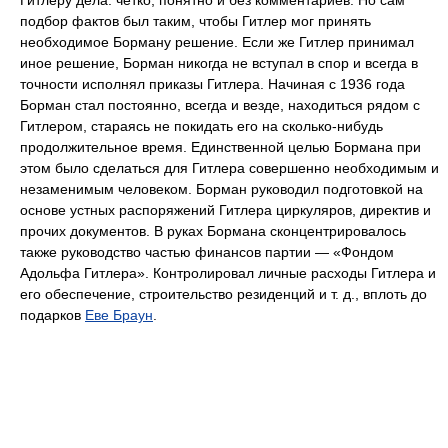
Гитлеру дела: чётко, понятно и без комментариев. Но сам
подбор фактов был таким, чтобы Гитлер мог принять
необходимое Борману решение. Если же Гитлер принимал
иное решение, Борман никогда не вступал в спор и всегда в
точности исполнял приказы Гитлера. Начиная с 1936 года
Борман стал постоянно, всегда и везде, находиться рядом с
Гитлером, стараясь не покидать его на сколько-нибудь
продолжительное время. Единственной целью Бормана при
этом было сделаться для Гитлера совершенно необходимым и
незаменимым человеком. Борман руководил подготовкой на
основе устных распоряжений Гитлера циркуляров, директив и
прочих документов. В руках Бормана сконцентрировалось
также руководство частью финансов партии — «Фондом
Адольфа Гитлера». Контролировал личные расходы Гитлера и
его обеспечение, строительство резиденций и т. д., вплоть до
подарков
Еве Браун
.