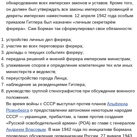
обнародовании всех имперских законов и уставов. Кроме того,
он должен был утверждать все законы имперских провинций и
декреты имперских наместников. 12 апреля 1942 года особым
приказом Гитлера был назначен «личным секретарём
фюрера». Сам Борман так сформулировал свои обязанности:
устройство личных дел фюрера;
участие во всех переговорах фюрера;
доклады о текущих событиях фюреру;
передача решений и мнений фюрера имперским министрам;
улаживание споров и определение компетенции тех или иных
министерств и ведомств;
переустройство города Линца;
наблюдение за резиденциями Гитлера;
руководство группой стенографистов при обсуждении военного
положения.
Во время войны с СССР выступал против планов
Альфреда
Розенберга
о предоставлении автономии некоторым народам
СССР — украинцам, прибалтам, а также против создания
«Русской освободительной армии» (РОА) во главе с генералом
Андреем Власовым
. В мае 1942 года по инициативе Бормана
проведено обсуждение германизации России. 27 января 1943