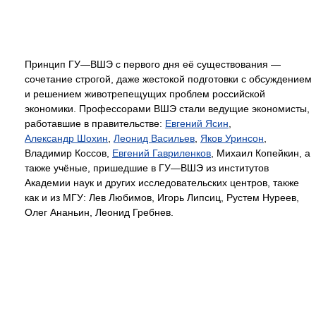
Принцип ГУ—ВШЭ с первого дня её существования —
сочетание строгой, даже жестокой подготовки с обсуждением
и решением животрепещущих проблем российской
экономики. Профессорами ВШЭ стали ведущие экономисты,
работавшие в правительстве:
Евгений Ясин
,
Александр Шохин
,
Леонид Васильев
,
Яков Уринсон
,
Владимир Коссов,
Евгений Гавриленков
, Михаил Копейкин, а
также учёные, пришедшие в ГУ—ВШЭ из институтов
Академии наук и других исследовательских центров, также
как и из МГУ: Лев Любимов, Игорь Липсиц, Рустем Нуреев,
Олег Ананьин, Леонид Гребнев.