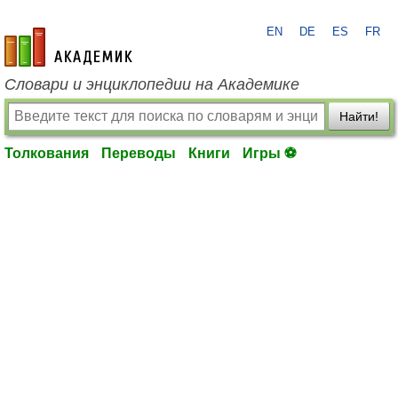
EN
DE
ES
FR
academic.ru
Словари и энциклопедии на Академике
Найти!
Толкования
Переводы
Книги
Игры ⚽