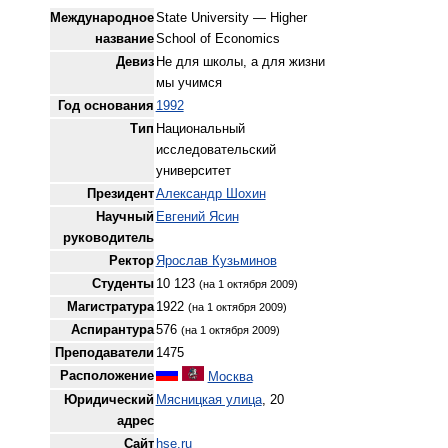
Международное
State University — Higher
название
School of Economics
Девиз
Не для школы, а для жизни
мы учимся
Год основания
1992
Тип
Национальный
исследовательский
университет
Президент
Александр Шохин
Научный
Евгений Ясин
руководитель
Ректор
Ярослав Кузьминов
Студенты
10 123
(на 1 октября 2009)
Магистратура
1922
(на 1 октября 2009)
Аспирантура
576
(на 1 октября 2009)
Преподаватели
1475
Расположение
Москва
Юридический
Мясницкая улица
, 20
адрес
Сайт
hse.ru