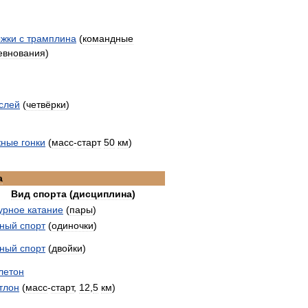
жки
с
трамплина
(
командные
евнования
)
слей
(
четвёрки
)
ные
гонки
(
масс
-
старт
50
км
)
а
Вид
спорта
(
дисциплина
)
урное
катание
(
пары
)
ный
спорт
(
одиночки
)
ный
спорт
(
двойки
)
летон
тлон
(
масс
-
старт
,
12
,
5
км
)