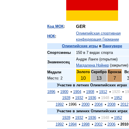
GER
Код
МОК
:
Олимпийская
спортивная
НОК
:
конфедерация
Германии
Олимпийские
игры
в
Ванкувере
Спортсмены
150
в
7
видах
спорта
Андре
Ланге
(
открытие
)
Знаменосец
Магдалена
Нойнер
(
закрытие
)
Золото
Серебро
Бронза
Вс
Медали
10
13
7
Место:
2
Участие
в
летних
Олимпийских
играх
1896
•
1900
•
1904
•
1908
•
1912
•
1920
•
19
1928
•
1932
•
1936
•
1948
•
1952
1992
•
1996
•
2000
•
2004
•
2008
•
2012
Участие
в
зимних
Олимпийских
играх
1928
•
1932
•
1936
•
1948
•
1952
1992
•
1994
•
1998
•
2002
•
2006
•
2010