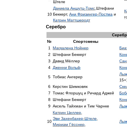
Штеле
Даниела
Аншутц
-
Томс
,
Штефани
К
10
Беккерт
,
Ани
Фризингер
-
Постма
и
г
Катрин
Маттшеродт
Серебро
Сереб
№
Спортсмены
1
Магдалена
Нойнер
Биа
2
Штефани
Беккерт
Кон
3
Давид
Мёллер
Сан
4
Дженни
Вольф
Кон
Лыж
5
Тобиас
Ангерер
15
+
6
Керстин
Шимковяк
Ске
7
Томас
Флоршуц
и
Ричард
Аджей
Боб
8
Штефани
Беккерт
Кон
9
Аксель
Тайхман
и
Тим
Чарнке
Лыж
Катрин
Целлер
,
Эви
Захенбахер
-
Штеле
,
10
Лыж
Мириам
Гёсснер
,