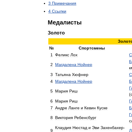
3
Примечания
4
Ссылки
Медалисты
Золото
Золот
№
Спортсмены
1
Феликс
Лох
С
Б
2
Магдалена
Нойнер
к
3
Татьяна
Хюфнер
С
4
Магдалена
Нойнер
Б
Г
5
Мария
Риш
(
6
Мария
Риш
Г
7
Андре
Ланге
и
Кевин
Куске
Б
Г
8
Виктория
Ребенсбург
с
Клаудия
Нюстад
и
Эви
Захенбахер
-
9
Л