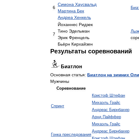
Симона
Хаусвальд
6
Биа
Мартина
Бек
Андреа
Хенкель
Йоханнес
Ридзек
Тино
Эдельман
Лыж
7
Эрик
Френцель
сор
Бьёрн
Кирхайзен
Результаты
соревнований
Биатлон
Основная
статья:
Биатлон
на
зимних
Оли
Мужчины
Соревнование
Кристоф
Штефан
Михаэль
Грайс
Спринт
Андреас
Бирнбахер
Арнд
Пайффер
Михаэль
Грайс
Андреас
Бирнбахер
Гонка
преследования
Кристоф
Штефан