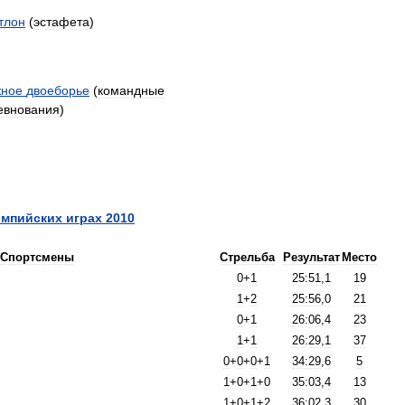
тлон
(
эстафета
)
ное
двоеборье
(
командные
евнования
)
мпийских
играх
2010
Спортсмены
Стрельба
Результат
Место
0
+
1
25:51
,
1
19
1
+
2
25:56
,
0
21
0
+
1
26:06
,
4
23
1
+
1
26:29
,
1
37
0
+
0
+
0
+
1
34:29
,
6
5
1
+
0
+
1
+
0
35:03
,
4
13
1
+
0
+
1
+
2
36:02
,
3
30