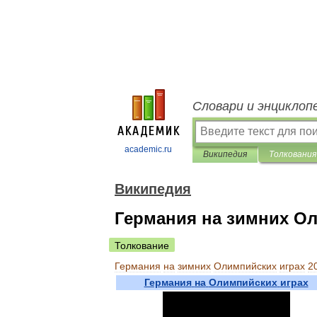
Словари и энциклоп
academic.ru
Википедия
Толкования
Википедия
Германия на зимних Ол
Толкование
Германия
на
зимних
Олимпийских
играх
2
Германия
на
Олимпийских
играх