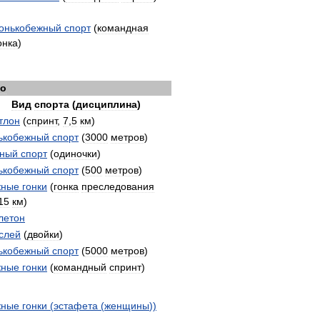
онькобежный
спорт
(
командная
онка
)
ро
Вид
спорта
(
дисциплина
)
тлон
(
спринт
,
7
,
5
км
)
ькобежный
спорт
(
3000
метров
)
ный
спорт
(
одиночки
)
ькобежный
спорт
(
500
метров
)
ные
гонки
(
гонка
преследования
15
км
)
летон
слей
(
двойки
)
ькобежный
спорт
(
5000
метров
)
ные
гонки
(
командный
спринт
)
ные
гонки
(
эстафета
(
женщины
))