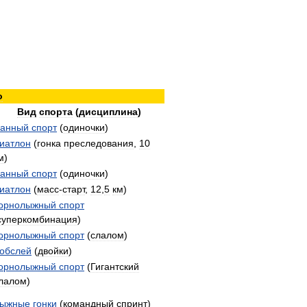
о
Вид
спорта
(
дисциплина
)
анный
спорт
(
одиночки
)
иатлон
(
гонка
преследования
,
10
м
)
анный
спорт
(
одиночки
)
иатлон
(
масс
-
старт
,
12
,
5
км
)
орнолыжный
спорт
суперкомбинация
)
орнолыжный
спорт
(
слалом
)
обслей
(
двойки
)
орнолыжный
спорт
(
Гигантский
лалом
)
ыжные
гонки
(
командный
спринт
)