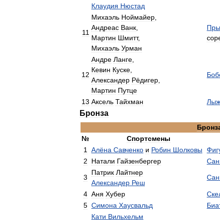
Клаудия
Нюстад
Михаэль
Ноймайер
,
Андреас
Ванк
,
Пры
11
Мартин
Шмитт
,
сор
Михаэль
Урман
Андре
Ланге
,
Кевин
Куске
,
12
Боб
Александер
Рёдигер
,
Мартин
Путце
13
Аксель
Тайхман
Лыж
Бронза
Бронз
№
Спортсмены
1
Алёна
Савченко
и
Робин
Шолковы
Фиг
2
Натали
Гайзенбергер
Сан
Патрик
Лайтнер
3
Сан
Александер
Реш
4
Аня
Хубер
Ске
5
Симона
Хаусвальд
Биа
Кати
Вильхельм