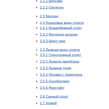
2
.
2
.
1
Бобслей
2
.
2
.
2
Скелетон
2
.
3
Кёрлинг
2
.
4
Коньковые
виды
спорта
2
.
4
.
1
Конькобежный
спорт
2
.
4
.
2
Фигурное
катание
2
.
4
.
3
Шорт
-
трек
2
.
5
Лыжные
виды
спорта
2
.
5
.
1
Горнолыжный
спорт
2
.
5
.
2
Лыжное
двоеборье
2
.
5
.
3
Лыжные
гонки
2
.
5
.
4
Прыжки
с
трамплина
2
.
5
.
5
Сноубординг
2
.
5
.
6
Фристайл
2
.
6
Санный
спорт
2
.
7
Хоккей