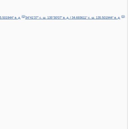
(G)
(G)
5.501944° в. д.
34°41′37″ с. ш.
135°30′07″ в. д.
/
34.693611° с. ш.
135.501944° в. д.