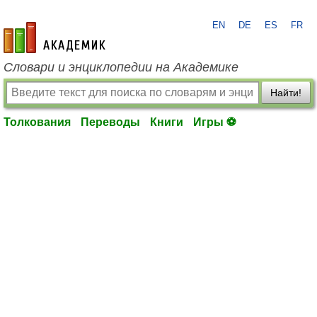
EN
DE
ES
FR
academic.ru
Словари и энциклопедии на Академике
Найти!
Толкования
Переводы
Книги
Игры ⚽