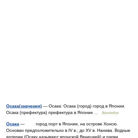
Осака(значения)
— Осака: Осака (город) город в Японии.
Осака (префектура) префектура в Японии …
Википедия
Осака
— город порт в Японии, на острове Хонсю.
Основан предположительно в IV в.; до XV в. Нанива. Водные
артерии (Осаку называют японской Венецией) и парки