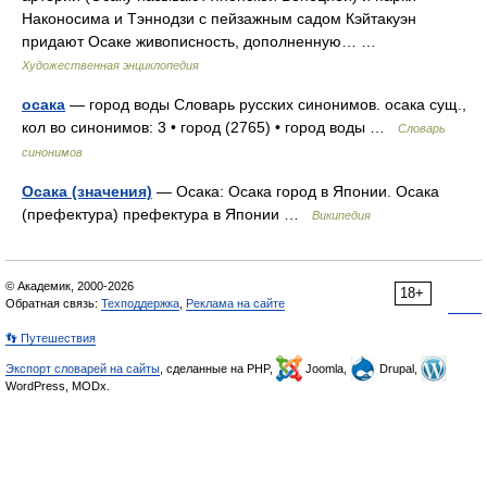
Наконосима и Тэннодзи с пейзажным садом Кэйтакуэн
придают Осаке живописность, дополненную… …
Художественная энциклопедия
осака
— город воды Словарь русских синонимов. осака сущ.,
кол во синонимов: 3 • город (2765) • город воды …
Словарь
синонимов
Осака (значения)
— Осака: Осака город в Японии. Осака
(префектура) префектура в Японии …
Википедия
© Академик, 2000-2026
18+
Обратная связь:
Техподдержка
,
Реклама на сайте
👣 Путешествия
Экспорт словарей на сайты
, сделанные на PHP,
Joomla,
Drupal,
WordPress, MODx.