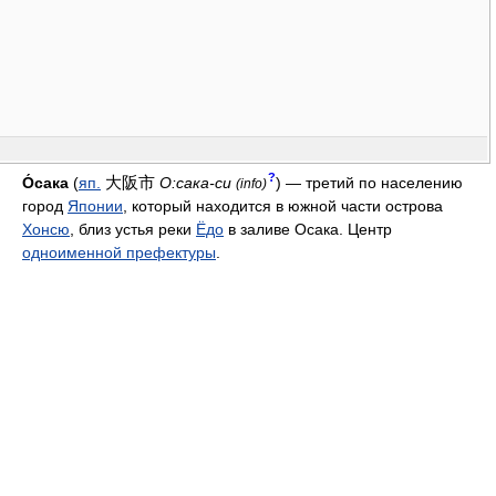
?
大阪市
О́сака
(
яп.
О:сака-си
) — третий по населению
(info)
город
Японии
, который находится в южной части острова
Хонсю
, близ устья реки
Ёдо
в заливе Осака. Центр
одноименной префектуры
.