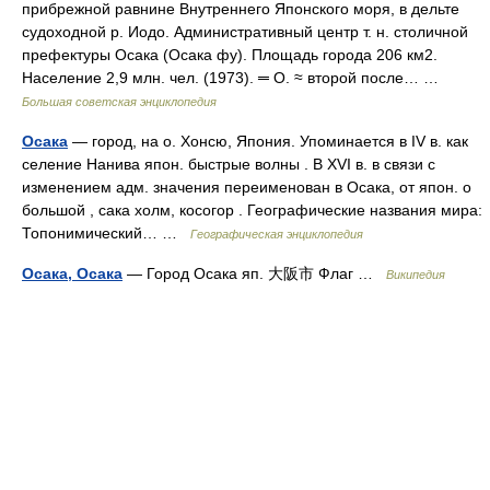
прибрежной равнине Внутреннего Японского моря, в дельте
судоходной р. Иодо. Административный центр т. н. столичной
префектуры Осака (Осака фу). Площадь города 206 км2.
Население 2,9 млн. чел. (1973). ═ О. ≈ второй после… …
Большая советская энциклопедия
Осака
— город, на о. Хонсю, Япония. Упоминается в IV в. как
селение Нанива япон. быстрые волны . В XVI в. в связи с
изменением адм. значения переименован в Осака, от япон. о
большой , сака холм, косогор . Географические названия мира:
Топонимический… …
Географическая энциклопедия
Осака, Осака
— Город Осака яп. 大阪市 Флаг …
Википедия