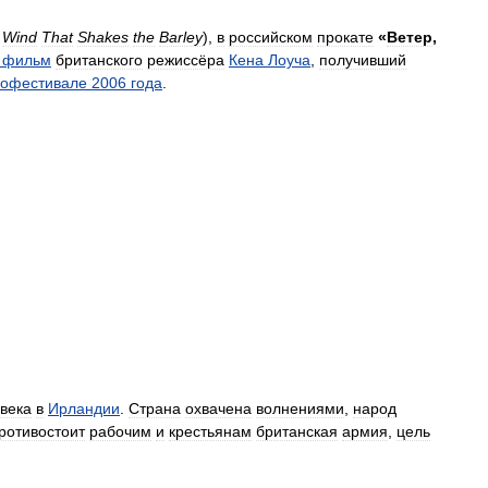
Wind
That
Shakes
the
Barley
),
в
российском
прокате
«
Ветер
,
фильм
британского
режиссёра
Кена
Лоуча
,
получивший
нофестивале
2006
года
.
века
в
Ирландии
.
Страна
охвачена
волнениями
,
народ
ротивостоит
рабочим
и
крестьянам
британская
армия
,
цель