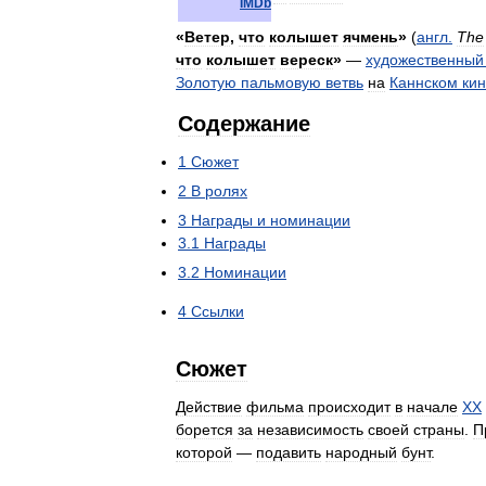
IMDb
«
Ветер
,
что
колышет
ячмень
»
(
англ
.
The
что
колышет
вереск
»
—
художественный
Золотую
пальмовую
ветвь
на
Каннском
ки
Содержание
1
Сюжет
2
В
ролях
3
Награды
и
номинации
3
.
1
Награды
3
.
2
Номинации
4
Ссылки
Сюжет
Действие
фильма
происходит
в
начале
XX
борется
за
независимость
своей
страны
.
П
которой
—
подавить
народный
бунт
.