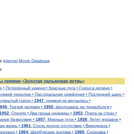
е
Internet
Movie
Database
е
ты
премии
«
Золотая
пальмовая
ветвь
»
я
•
Потерянный
уикенд
•
Красные
луга
•
Город
в
долине
•
еликий
перелом
•
Пасторальная
симфония
•
Последний
шанс
•
открытый
город
•
1947
:
премия
не
вручалась
•
949
:
Третий
человек
•
1950
:
фестиваль
не
проводился
•
1952
:
Отелло
•
Два
гроша
надежды
•
1953
:
Плата
за
страх
•
мире
безмолвия
•
1957
:
Мирные
пути
•
1958
:
Летят
журавли
•
ая
жизнь
•
1961
:
Столь
долгое
отсутствие
•
Виридиана
•
Леопард
•
1964
:
Шербурские
зонтики
•
1965
:
Сноровка
•