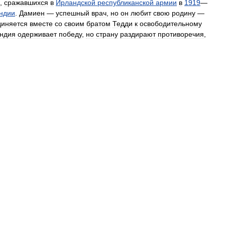
,
сражавшихся
в
Ирландской
республиканской
армии
в
1919
—
ндии
.
Дамиен
—
успешный
врач
,
но
он
любит
свою
родину
—
диняется
вместе
со
своим
братом
Тедди
к
освободительному
ндия
одерживает
победу
,
но
страну
раздирают
противоречия
,