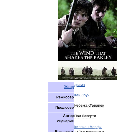
драма
Жанр
Кен
Лоуч
Режиссёр
Ребекка
О
'
Брайен
Продюсер
Автор
Пол
Лаверти
сценария
Киллиан
Мерфи
В
главных