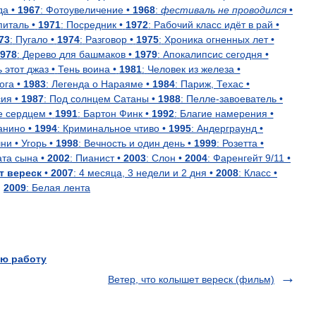
да
•
1967
:
Фотоувеличение
•
1968
:
фестиваль
не
проводился
•
питаль
•
1971
:
Посредник
•
1972
:
Рабочий
класс
идёт
в
рай
•
73
:
Пугало
•
1974
:
Разговор
•
1975
:
Хроника
огненных
лет
•
978
:
Дерево
для
башмаков
•
1979
:
Апокалипсис
сегодня
•
ь
этот
джаз
•
Тень
воина
•
1981
:
Человек
из
железа
•
ога
•
1983
:
Легенда
о
Нараяме
•
1984
:
Париж
,
Техас
•
сия
•
1987
:
Под
солнцем
Сатаны
•
1988
:
Пелле
-
завоеватель
•
е
сердцем
•
1991
:
Бартон
Финк
•
1992
:
Благие
намерения
•
анино
•
1994
:
Криминальное
чтиво
•
1995
:
Андерграунд
•
шни
•
Угорь
•
1998
:
Вечность
и
один
день
•
1999
:
Розетта
•
ата
сына
•
2002
:
Пианист
•
2003
:
Слон
•
2004
:
Фаренгейт
9
/
11
•
т
вереск
•
2007
:
4
месяца
,
3
недели
и
2
дня
•
2008
:
Класс
•
2009
:
Белая
лента
ю работу
Ветер, что колышет вереск (фильм)