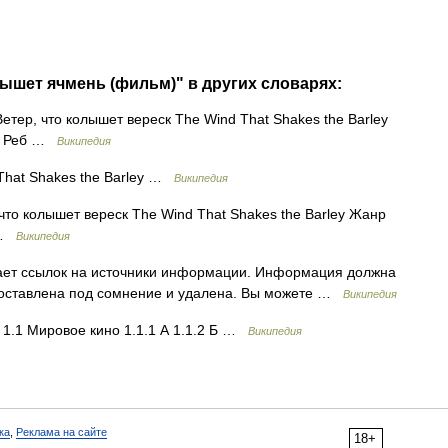
лышет ячмень (фильм)" в других словарях:
етер, что колышет вереск The Wind That Shakes the Barley
ер Реб …
Википедия
hat Shakes the Barley …
Википедия
что колышет вереск The Wind That Shakes the Barley Жанр
б …
Википедия
тает ссылок на источники информации. Информация должна
поставлена под сомнение и удалена. Вы можете …
Википедия
.1 Мировое кино 1.1.1 А 1.1.2 Б …
Википедия
ка
,
Реклама на сайте
18+