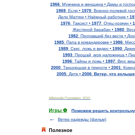
1966
:
Мужчина
и
женщина
•
Дамы
и
госпо
1969
:
Если
•
1970
:
Военно
-
полевой
гос
Дело
Маттеи
•
Наёмный
работник
•
19
1976
:
Таксист
•
1977
:
Отец
-
хозяин
•
1
Жестяной
барабан
•
1980
:
Вес
1982
:
Пропавший
без
вести
•
Дор
1985
:
Папа
в
командировке
•
1986
:
Мис
1989
:
Секс
,
ложь
и
видео
•
1990
:
Дики
1993
:
Прощай
,
моя
наложница
•
Пи
1996
:
Тайны
и
ложь
•
1997
:
Вкус
ви
2000
:
Танцующая
в
темноте
•
2001
:
Комн
2005
:
Дитя
•
2006
:
Ветер
,
что
колыше
Wikimedia
Foundation
.
2010
.
Игры ⚽
Поможем решить контрольну
Ветер надежды (фильм)
Полезное