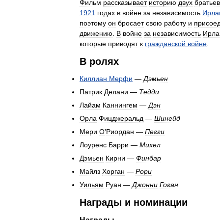
Фильм
рассказывает
историю
двух
братьев
1921
годах
в
войне
за
независимость
Ирла
поэтому
он
бросает
свою
работу
и
присое
движению
.
В
войне
за
независимость
Ирла
которые
приводят
к
гражданской
войне
.
В
ролях
Киллиан
Мерфи
—
Дэмьен
Патрик
Делани
—
Тедди
Лайам
Каннингем
—
Дэн
Орла
Фицджеральд
—
Шинейд
Мери
О
'
Риордан
—
Пегги
Лоуренс
Барри
—
Михел
Дэмьен
Кирни
—
Финбар
Майлз
Хорган
—
Рори
Уильям
Руан
—
Джонни
Гоган
Награды
и
номинации