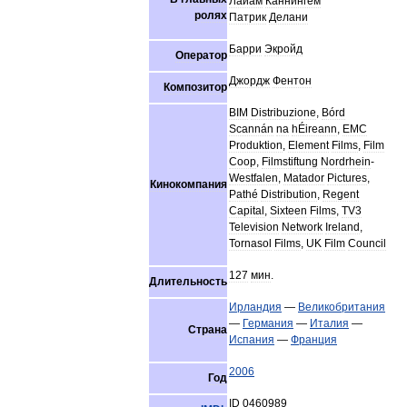
Лайам
Каннингем
ролях
Патрик
Делани
Барри
Экройд
Оператор
Джордж
Фентон
Композитор
BIM
Distribuzione
,
Bórd
Scannán
na
hÉireann
,
EMC
Produktion
,
Element
Films
,
Film
Coop
,
Filmstiftung
Nordrhein
-
Westfalen
,
Matador
Pictures
,
Кинокомпания
Pathé
Distribution
,
Regent
Capital
,
Sixteen
Films
,
TV3
Television
Network
Ireland
,
Tornasol
Films
,
UK
Film
Council
127
мин
.
Длительность
Ирландия
—
Великобритания
—
Германия
—
Италия
—
Страна
Испания
—
Франция
2006
Год
ID
0460989