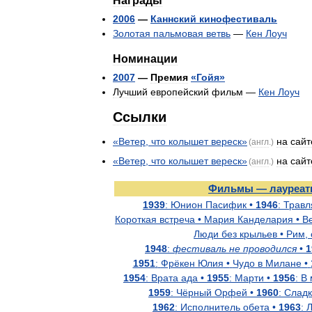
Награды
2006
—
Каннский
кинофестиваль
Золотая
пальмовая
ветвь
—
Кен
Лоуч
Номинации
2007
—
Премия
«
Гойя
»
Лучший
европейский
фильм
—
Кен
Лоуч
Ссылки
«
Ветер
,
что
колышет
вереск
»
на
сайт
(
англ
.)
«
Ветер
,
что
колышет
вереск
»
на
сайт
(
англ
.)
Фильмы
—
лауреа
1939
:
Юнион
Пасифик
•
1946
:
Травл
Короткая
встреча
•
Мария
Канделария
•
В
Люди
без
крыльев
•
Рим
,
1948
:
фестиваль
не
проводился
•
1
1951
:
Фрёкен
Юлия
•
Чудо
в
Милане
•
1954
:
Врата
ада
•
1955
:
Марти
•
1956
:
В
1959
:
Чёрный
Орфей
•
1960
:
Сладк
1962
:
Исполнитель
обета
•
1963
: