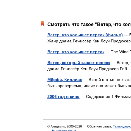
Смотреть что такое "Ветер, что ко
Ветер, что колышет вереск (фильм)
— В
Жанр драма Режиссёр Кен Лоуч Продюс
Ветер, что колышет вереск
— The Wind T
Ветер, который качает вереск
— Ветер, 
драма Режиссёр Кен Лоуч Продюсер Ре
Мёрфи, Киллиан
— В этой статье не хва
быть проверяема, иначе она может быть 
2006 год в кино
— Содержание 1 Фильмы 1
© Академик, 2000-2026
Обратная связь:
Техподдерж