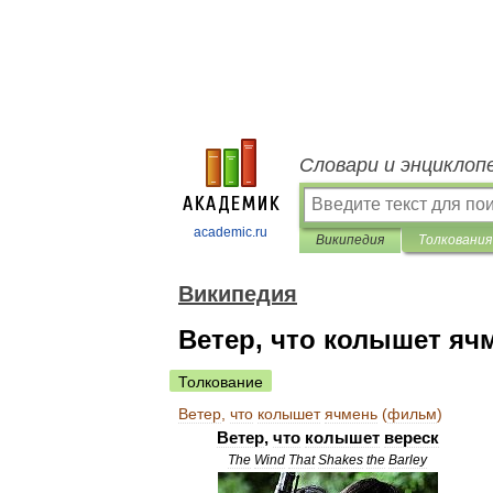
Словари и энциклоп
academic.ru
Википедия
Толкования
Википедия
Ветер, что колышет яч
Толкование
Ветер
,
что
колышет
ячмень
(
фильм
)
Ветер
,
что
колышет
вереск
The
Wind
That
Shakes
the
Barley