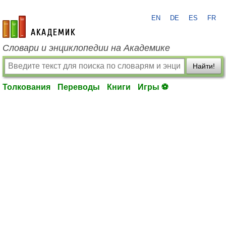
EN
DE
ES
FR
academic.ru
Словари и энциклопедии на Академике
Найти!
Толкования
Переводы
Книги
Игры ⚽