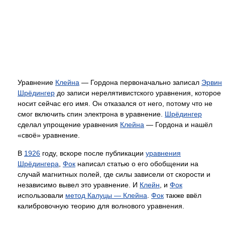
Уравнение
Клейна
— Гордона первоначально записал
Эрвин
Шрёдингер
до записи нерелятивистского уравнения, которое
носит сейчас его имя. Он отказался от него, потому что не
смог включить спин электрона в уравнение.
Шрёдингер
сделал упрощение уравнения
Клейна
— Гордона и нашёл
«своё» уравнение.
В
1926
году, вскоре после публикации
уравнения
Шрёдингера
,
Фок
написал статью о его обобщении на
случай магнитных полей, где силы зависели от скорости и
независимо вывел это уравнение. И
Клейн
, и
Фок
использовали
метод Калуцы — Клейна
.
Фок
также ввёл
калибровочную теорию для волнового уравнения.