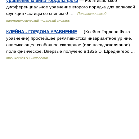
уравнение клейна-гордона-фока
— Релятивистское
дифференциальное уравнение второго порядка для волновой
функции частицы со спином 0 …
Политехнический
терминологический толковый словарь
КЛЕЙНА - ГОРДОНА УРАВНЕНИЕ
— (Клейна Гордона Фока
уравнение) простейшее релятивистски инвариантное ур ние,
описывающее свободное скалярное (или псевдоскалярное)
поле физическое. Впервые получено в 1926 Э. Шрёдингеро …
Физическая энциклопедия