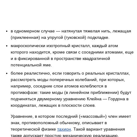
в одномерном случае — натянутая тяжелая нить, лежащая
(приклеенная) на упругой (гуковской) подкладке.
макроскопически изотропный кристалл, каждый атом
которого находится, кроме связи с соседними атомами, еще
и в фиксированной в пространстве квадратичной
потенциальной яме.
более реалистично, если говорить о реальных кристаллах,
рассмотреть моды поперечных колебаний, при которых,
например, соседние слои атомов колеблются в
противофазе: такие моды (в линейном приближении) будут
подчиняться двумерному уравнению Клейна — Гордона в
координатах, лежащих в плоскости слоев.
Уравнение, в котором последний («массовый») член имеет
знак, противоположный обычному, описывает в
теоретической физике
тахион
. Такой вариант уравнения
также допускает простую механическую реализацию.