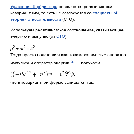
Уравнение Шрёдингера
не является релятивистски
ковариантным, то есть не согласуется со
специальной
теорией относительности
(СТО).
Используем релятивистское соотношение, связывающее
энергию и импульс (из
СТО
):
2
2
2
p
+
m
=
E
.
Тогда просто подставляя квантовомеханическиe оператор
[2]
импульса и оператор энергии
— получаем:
что в ковариантной форме запишется так: