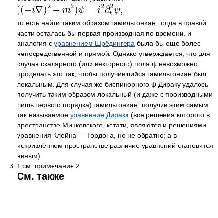
то есть найти таким образом гамильтониан, тогда в правой
части осталась бы первая производная по времени, и
аналогия с
уравнением Шрёдингера
была бы еще более
непосредственной и прямой. Однако утверждается, что для
случая скалярного (или векторного) поля
ψ
невозможно
проделать это так, чтобы получившийся гамильтониан был
локальным. Для случая же биспинорного
ψ
Дираку удалось
получить таким образом локальный (и даже с производными
лишь первого порядка) гамильтониан, получив этим самым
так называемое
уравнение Дирака
(все решения которого в
пространстве Минковского, кстати, являются и решениями
уравнения Клейна — Гордона, но не обратно; а в
искривлённом пространстве различие уравнений становится
явным).
↑
см. примечание 2.
См. также