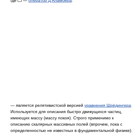
где
—
оператор Д’Аламбера
.
— является релятивистской версией
уравнения Шрёдингера
.
Используется для описания быстро движущихся частиц,
имеющих массу (массу покоя). Строго применимо к
описанию скалярных массивных полей (впрочем, пока с
определенностью не известных в фундаментальной физике).