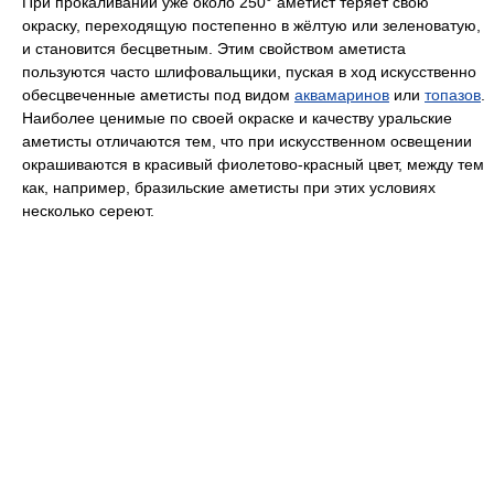
При прокаливании уже около 250° аметист теряет свою
окраску, переходящую постепенно в жёлтую или зеленоватую,
и становится бесцветным. Этим свойством аметиста
пользуются часто шлифовальщики, пуская в ход искусственно
обесцвеченные аметисты под видом
аквамаринов
или
топазов
.
Наиболее ценимые по своей окраске и качеству уральские
аметисты отличаются тем, что при искусственном освещении
окрашиваются в красивый фиолетово-красный цвет, между тем
как, например, бразильские аметисты при этих условиях
несколько сереют.