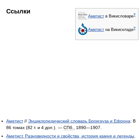
Ссылки
?
Аметист
в Викисловаре
?
Аметист
на Викискладе
Аметист
//
Энциклопедический словарь Брокгауза и Ефрона
: В
86 томах (82 т. и 4 доп.). —
СПб.
, 1890—1907.
Аметист. Разновидности и свойства, история камня и легенды,