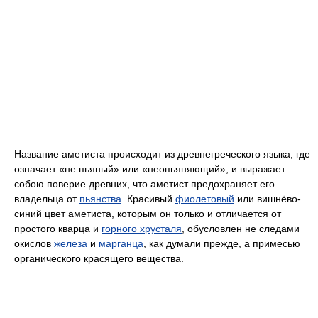
Название аметиста происходит из древнегреческого языка, где
означает «не пьяный» или «неопьяняющий», и выражает
собою поверие древних, что аметист предохраняет его
владельца от
пьянства
. Красивый
фиолетовый
или вишнёво-
синий цвет аметиста, которым он только и отличается от
простого кварца и
горного хрусталя
, обусловлен не следами
окислов
железа
и
марганца
, как думали прежде, а примесью
органического красящего вещества.