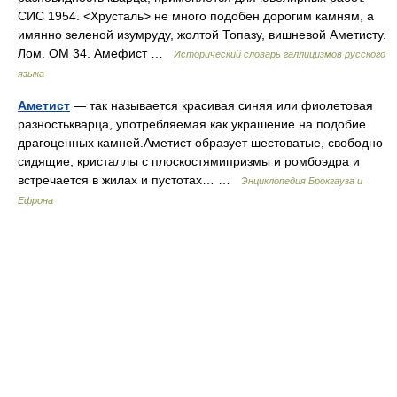
СИС 1954. <Хрусталь> не много подобен дорогим камням, а
имянно зеленой изумруду, жолтой Топазу, вишневой Аметисту.
Лом. ОМ 34. Амефист …
Исторический словарь галлицизмов русского
языка
Аметист
— так называется красивая синяя или фиолетовая
разностькварца, употребляемая как украшение на подобие
драгоценных камней.Аметист образует шестоватые, свободно
сидящие, кристаллы с плоскостямипризмы и ромбоэдра и
встречается в жилах и пустотах… …
Энциклопедия Брокгауза и
Ефрона