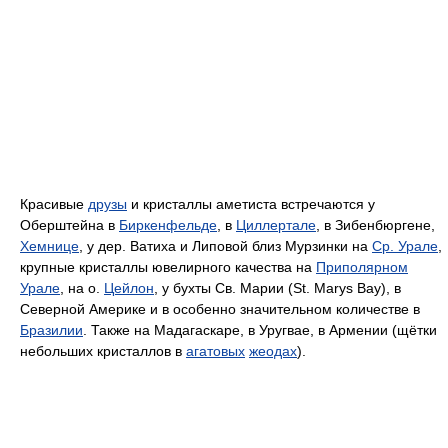
Красивые
друзы
и кристаллы аметиста встречаются у
Оберштейна в
Биркенфельде
, в
Циллертале
, в Зибенбюргене,
Хемнице
, у дер. Ватиха и Липовой близ Мурзинки на
Ср. Урале
,
крупные кристаллы ювелирного качества на
Приполярном
Урале
, на о.
Цейлон
, у бухты Св. Марии (St. Marys Bay), в
Северной Америке и в особенно значительном количестве в
Бразилии
. Также на Мадагаскаре, в Уругвае, в Армении (щётки
небольших кристаллов в
агатовых
жеодах
).