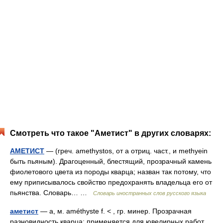
Смотреть что такое "Аметист" в других словарях:
АМЕТИСТ
— (греч. amethystos, от a отриц. част., и methyein
быть пьяным). Драгоценный, блестящий, прозрачный камень
фиолетового цвета из породы кварца; назван так потому, что
ему приписывалось свойство предохранять владельца его от
пьянства. Словарь… …
Словарь иностранных слов русского языка
аметист
— а, м. améthyste f. < , гр. минер. Прозрачная
разновидность кварца; применяется для ювелирных работ.