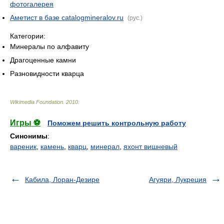
фотогалерея
Аметист в базе catalogmineralov.ru
(рус.)
Категории:
Минералы по алфавиту
Драгоценные камни
Разновидности кварца
Wikimedia Foundation
.
2010
.
Игры ⚽
Поможем решить контрольную работу
Синонимы
:
вареник
,
камень
,
кварц
,
минерал
,
яхонт вишневый
Кабила, Лоран-Дезире
Агуяри, Лукреция