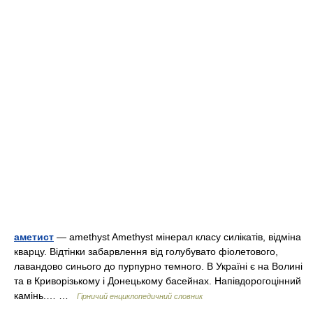
аметист
— amethyst Amethyst мінерал класу силікатів, відміна
кварцу. Відтінки забарвлення від голубувато фіолетового,
лавандово синього до пурпурно темного. В Україні є на Волині
та в Криворізькому і Донецькому басейнах. Напівдорогоцінний
камінь.… …
Гірничий енциклопедичний словник