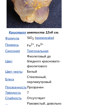
Кристалл
аметиста 12x6 см.
SiO
(
кремнезём
)
Формула
2
2+
3+
Примесь
Fe
, Fe
Сингония
Тригональная
Фиолетовый до
Цвет
бледного красновато-
фиолетового
Цвет черты
Белый
Стеклянный,
Блеск
перламутровый
Прозрачность
Прозрачен
Твёрдость
7
Спайность
Отсутствует
Раковистый; довольно