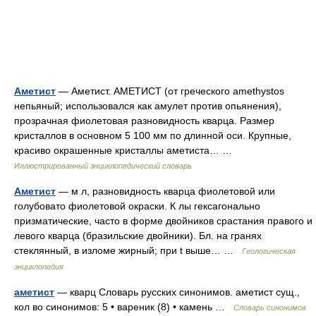
Аметист
— Аметист. АМЕТИСТ (от греческого amеthystos
непьяный; использовался как амулет против опьянения),
прозрачная фиолетовая разновидность кварца. Размер
кристаллов в основном 5 100 мм по длинной оси. Крупные,
красиво окрашенные кристаллы аметиста… …
Иллюстрированный энциклопедический словарь
Аметист
— м л, разновидность кварца фиолетовой или
голубовато фиолетовой окраски. К лы гексагонально
призматические, часто в форме двойников срастания правого и
левого кварца (бразильские двойники). Бл. на гранях
стеклянный, в изломе жирный; при t выше… …
Геологическая
энциклопедия
аметист
— кварц Словарь русских синонимов. аметист сущ.,
кол во синонимов: 5 • вареник (8) • камень …
Словарь синонимов