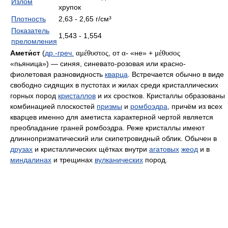
Излом
хрупок
Плотность
2,63 - 2,65 г/см³
Показатель
1,543 - 1,554
преломления
Амети́ст
(
др.-греч.
αμέθυστος
, от
α-
«не» +
μέθυσος
«пьяница») — синяя, синевато-розовая или красно-
фиолетовая разновидность
кварца
. Встречается обычно в виде
свободно сидящих в пустотах и жилах среди кристаллических
горных пород
кристаллов
и их сростков. Кристаллы образованы
комбинацией плоскостей
призмы
и
ромбоэдра
, причём из всех
кварцев именно для аметиста характерной чертой является
преобладание граней ромбоэдра. Реже кристаллы имеют
длиннопризматический или скипетровидный облик. Обычен в
друзах
и кристаллических щётках внутри
агатовых
жеод
и в
миндалинах
и трещинах
вулканических
пород.