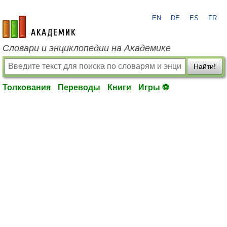
EN
DE
ES
FR
academic.ru
Словари и энциклопедии на Академике
Найти!
Толкования
Переводы
Книги
Игры ⚽