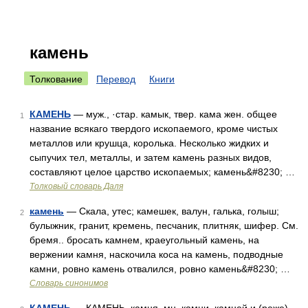
камень
Толкование
Перевод
Книги
КАМЕНЬ
— муж., ·стар. камык, твер. кама жен. общее
1
название всякаго твердого ископаемого, кроме чистых
металлов или крушца, королька. Несколько жидких и
сыпучих тел, металлы, и затем камень разных видов,
составляют целое царство ископаемых; камень&#8230; …
Толковый словарь Даля
камень
— Скала, утес; камешек, валун, галька, голыш;
2
булыжник, гранит, кремень, песчаник, плитняк, шифер. См.
бремя.. бросать камнем, краеугольный камень, на
вержении камня, наскочила коса на камень, подводные
камни, ровно камень отвалился, ровно камень&#8230; …
Словарь синонимов