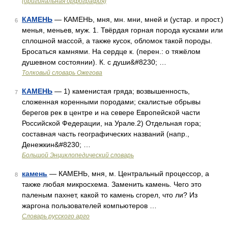
(оригинальная орфография)
КАМЕНЬ
— КАМЕНЬ, мня, мн. мни, мней и (устар. и прост.)
6
менья, меньев, муж. 1. Твёрдая горная порода кусками или
сплошной массой, а также кусок, обломок такой породы.
Бросаться камнями. На сердце к. (перен.: о тяжёлом
душевном состоянии). К. с души&#8230; …
Толковый словарь Ожегова
КАМЕНЬ
— 1) каменистая гряда; возвышенность,
7
сложенная коренными породами; скалистые обрывы
берегов рек в центре и на севере Европейской части
Российской Федерации, на Урале.2) Отдельная гора;
составная часть географических названий (напр.,
Денежкин&#8230; …
Большой Энциклопедический словарь
камень
— КАМЕНЬ, мня, м. Центральный процессор, а
8
также любая микросхема. Заменить камень. Чего это
паленым пахнет, какой то камень сгорел, что ли? Из
жаргона пользователей компьютеров …
Словарь русского арго