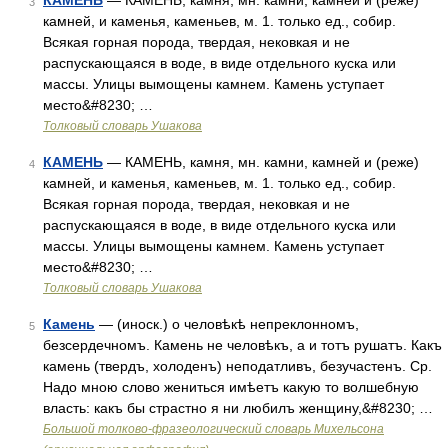
КАМЕНЬ
— КАМЕНЬ, камня, мн. камни, камней и (реже)
3
камней, и каменья, каменьев, м. 1. только ед., собир.
Всякая горная порода, твердая, нековкая и не
распускающаяся в воде, в виде отдельного куска или
массы. Улицы вымощены камнем. Камень уступает
место&#8230; …
Толковый словарь Ушакова
КАМЕНЬ
— КАМЕНЬ, камня, мн. камни, камней и (реже)
4
камней, и каменья, каменьев, м. 1. только ед., собир.
Всякая горная порода, твердая, нековкая и не
распускающаяся в воде, в виде отдельного куска или
массы. Улицы вымощены камнем. Камень уступает
место&#8230; …
Толковый словарь Ушакова
Камень
— (иноск.) о человѣкѣ непреклонномъ,
5
безсердечномъ. Камень не человѣкъ, а и тотъ рушатъ. Какъ
камень (твердъ, холоденъ) неподатливъ, безучастенъ. Ср.
Надо мною слово жениться имѣетъ какую то волшебную
власть: какъ бы страстно я ни любилъ женщину,&#8230; …
Большой толково-фразеологический словарь Михельсона