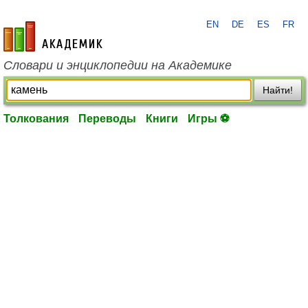
EN
DE
ES
FR
academic.ru
Словари и энциклопедии на Академике
Найти!
Толкования
Переводы
Книги
Игры ⚽