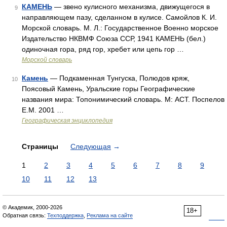
КАМЕНЬ
— звено кулисного механизма, движущегося в
9
направляющем пазу, сделанном в кулисе. Самойлов К. И.
Морской словарь. М. Л.: Государственное Военно морское
Издательство НКВМФ Союза ССР, 1941 КАМЕНЬ (бел.)
одиночная гора, ряд гор, хребет или цепь гор …
Морской словарь
Камень
— Подкаменная Тунгуска, Полюдов кряж,
10
Поясовый Камень, Уральские горы Географические
названия мира: Топонимический словарь. М: АСТ. Поспелов
Е.М. 2001 …
Географическая энциклопедия
Страницы
Следующая
→
1
2
3
4
5
6
7
8
9
10
11
12
13
© Академик, 2000-2026
18+
Обратная связь:
Техподдержка
,
Реклама на сайте