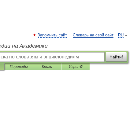
Запомнить сайт
Словарь на свой сайт
RU
едии на Академике
Найти!
Переводы
Книги
Игры ⚽