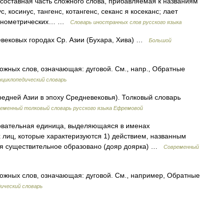
ая составная часть сложного слова, прибавляемая к названиям
 косинус, тангенс, котангенс, секанс я косеканс; лает
игонометрических… …
Словарь иностранных слов русского языка
невековых городах Ср. Азии (Бухара, Хива) …
Большой
 сложных слов, означающая: дуговой. См., напр., Обратные
циклопедический словарь
редней Азии в эпоху Средневековья). Толковый словарь
еменный толковый словарь русского языка Ефремовой
овательная единица, выделяющаяся в именах
 лиц, которые характеризуются 1) действием, названным
имя существительное образовано (дояр доярка) …
Современный
 сложных слов, означающая: дуговой. См., например, Обратные
ический словарь