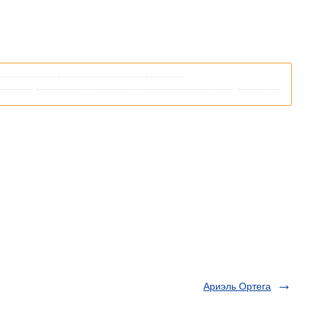
я
со
ссылками
на
соответствующие
статьи
.
кипедии
,
пожалуйста
,
вернитесь
и
уточните
ссылку
так
,
чтобы
она
Ариэль Ортега