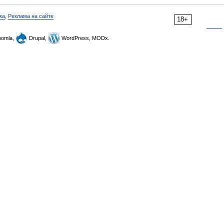
ка
,
Реклама на сайте
18+
omla,
Drupal,
WordPress, MODx.