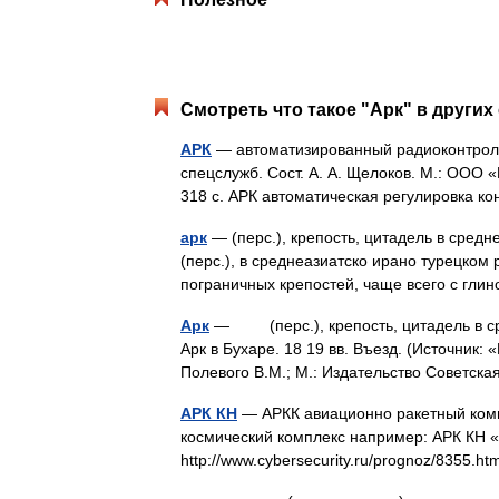
Смотреть что такое "Арк" в других
АРК
— автоматизированный радиоконтроль
спецслужб. Сост. А. А. Щелоков. М.: ООО 
318 с. АРК автоматическая регулировка 
арк
— (перс.), крепость, цитадель в средн
(перс.), в среднеазиатско ирано турецко
пограничных крепостей, чаще всего с г
Арк
— (перс.), крепость, цитадель в сре
Арк в Бухаре. 18 19 вв. Въезд. (Источник
Полевого В.М.; М.: Издательство Советс
АРК КН
— АРКК авиационно ракетный комп
космический комплекс например: АРК КН «
http://www.cybersecurity.ru/prognoz/8355.