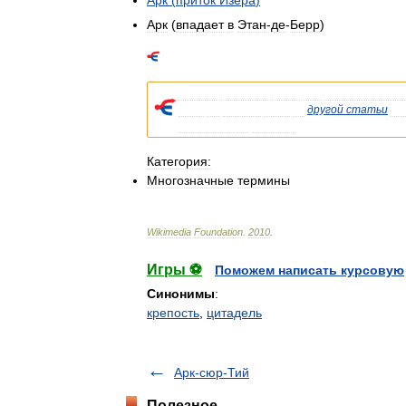
Арк
(
приток
Изера
)
Арк
(
впадает
в
Этан
-
де
-
Берр
)
Список
значений
слова
или
словосочетани
Если
вы
попали
сюда
из
другой
статьи
Ви
указывала
на
статью
.
Категория:
Многозначные
термины
Wikimedia
Foundation
.
2010
.
Игры ⚽
Поможем написать курсовую
Синонимы
:
крепость
,
цитадель
Арк-сюр-Тий
Полезное