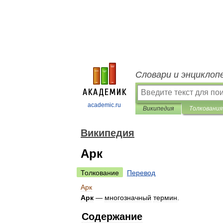
Словари и энциклоп
academic.ru
Википедия
Толкования
Википедия
Арк
Толкование
Перевод
Арк
Арк
—
многозначный
термин
.
Содержание