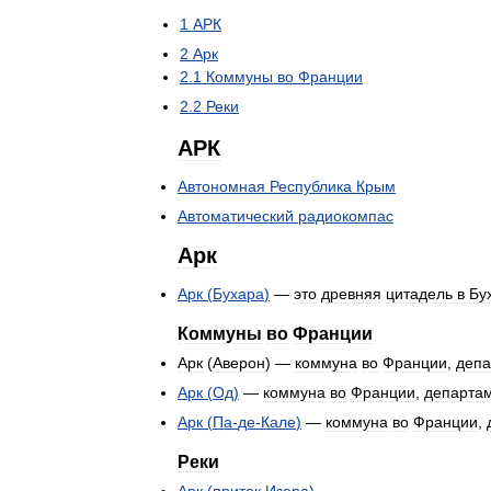
1
АРК
2
Арк
2
.
1
Коммуны
во
Франции
2
.
2
Реки
АРК
Автономная
Республика
Крым
Автоматический
радиокомпас
Арк
Арк
(
Бухара
)
—
это
древняя
цитадель
в
Бу
Коммуны
во
Франции
Арк
(
Аверон
) —
коммуна
во
Франции
,
депа
Арк
(
Од
)
—
коммуна
во
Франции
,
департа
Арк
(
Па
-
де
-
Кале
)
—
коммуна
во
Франции
,
Реки