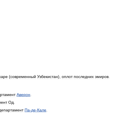
харе
(
современный
Узбекистан
),
оплот
последних
эмиров
.
ртамент
Аверон
.
мент
Од
.
департамент
Па
-
де
-
Кале
.