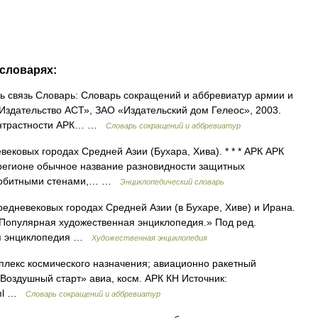
 словарях:
 связь Словарь: Словарь сокращений и аббревиатур армии и
«Издательство АСТ», ЗАО «Издательский дом Гелеос», 2003.
контрастности АРК… …
Словарь сокращений и аббревиатур
евековых городах Средней Азии (Бухара, Хива). * * * АРК АРК
м регионе обычное название разновидности защитных
линобитными стенами,… …
Энциклопедический словарь
дневековых городах Средней Азии (в Бухаре, Хиве) и Ирана.
: «Популярная художественная энциклопедия.» Под ред.
кая энциклопедия …
Художественная энциклопедия
лекс космического назначения; авиационно ракетный
Воздушный старт» авиа, косм. АРК КН Источник:
html …
Словарь сокращений и аббревиатур