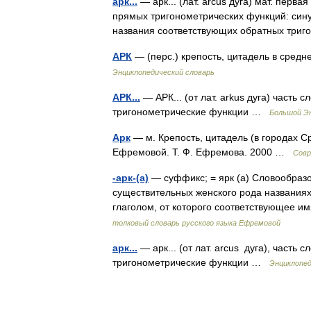
арк...
— арк... (лат. arcus дуга) мат. перв
прямых тригонометрических функций: синус,
названия соответствующих обратных тр
АРК
— (перс.) крепость, цитадель в сред
Энциклопедический словарь
АРК...
— АРК... (от лат. arkus дуга) часть
тригонометрические функции …
Большой Эн
Арк
— м. Крепость, цитадель (в городах С
Ефремовой. Т. Ф. Ефремова. 2000 …
Совр
-арк-(а)
— суффикс; = ярк (а) Словообраз
существительных женского рода названиях
глаголом, от которого соответствующее 
толковый словарь русского языка Ефремовой
арк...
— арк... (от лат. arcus дуга), часть
тригонометрические функции …
Энциклопед