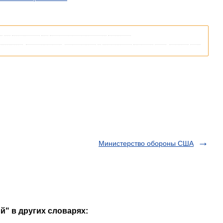
я
со
ссылками
на
соответствующие
статьи
.
кипедии
,
пожалуйста
,
вернитесь
и
уточните
ссылку
так
,
чтобы
она
Министерство обороны США
й" в других словарях: