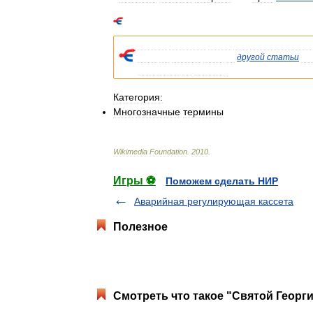
Cписок
значений
слова
или
словосочетани
Если
вы
попали
сюда
из
другой
статьи
Ви
указывала
на
статью
.
Категория:
Многозначные
термины
Wikimedia
Foundation
.
2010
.
Игры ⚽
Поможем сделать НИР
Аварийная регулирующая кассета
Полезное
Смотреть что такое "Святой Георги