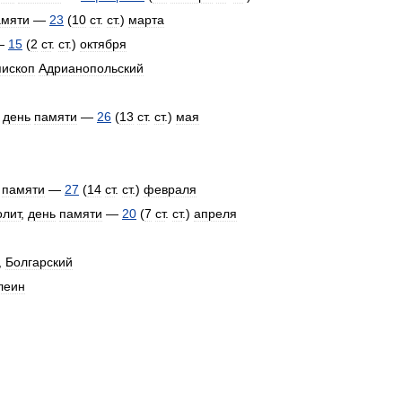
амяти
—
23
(
10
ст
.
ст
.)
марта
—
15
(
2
ст
.
ст
.)
октября
пископ
Адрианопольский
,
день
памяти
—
26
(
13
ст
.
ст
.)
мая
памяти
—
27
(
14
ст
.
ст
.)
февраля
олит
,
день
памяти
—
20
(
7
ст
.
ст
.)
апреля
,
Болгарский
леин