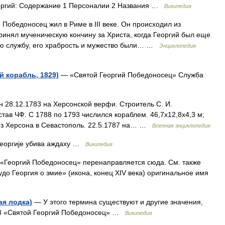
ргий: Содержание 1 Персоналии 2 Названия …
Википедия
Победоносец жил в Риме в III веке. Он происходил из
принял мученическую кончину за Христа, когда Георгий был еще
ую службу, его храбрость и мужество были… …
Энциклопедия
 корабль, 1829)
— «Святой Георгий Победоносец» Служба
28.12.1783 на Херсонской верфи. Строитель С. И.
тав ЧФ. С 1788 по 1793 числился кораблем. 46,7x12,8x4,3 м;
л из Херсона в Севастополь. 22.5.1787 на… …
Военная энциклопедия
еоргије убива аждаху …
Википедия
«Георгий Победоносец» перенаправляется сюда. Cм. также
до Георгия о змие» (икона, конец XIV века) оригинальное имя
ая лодка)
— У этого термина существуют и другие значения,
433 «Святой Георгий Победоносец» …
Википедия