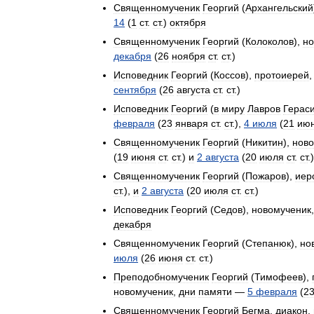
Священномученик
Георгий
(
Архангельский
14
(
1
ст
.
ст
.)
октября
Священномученик
Георгий
(
Колоколов
),
но
декабря
(
26
ноября
ст
.
ст
.)
Исповедник
Георгий
(
Коссов
),
протоиерей
сентября
(
26
августа
ст
.
ст
.)
Исповедник
Георгий
(
в
миру
Лавров
Герас
февраля
(
23
января
ст
.
ст
.),
4
июля
(
21
ию
Священномученик
Георгий
(
Никитин
),
ново
(
19
июня
ст
.
ст
.)
и
2
августа
(
20
июля
ст
.
ст
.)
Священномученик
Георгий
(
Пожаров
),
иер
ст
.),
и
2
августа
(
20
июля
ст
.
ст
.)
Исповедник
Георгий
(
Седов
),
новомученик
декабря
Священномученик
Георгий
(
Степанюк
),
но
июля
(
26
июня
ст
.
ст
.)
Преподобномученик
Георгий
(
Тимофеев
),
новомученик
,
дни
памяти
—
5
февраля
(
2
Священномученик
Георгий
Бегма
,
диакон
,