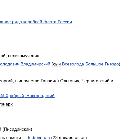
вание
ряда
кораблей
флота
России
той
,
великомученик
олодович
Владимирский
(
сын
Всеволода
Большое
Гнездо
)
еоргий
,
в
иночестве
Гавриил
)
Ольгович
,
Черниговский
и
ий
)
Храбрый
,
Новгородский
триарх
й
(
Писидийский
)
ень
памяти
—
5
февраля
(
23
января
ст
.
ст
.)