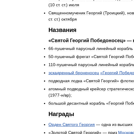
(
10
ст
.
ст
.)
июля
Священномученик
Георгий
(
Троицкий
),
но
ст
.
ст
.)
октября
Названия
«
Святой
Георгий
Победоносец
» —
66
-
пушечный
парусный
линейный
корабль
50
-
пушечный
фрегат
«
Святой
Георгий
Поб
110
-
пушечный
парусный
линейный
корабл
эскадренный
броненосец
«
Георгий
Победо
подводная
лодка
«
Святой
Георгий
»
флоти
атомный
подводный
крейсер
стратегическ
(
1977
-
н
/
вр
);
большой
десантный
корабль
«
Георгий
Поб
Награды
Орден
Святого
Георгия
—
одна
из
высших
«
Золотой
Святой
Георгий
» —
приз
Московс