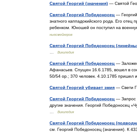
Святой Георгий (значения)
— Святой Гео
Святой Георгий Победоносец
— Георгий 
знатного каппадокийского рода. Его отец 
ребенком. Юношей он поступил на военн
ньюсмейкеров
Святой Георгий Победоносец (линейный
…
Википедия
Святой Георгий Победоносец
— Заложен 
Афанасьев. Спущен 16.6.1785, вошел в сос
50/54 ор.; 370 человек. 4.10.1785 прише
Святой Георгий убивает змия
— Свети Г
Святой Георгий Победоносец
— Запрос 
другие значения. Георгий Победоносец «Чу
…
Википедия
Святой Георгий Победоносец (подводн
см. Георгий Победоносец (значения). К 