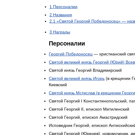
1
Персоналии
2
Названия
2
.
1
«
Святой
Георгий
Победоносец
» —
наз
3
Награды
Персоналии
Георгий
Победоносец
—
христианский
свя
Святой
великий
князь
Георгий
(
Юрий
)
Всев
Святой
князь
Георгий
Владимирский
Святой
великий
князь
Игорь
(
в
крещении
Г
Киевский
Святой
князь
Мстислав
(
в
крещении
Георг
Святой
Георгий
I
Константинопольский
,
па
Святой
Георгий
II
,
епископ
Митиленский
Святой
Георгий
,
епископ
Амастридский
Исповедник
Георгий
,
епископ
Антиохийски
Святой
Георгий
(
Юренев
),
новомученик
,
д