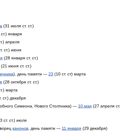
та
(
31
июля
ст
.
ст
.)
.
ст
.)
января
т
.)
апреля
т
.
ст
.)
июня
ля
(
28
января
ст
.
ст
.)
(
21
июня
ст
.
ст
.)
вичника
),
день
памяти
—
23
(
10
ст
.
ст
)
марта
я
(
28
октября
ст
.
ст
.)
ст
.)
марта
т
.
ст
.)
декабря
обного
Симеона
,
Нового
Столпника
) —
10
мая
(
27
апреля
ст
.
3
ст
.
ст
.)
июля
творец
канонов
,
день
памяти
—
11
января
(
29
декабря
)