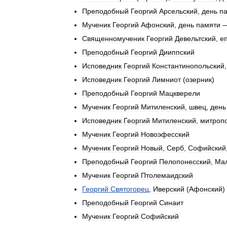
Преподобный
Георгий
Арсельский
,
день
п
Мученик
Георгий
Афонский
,
день
памяти
Священномученик
Георгий
Девельтский
,
е
Преподобный
Георгий
Дииппский
Исповедник
Георгий
Константинопольский
Исповедник
Георгий
Лимниот
(
озерник
)
Преподобный
Георгий
Мацкверели
Мученик
Георгий
Митиленский
,
швец
,
день
Исповедник
Георгий
Митиленский
,
митроп
Мученик
Георгий
Новоэфесский
Мученик
Георгий
Новый
,
Серб
,
Софийский
Преподобный
Георгий
Пелопонесский
,
Ма
Мученик
Георгий
Птолемаидский
Георгий
Святогорец
,
Иверский
(
Афонский
)
Преподобный
Георгий
Синаит
Мученик
Георгий
Софийский