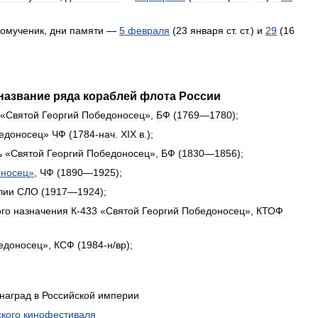
вомученик
,
дни
памяти
—
5
февраля
(
23
января
ст
.
ст
.)
и
29
(
16
название
ряда
кораблей
флота
России
«
Святой
Георгий
Победоносец
»,
БФ
(
1769
—
1780
);
едоносец
»
ЧФ
(
1784
-
нач
.
XIX
в
.);
ь
«
Святой
Георгий
Победоносец
»,
БФ
(
1830
—
1856
);
носец
»
,
ЧФ
(
1890
—
1925
);
лии
СЛО
(
1917
—
1924
);
ого
назначения
К
-
433
«
Святой
Георгий
Победоносец
»,
КТОФ
едоносец
»,
КСФ
(
1984
-
н
/
вр
);
наград
в
Российской
империи
кого
кинофестиваля