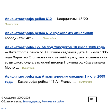
Авиакатастрофа рейса 612
— Координаты: 48°20 …
Википедия
Авиакатастрофа рейса 612 Пулковских авиалиний
—
Координаты: 48°20 …
Википедия
Авиакатастрофа Ту-154 под Учкудуком 10 июля 1985 года
— Катастрофа рейса 5103 Общие сведения Дата 10 июля 1985
года Характер Столкновение с землёй в результате сваливания
воздушного судна в плоский штопор Причина ошибка экипажа
Место …
Википедия
Авиакатастрофа над Атлантическим океаном 1 июня 2009
года
— Катастрофа рейса 447 Air France …
Википедия
© Академик, 2000-2026
18+
Обратная связь:
Техподдержка
,
Реклама на сайте