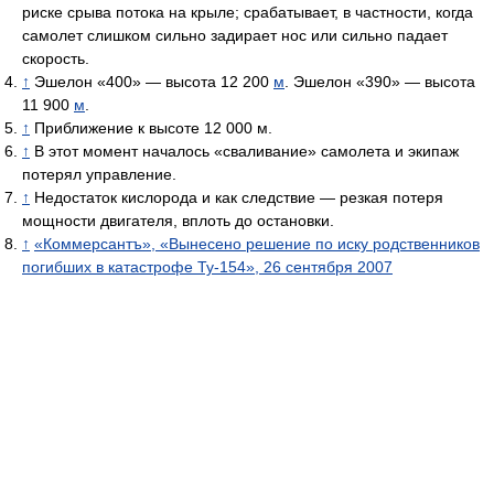
риске срыва потока на крыле; срабатывает, в частности, когда
самолет слишком сильно задирает нос или сильно падает
скорость.
↑
Эшелон «400» — высота 12 200
м
. Эшелон «390» — высота
11 900
м
.
↑
Приближение к высоте 12 000 м.
↑
В этот момент началось «сваливание» самолета и экипаж
потерял управление.
↑
Недостаток кислорода и как следствие — резкая потеря
мощности двигателя, вплоть до остановки.
↑
«Коммерсантъ», «Вынесено решение по иску родственников
погибших в катастрофе Ту-154», 26 сентября 2007