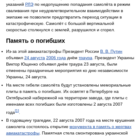
указаний
РЛЭ
по недопущению попадания самолёта в режим
сваливания при неудовлетворительном взаимодействии в
экипаже не позволили предотвратить переход ситуации в
катастрофическую. Самолёт с большой вертикальной
скоростью столкнулся с землей, разрушился и сгорел.
Память о погибших
Из-за этой авиакатастрофы Президент России
В. В. Путин
объявил
24 августа
2006 года
днём
траура
. Президент Украины
Виктор Ющенко объявил днём траура 23 августа, были
отменены праздничные мероприятия ко дню независимости
Украины, 24 августа.
На месте гибели самолёта будут установлены мемориальные
плиты в память о погибших. Их освятят в Петербурге на
Октябрьской набережной на территории завода, где плиты с
именами всех погибших были изготовлены 2 августа 2007
[1]
года
.
В годовщину трагедии, 22 августа 2007 года на месте крушения
самолета состоялось открытие
монумента в память о жертвах
авиакатастрофы
. Памятная стела смонтирована украинской