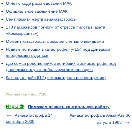
Отчёт о ходе расследования МАК
Официальное заключение МАК
Сайт памяти жертв авиакатастрофы
170 пассажиров погибли от стресса пилота (Газета
«Коммерсантъ»)
Момент катастрофы с землей снятый очевидцами
Родные погибших в катастрофе Ту-154 под Донецком
продолжают судиться
Две семьи родственников погибших в авиакастрофе под
Донецком получат небольшую компенсацию
Как падал рейс 612 (компьютерная реконструкция)
Wikimedia Foundation
.
2010
.
Игры ⚽
Поможем решить контрольную работу
Авиакатастрофа 14
Авиакатастрофа в Алма-Ате 30
сентября 2008
августа 1983