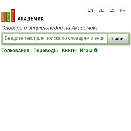
EN
DE
ES
FR
academic.ru
Словари и энциклопедии на Академике
Найти!
Толкования
Переводы
Книги
Игры ⚽