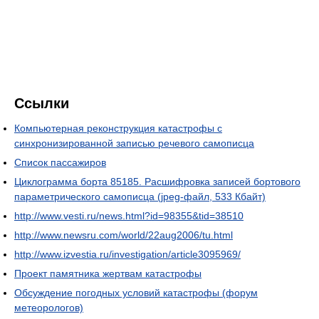
Ссылки
Компьютерная реконструкция катастрофы с
синхронизированной записью речевого самописца
Список пассажиров
Циклограмма борта 85185. Расшифровка записей бортового
параметрического самописца (jpeg-файл, 533 Кбайт)
http://www.vesti.ru/news.html?id=98355&tid=38510
http://www.newsru.com/world/22aug2006/tu.html
http://www.izvestia.ru/investigation/article3095969/
Проект памятника жертвам катастрофы
Обсуждение погодных условий катастрофы (форум
метеорологов)