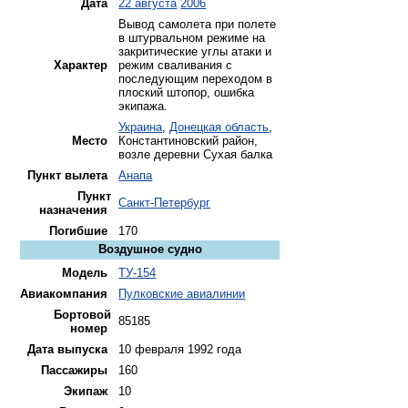
Дата
22 августа
2006
Вывод самолета при полете
в штурвальном режиме на
закритические углы атаки и
Характер
режим сваливания с
последующим переходом в
плоский штопор, ошибка
экипажа.
Украина
,
Донецкая область
,
Место
Константиновский район,
возле деревни Сухая балка
Пункт вылета
Анапа
Пункт
Санкт-Петербург
назначения
Погибшие
170
Воздушное судно
Модель
ТУ-154
Авиакомпания
Пулковские авиалинии
Бортовой
85185
номер
Дата выпуска
10 февраля 1992 года
Пассажиры
160
Экипаж
10