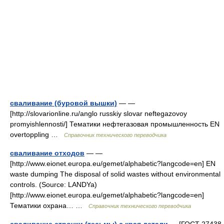
сваливание (буровой вышки)
— —
[http://slovarionline.ru/anglo russkiy slovar neftegazovoy
promyishlennosti/] Тематики нефтегазовая промышленность EN
overtoppling …
Справочник технического переводчика
сваливание отходов
— —
[http://www.eionet.europa.eu/gemet/alphabetic?langcode=en] EN
waste dumping The disposal of solid wastes without environmental
controls. (Source: LANDYa)
[http://www.eionet.europa.eu/gemet/alphabetic?langcode=en]
Тематики охрана… …
Справочник технического переводчика
сваливание строчки (тесьмы) с края детали
— [ГОСТ 27438