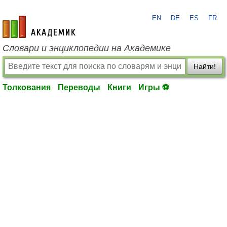
EN
DE
ES
FR
academic.ru
Словари и энциклопедии на Академике
Найти!
Толкования
Переводы
Книги
Игры ⚽