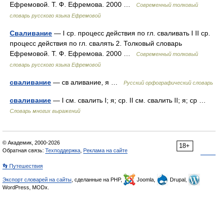
Ефремовой. Т. Ф. Ефремова. 2000 …
Современный толковый
словарь русского языка Ефремовой
Сваливание
— I ср. процесс действия по гл. сваливать I II ср.
процесс действия по гл. свалять 2. Толковый словарь
Ефремовой. Т. Ф. Ефремова. 2000 …
Современный толковый
словарь русского языка Ефремовой
сваливание
— св аливание, я …
Русский орфографический словарь
сваливание
— I см. свалить I; я; ср. II см. свалить II; я; ср …
Словарь многих выражений
© Академик, 2000-2026
18+
Обратная связь:
Техподдержка
,
Реклама на сайте
👣 Путешествия
Экспорт словарей на сайты
, сделанные на PHP,
Joomla,
Drupal,
WordPress, MODx.