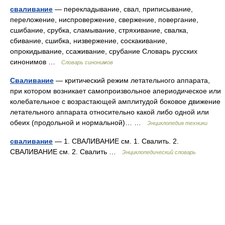
сваливание
— перекладывание, свал, приписывание,
переложение, ниспровержение, свержение, повергание,
сшибание, срубка, сламывание, стряхивание, свалка,
сбивание, сшибка, низвержение, соскакивание,
опрокидывание, ссаживание, срубание Словарь русских
синонимов …
Словарь синонимов
Сваливание
— критический режим летательного аппарата,
при котором возникает самопроизвольное апериодическое или
колебательное с возрастающей амплитудой боковое движение
летательного аппарата относительно какой либо одной или
обеих (продольной и нормальной)… …
Энциклопедия техники
сваливание
— 1. СВАЛИВАНИЕ см. 1. Свалить. 2.
СВАЛИВАНИЕ см. 2. Свалить …
Энциклопедический словарь