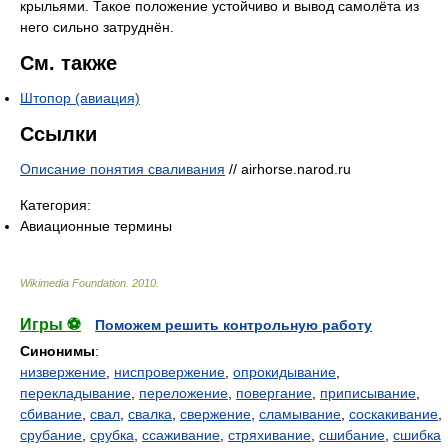
крыльями. Такое положение устойчиво и вывод самолёта из
него сильно затруднён.
См. также
Штопор (авиация)
Ссылки
Описание понятия сваливания
// airhorse.narod.ru
Категория:
Авиационные термины
Wikimedia Foundation
.
2010
.
Игры ⚽
Поможем решить контрольную работу
Синонимы
:
низвержение
,
ниспровержение
,
опрокидывание
,
перекладывание
,
переложение
,
повергание
,
приписывание
,
сбивание
,
свал
,
свалка
,
свержение
,
сламывание
,
соскакивание
,
срубание
,
срубка
,
ссаживание
,
стряхивание
,
сшибание
,
сшибка