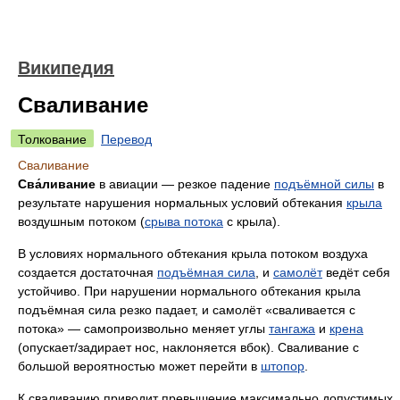
Википедия
Сваливание
Толкование
Перевод
Сваливание
Сва́ливание
в авиации — резкое падение
подъёмной силы
в
результате нарушения нормальных условий обтекания
крыла
воздушным потоком (
срыва потока
с крыла).
В условиях нормального обтекания крыла потоком воздуха
создается достаточная
подъёмная сила
, и
самолёт
ведёт себя
устойчиво. При нарушении нормального обтекания крыла
подъёмная сила резко падает, и самолёт «сваливается с
потока» — самопроизвольно меняет углы
тангажа
и
крена
(опускает/задирает нос, наклоняется вбок). Сваливание с
большой вероятностью может перейти в
штопор
.
К сваливанию приводит превышение максимально допустимых