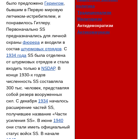
было предложено
Герингом
,
политика
бывшим в Первую мировую
Традиционализм
летчиком-истребителем, и
Милитаризм
понравилось Гитлеру.
Антидемократизм
Первоначально SS
Антикоммунизм
предназначались для личной
охраны
фюрера
и входили в
состав
штурмовых отрядов
. С
1934 года
SS была отделена
от штурмовых отрядов и стала
входить только в
NSDAP
. В
конце 1930-х годов
численность SS составляла
300 тыс. человек, представляя
собой резерв вооруженных
сил. С декабря
1934
началось
расширение частей SS,
получившее название «Части
усиления SS». В июне
1940
они стали иметь официальный
статус войск SS. В начале