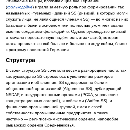
Этнические немцы, проживающие вне Германии
(
фольксдойче
) играли заметную роль при формировании так
называемых «туземных» дивизий SS (дивизий, в которых могли
служить лица, не являющиеся членами SS) — во многих из них
батальоны были в основном или полностью укомплектованы
именно солдатами-фольксдойче. Однако руководство дивизий
отмечало недостаточную надёжность этих частей, которая
стала проявляться всё больше и больше по ходу войны, ближе
к разгрому нацистской Германии.
Структура
В своей структуре SS сочетали весьма разнородные части, так
как руководство SS стремилось к увеличению размеров
организации и её влияния. SS одновременно были и
общественной организацией (Allgemeine-SS), дублирующей
NSDAP, и государственными органами (РСХА, управление
концентрационных лагерей), и войсками (Waffen-SS), и
финансово-промышленной группой, имея в своей
собственности промышленные предприятия, а также
частично — религиозно-мистическим орденом, наподобие
рыцарских орденов Средневековья.