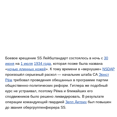
Боевое крещение SS Лейбштандарт состоялось в ночь с
30
июня
на
1 июля
1934 года
, которая позже была названа
«
ночью длинных ножей
». К тому времени в «верхушке»
NSDAP
произошёл серьезный раскол — начальник штаба СА
Эрнст
Рём
требовал проведения обещанных в программе партии
общественно-политических реформ. Гитлера же подобный
курс не устраивал, поэтому Рёма и ближайших его
сподвижников было решено ликвидировать. В результате
операции командующий гвардией
Зепп Дитрих
был повышен
до звания обергруппенфюрера SS.