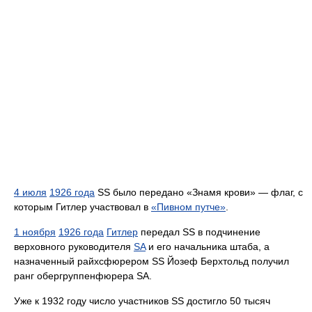
4 июля
1926 года
SS было передано «Знамя крови» — флаг, с
которым Гитлер участвовал в
«Пивном путче»
.
1 ноября
1926 года
Гитлер
передал SS в подчинение
верховного руководителя
SA
и его начальника штаба, а
назначенный райхсфюрером SS Йозеф Берхтольд получил
ранг обергруппенфюрера SA.
Уже к 1932 году число участников SS достигло 50 тысяч