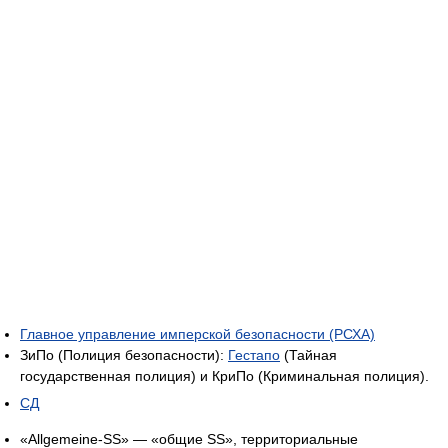
Главное управление имперской безопасности (РСХА)
ЗиПо (Полиция безопасности):
Гестапо
(Тайная
государственная полиция) и КриПо (Криминальная полиция).
СД
«Allgemeine-SS» — «общие SS», территориальные