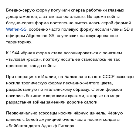
Бледно-серую форму получили сперва работники главных
департаментов, а затем все остальные. Во время войны
бледно-серая форма постепенно вытеснялась серой формой
Waffen-SS
, особенно часто полевую форму носили члены SD и
офицеры Allgemeine-SS, служивших на оккупированных
территориях.
К 1944 чёрная форма стала ассоциироваться с понятием
«тыловая крыса», поэтому носить её становилось не так
престижно, как до войны.
При операциях в Италии, на Балканах и на юге СССР эсэсовцы
носили тропическую форму песчанно-жёлтого цвета,
разработанную по итальянскому образцу. С этой формой
носились ботинки с короткими крагами, которые по мере
разрастания войны заменили дорогие сапоги.
Первоначально эсэсовцы носили чёрную шинель. Чёрную
шинель с белой амуницией очень часто носили солдаты
«Лейбштандарта Адольф Гитлер».