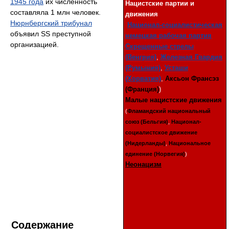
1945 года
их численность
Нацистские партии и
составляла 1 млн человек.
движения
Нюрнбергский трибунал
Национал-социалистическая
объявил SS преступной
немецкая рабочая партия
организацией.
Скрещенные стрелы
(Венгрия)
,
Железная Гвардия
(Румыния)
,
Усташи
(Хорватия)
,
Аксьон Франсэз
(Франция)
)
Малые нацистские движения
(
Фламандский национальный
союз (Бельгия)
,
Национал-
социалистское движение
(Нидерланды)
,
Национальное
единение (Норвегия)
)
Неонацизм
Содержание