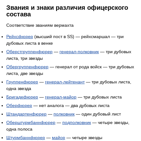
Звания и знаки различия офицерского
состава
Соответствие званиям вермахта
Рейхсфюрер
(высший пост в SS) — рейхсмаршал — три
дубовых листа в венке
Оберстгруппенфюрер
—
генерал-полковник
— три дубовых
листа, три звезды
Обергруппенфюрер
— генерал от рода войск — три дубовых
листа, две звезды
Группенфюрер
—
генерал-лейтенант
— три дубовых листа,
одна звезда
Бригадефюрер
—
генерал-майор
— три дубовых листа
Оберфюрер
— нет аналога — два дубовых листа
Штандартенфюрер
—
полковник
— один дубовый лист
Оберштурмбаннфюрер
—
подполковник
— четыре звезды,
одна полоса
Штурмбаннфюрер
—
майор
— четыре звезды