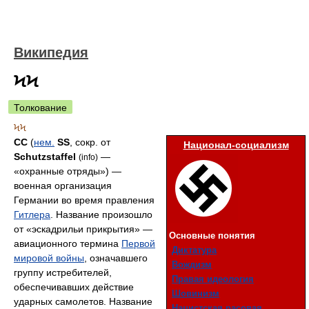
Википедия
ϞϞ
Толкование
ϞϞ
СС
(
нем.
SS
, сокр. от
Национал-социализм
Schutzstaffel
—
(info)
«охранные отряды») —
военная организация
Германии во время правления
Гитлера
. Название произошло
от «эскадрильи прикрытия» —
Основные понятия
авиационного термина
Первой
Диктатура
мировой войны
, означавшего
Вождизм
группу истребителей,
Правая идеология
обеспечивавших действие
Шовинизм
ударных самолетов. Название
Нацистская расовая