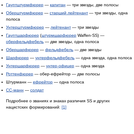
Гауптштурмфюрер
—
капитан
— три звезды, две полосы
Оберштурмфюрер
—
старший лейтенант
— три звезды, одна
полоса
Унтерштурмфюрер
—
лейтенант
— три звезды
Гауптшарфюрер
(
штурмшарфюрер
Waffen-SS) —
оберфельдфебель
— две звезды, одна полоса
Обершарфюрер
—
фельдфебель
— две звезды
Шарфюрер
—
унтерфельдфебель
— одна звезда, одна полоса
Унтершарфюрер
—
унтер-офицер
— одна звезда
Роттенфюрер
— обер-ефрейтор — две полосы
Штурманн —
ефрейтор
— одна полоса
СС-манн
—
солдат
Подробнее о званиях и знаках различия SS и других
нацистских формирований:
[1]