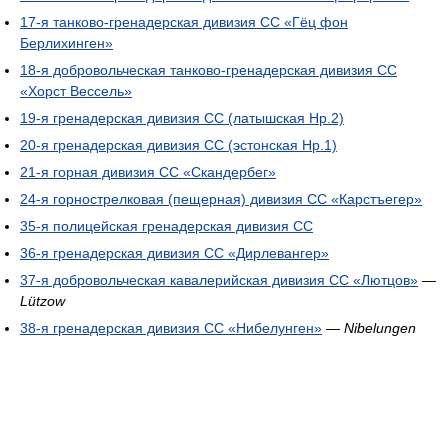
17-я танково-гренадерская дивизия СС «Гёц фон
Берлихинген»
18-я добровольческая танково-гренадерская дивизия СС
«Хорст Вессель»
19-я гренадерская дивизия СС (латышская Нр.2)
20-я гренадерская дивизия СС (эстонская Нр.1)
21-я горная дивизия СС «Скандербег»
24-я горнострелковая (пещерная) дивизия СС «Карстъегер»
35-я полицейская гренадерская дивизия СС
36-я гренадерская дивизия СС «Дирлевангер»
37-я добровольческая кавалерийская дивизия СС «Лютцов»
—
Lützow
38-я гренадерская дивизия СС «Нибелунген»
—
Nibelungen