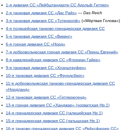
1-я дивизия СС «Лейбштандарте-СС Адольф Гитлер»
2-я танковая дивизия СС «Дас Райх»
—
Das Reich
3-я танковая дивизия СС «Тотенкопф»
(«Мёртвая Голова»)
4-я полицейская танково-гренадерская дивизия СС
5-я танковая дивизия СС «Викинг»
6-я горная дивизия СС «Норд»
7-я добровольческая горная дивизия СС «Принц Евгений»
8-я кавалерийская дивизия СС «Флориан Гайер»
9-я танковая дивизия СС «Хоэнштауфен»
10-я танковая дивизия СС «Фрундсберг»
11-я добровольческая танково-гренадерская дивизия СС
«Нордланд»
12-я танковая дивизия СС «Гитлерюгенд»
13-я горная дивизия СС «Ханджар» (хорватская Нр.1)
14-я гренадерская дивизия СС (галицийская Нр.1)
15-я гренадерская дивизия СС (латышская Нр.1)
16-я танково-гренадерская дивизия СС «Рейхсфюрер СС»