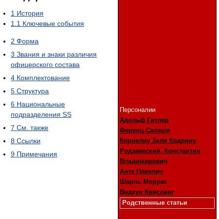
1
История
1.1
Ключевые события
2
Форма
3
Звания и знаки различия
офицерского состава
4
Комплектование
5
Структура
6
Национальные
Персоналии
подразделения SS
Адольф Гитлер
7
См. также
Ференц Салаши
8
Ссылки
Корнелиу Зеля Кодряну
Родзаевский, Константин
9
Примечания
Владимирович
Анте Павелич
Шарль Моррас
Видкун Квислинг
Родственные статьи