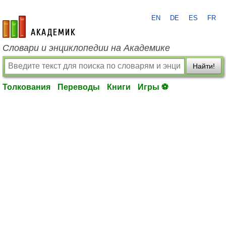
EN
DE
ES
FR
academic.ru
Словари и энциклопедии на Академике
Найти!
Толкования
Переводы
Книги
Игры ⚽