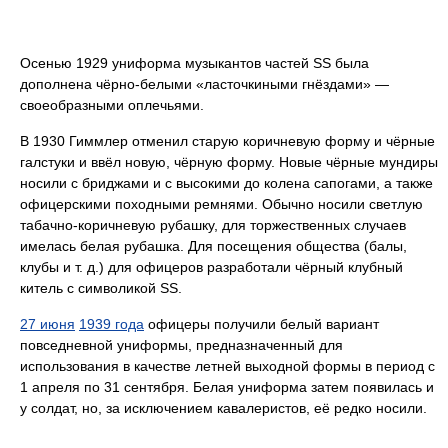
Осенью 1929 униформа музыкантов частей SS была
дополнена чёрно-белыми «ласточкиными гнёздами» —
своеобразными оплечьями.
В 1930 Гиммлер отменил старую коричневую форму и чёрные
галстуки и ввёл новую, чёрную форму. Новые чёрные мундиры
носили с бриджами и с высокими до колена сапогами, а также
офицерскими походными ремнями. Обычно носили светлую
табачно-коричневую рубашку, для торжественных случаев
имелась белая рубашка. Для посещения общества (балы,
клубы и т. д.) для офицеров разработали чёрный клубный
китель с символикой SS.
27 июня
1939 года
офицеры получили белый вариант
повседневной униформы, предназначенный для
использования в качестве летней выходной формы в период с
1 апреля по 31 сентября. Белая униформа затем появилась и
у солдат, но, за исключением кавалеристов, её редко носили.