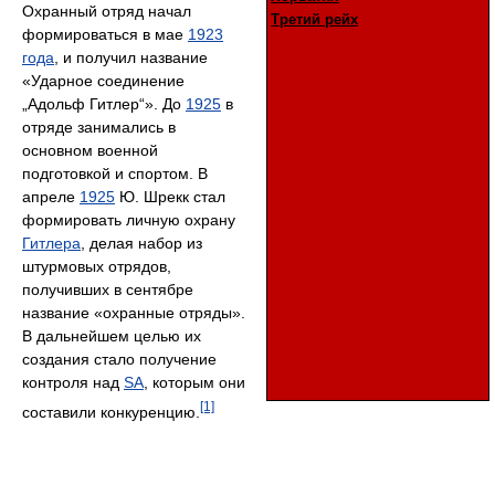
Охранный отряд начал
Третий рейх
формироваться в мае
1923
года
, и получил название
«Ударное соединение
„Адольф Гитлер“». До
1925
в
отряде занимались в
основном военной
подготовкой и спортом. В
апреле
1925
Ю. Шрекк стал
формировать личную охрану
Гитлера
, делая набор из
штурмовых отрядов,
получивших в сентябре
название «охранные отряды».
В дальнейшем целью их
создания стало получение
контроля над
SA
, которым они
[1]
составили конкуренцию.