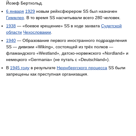
Йозеф Бертхольд.
6 января
1929
новым рейхсфюрером SS был назначен
Гиммлер
. В то время SS насчитывали всего 280 человек.
1938
— «боевое крещение» SS в ходе захвата
Судетской
области
Чехословакии
.
1940
— Образование первого иностранного подразделения
SS — дивизии «Wiking», состоящей из трёх полков —
фламандского «Westland», датско-норвежского «Nordland» и
немецкого «Germania» (не путать с «Deutschland»).
В
1945 году
в результате
Нюрнбергского процесса
SS были
запрещены как преступная организация.