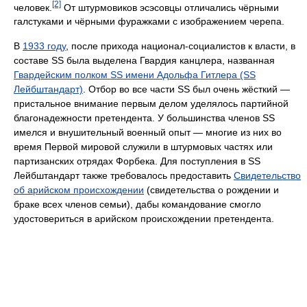
[2]
человек.
От штурмовиков эсэсовцы отличались чёрными
галстуками и чёрными фуражками с изображением черепа.
В
1933 году
, после прихода национал-социалистов к власти, в
составе SS была выделена Гвардия канцлера, названная
Гвардейским полком SS имени Адольфа Гитлера (SS
Лейбштандарт)
. Отбор во все части SS был очень жёсткий —
пристальное внимание первым делом уделялось партийной
благонадежности претендента. У большинства членов SS
имелся и внушительный военный опыт — многие из них во
время Первой мировой служили в штурмовых частях или
партизанских отрядах Форбека. Для поступления в SS
Лейбштандарт также требовалось предоставить
Свидетельство
об арийском происхождении
(свидетельства о рождении и
браке всех членов семьи), дабы командование смогло
удостовериться в арийском происхождении претендента.