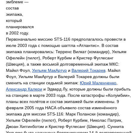
эмблеме —
состав
экипажа,
который
планировался
в 2002 году.
Первоначально миссию STS-116 предполагалось провести в
июле 2003 года с помощью шаттла «Атлантис». В состав
экипажа планировались: Терренс Вилкат (командир), Уильям
Офелейн (пилот), Роберт Курбим и Кристер Фуглесанг
(Швеция), а также восьмой долговременный экипаж МКС:
Майкл Фоул,
Уильям МакАртур
и
Валерий Токарев
. Майкл
Фоул, Уильям МакАртур и Валерий Токарев должны были
сменить на станции седьмой экипаж:
Юрий Маленченко
,
Александр Калери
и Эдвард Лу, которые должны были прибыть
на станцию в марте 2003 года. После катастрофы «Колумбии»,
планы всех полётов и состав экипажей были изменены. 9
февраля 2005 года НАСА объявило состав изменённого
экипажа для миссии STS-116: Марк Полански (командир),
Уильям Офелейн (пилот), Роберт Курбим, Николас Патрик,
Джоан Хиггинботэм и Кристер Фуглесанг (Швеция). Суннита
Уильямс была назначена бортинженером 14-й долговременной