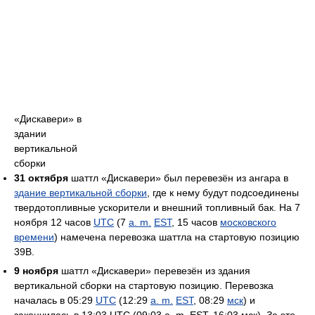
«Дискавери» в
здании
вертикальной
сборки
31 октября
шаттл «Дискавери» был перевезён из ангара в
здание вертикальной сборки
, где к нему будут подсоединены
твердотопливные ускорители и внешний топливный бак. На 7
ноября 12 часов
UTC
(7
a. m.
EST
, 15 часов
московского
времени
) намечена перевозка шаттла на стартовую позицию
39В.
9 ноября
шаттл «Дискавери» перевезён из здания
вертикальной сборки на стартовую позицию. Перевозка
началась в 05:29
UTC
(12:29
a. m.
EST
, 08:29
мск
) и
закончилась в 13:03 UTC (09:03 a. m. EST, 16:03 мск). За это