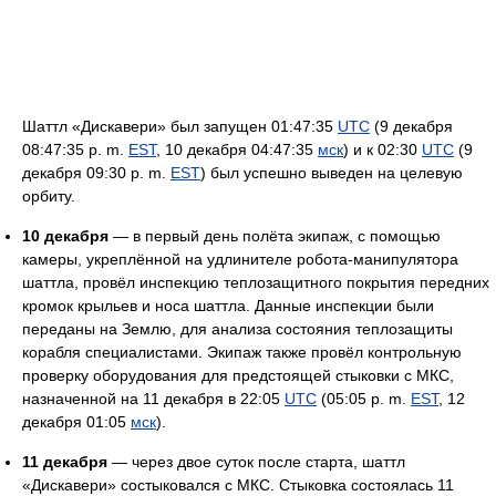
Шаттл «Дискавери» был запущен 01:47:35
UTC
(9 декабря
08:47:35 p. m.
EST
, 10 декабря 04:47:35
мск
) и к 02:30
UTC
(9
декабря 09:30 p. m.
EST
) был успешно выведен на целевую
орбиту.
10 декабря
— в первый день полёта экипаж, с помощью
камеры, укреплённой на удлинителе робота-манипулятора
шаттла, провёл инспекцию теплозащитного покрытия передних
кромок крыльев и носа шаттла. Данные инспекции были
переданы на Землю, для анализа состояния теплозащиты
корабля специалистами. Экипаж также провёл контрольную
проверку оборудования для предстоящей стыковки с МКС,
назначенной на 11 декабря в 22:05
UTC
(05:05 p. m.
EST
, 12
декабря 01:05
мск
).
11 декабря
— через двое суток после старта, шаттл
«Дискавери» состыковался с МКС. Стыковка состоялась 11