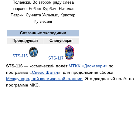
Полански. Во втором ряду слева
направо: Роберт Курбим, Николас
Патрик, Суннита Уильямс, Кристер
Фуглесанг
Связанные экспедиции
Предыдущая
Следующая
STS-115
STS-117
STS-116
— космический полёт
MTKK
«Дискавери»
по
программе «
Спейс Шаттл
», для продолжения сборки
Международной космической станции
. Это двадцатый полёт по
программе МКС.