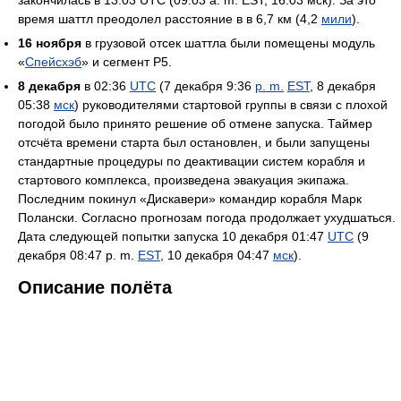
время шаттл преодолел расстояние в в 6,7 км (4,2
мили
).
16 ноября
в грузовой отсек шаттла были помещены модуль
«
Спейсхэб
» и сегмент Р5.
8 декабря
в 02:36
UTC
(7 декабря 9:36
p. m.
EST
, 8 декабря
05:38
мск
) руководителями стартовой группы в связи с плохой
погодой было принято решение об отмене запуска. Таймер
отсчёта времени старта был остановлен, и были запущены
стандартные процедуры по деактивации систем корабля и
стартового комплекса, произведена эвакуация экипажа.
Последним покинул «Дискавери» командир корабля Марк
Полански. Согласно прогнозам погода продолжает ухудшаться.
Дата следующей попытки запуска 10 декабря 01:47
UTC
(9
декабря 08:47 p. m.
EST
, 10 декабря 04:47
мск
).
Описание полёта