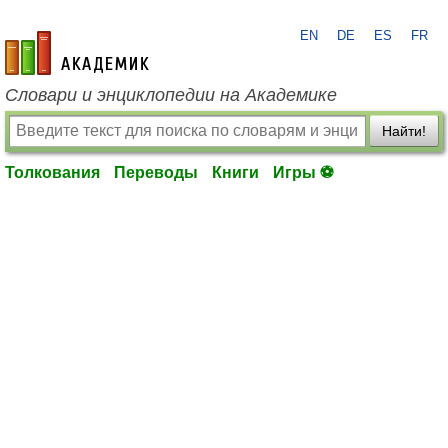
EN
DE
ES
FR
academic.ru
Словари и энциклопедии на Академике
Найти!
Толкования
Переводы
Книги
Игры ⚽