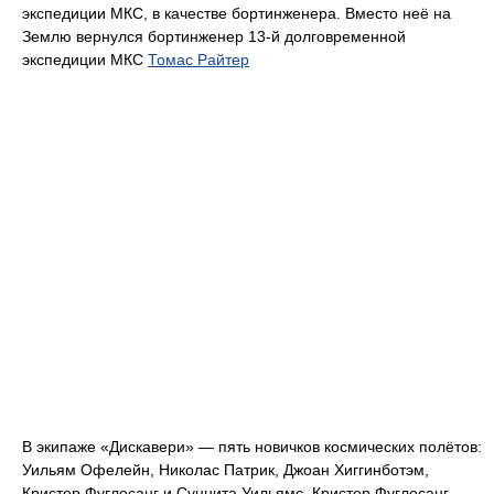
экспедиции МКС, в качестве бортинженера. Вместо неё на
Землю вернулся бортинженер 13-й долговременной
экспедиции МКС
Томас Райтер
В экипаже «Дискавери» — пять новичков космических полётов:
Уильям Офелейн, Николас Патрик, Джоан Хиггинботэм,
Кристер Фуглесанг и Суннита Уильямс. Кристер Фуглесанг —