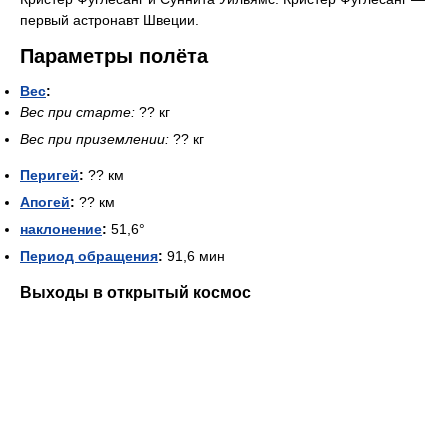
первый астронавт Швеции.
Параметры полёта
Вес
:
Вес при старте:
?? кг
Вес при приземлении:
?? кг
Перигей
:
?? км
Апогей
:
?? км
наклонение
:
51,6°
Период обращения
:
91,6 мин
Выходы в открытый космос