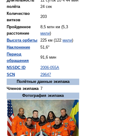
Длительность
12 суток 20 ч 44 мин
полёта
24 сек
Количество
203
витков
Пройденное
8,5 млн км (5,3
расстояние
мили
)
Высота орбиты
225 км (122
мили
)
Наклонение
51,6°
Период
91,6 мин
обращения
NSSDC ID
2006-055A
SCN
29647
Полётные данные экипажа
Членов экипажа
7
Фотография экипажа