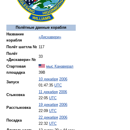
Полётные данные корабля
Название
«Дискавери»
корабля
Полёт шаттла №
117
Полёт
33
«Дискавери» №
Стартовая
мыс Канаверал
площадка
39B
10 декабря
2006
Запуск
01:47:35
UTC
11 декабря
2006
Стыковка
22:05
UTC
19 декабря
2006
Расстыковка
22:09
UTC
22 декабря
2006
Посадка
22:32
UTC