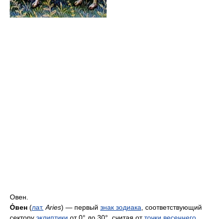
Овен.
О́вен
(
лат.
Aries
) — первый
знак зодиака
, соответствующий
сектору
эклиптики
от 0° до 30°, считая от
точки весеннего