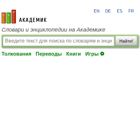
EN
DE
ES
FR
academic.ru
Словари и энциклопедии на Академике
Найти!
Толкования
Переводы
Книги
Игры ⚽