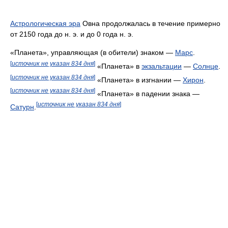
Астрологическая эра
Овна продолжалась в течение примерно
от 2150 года до н. э. и до 0 года н. э.
«Планета», управляющая (в обители) знаком —
Марс
.
[
источник не указан 834 дня
]
«Планета» в
экзальтации
—
Солнце
.
[
источник не указан 834 дня
]
«Планета» в изгнании —
Хирон
.
[
источник не указан 834 дня
]
«Планета» в падении знака —
[
источник не указан 834 дня
]
Сатурн
.