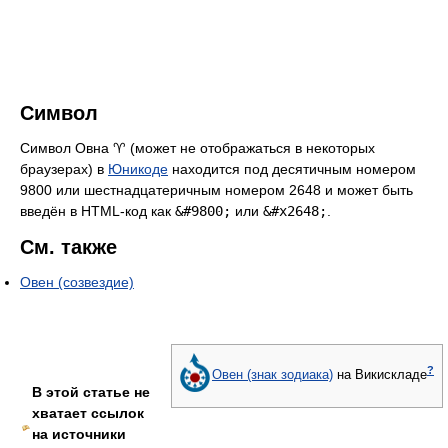
Символ
Символ Овна ♈ (может не отображаться в некоторых
браузерах) в
Юникоде
находится под десятичным номером
9800 или шестнадцатеричным номером 2648 и может быть
введён в HTML-код как
&#9800;
или
&#x2648;
.
См. также
Овен (созвездие)
?
Овен (знак зодиака)
на Викискладе
В этой статье не
хватает ссылок
на источники