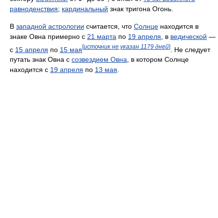
равноденствия
;
кардинальный
знак тригона Огонь.
В
западной астрологии
считается, что
Солнце
находится в
знаке Овна примерно с
21 марта
по
19 апреля
, в
ведической
—
[
источник не указан 1179 дней
]
с
15 апреля
по
15 мая
. Не следует
путать знак Овна с
созвездием Овна
, в котором Солнце
находится с
19 апреля
по
13 мая
.