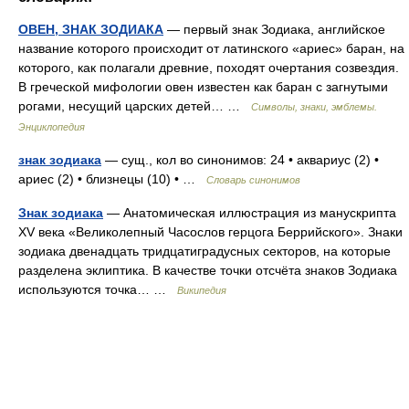
ОВЕН, ЗНАК ЗОДИАКА
— первый знак Зодиака, английское
название которого происходит от латинского «ариес» баран, на
которого, как полагали древние, походят очертания созвездия.
В греческой мифологии овен известен как баран с загнутыми
рогами, несущий царских детей… …
Символы, знаки, эмблемы.
Энциклопедия
знак зодиака
— сущ., кол во синонимов: 24 • аквариус (2) •
ариес (2) • близнецы (10) • …
Словарь синонимов
Знак зодиака
— Анатомическая иллюстрация из манускрипта
XV века «Великолепный Часослов герцога Беррийского». Знаки
зодиака двенадцать тридцатиградусных секторов, на которые
разделена эклиптика. В качестве точки отсчёта знаков Зодиака
используются точка… …
Википедия