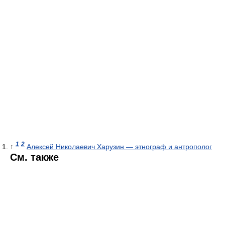
1
2
↑
Алексей Николаевич Харузин — этнограф и антрополог
См. также