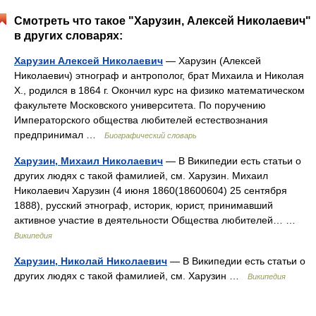
Смотреть что такое "Харузин, Алексей Николаевич"
в других словарях:
Харузин Алексей Николаевич
— Харузин (Алексей
Николаевич) этнограф и антрополог, брат Михаила и Николая
Х., родился в 1864 г. Окончил курс на физико математическом
факультете Московского университета. По поручению
Императорского общества любителей естествознания
предпринимал …
Биографический словарь
Харузин, Михаил Николаевич
— В Википедии есть статьи о
других людях с такой фамилией, см. Харузин. Михаил
Николаевич Харузин (4 июня 1860(18600604) 25 сентября
1888), русский этнограф, историк, юрист, принимавший
активное участие в деятельности Общества любителей… …
Википедия
Харузин, Николай Николаевич
— В Википедии есть статьи о
других людях с такой фамилией, см. Харузин …
Википедия