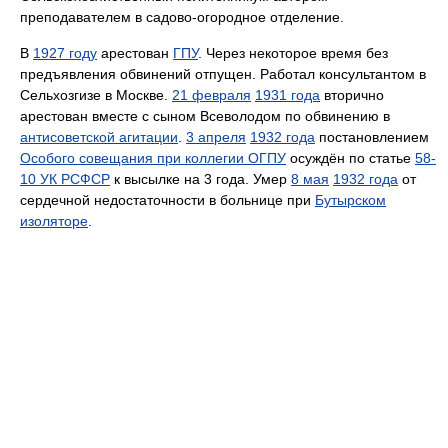
преподавателем в садово-огородное отделение.
В
1927 году
арестован
ГПУ
. Через некоторое время без
предъявления обвинений отпущен. Работал консультантом в
Сельхозгизе в Москве.
21 февраля
1931 года
вторично
арестован вместе с сыном Всеволодом по обвинению в
антисоветской агитации
.
3 апреля
1932 года
постановлением
Особого совещания при коллегии ОГПУ
осуждён по статье
58-
10 УК РСФСР
к высылке на 3 года. Умер
8 мая
1932 года
от
сердечной недостаточности в больнице при
Бутырском
изоляторе
.