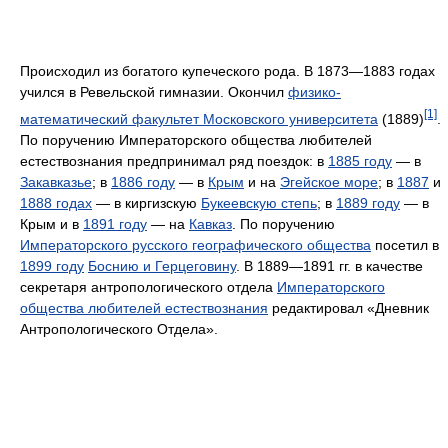
Происходил из богатого купеческого рода. В 1873—1883 годах
учился в Ревельской гимназии. Окончил
физико-
[1]
математический факультет Московского университета
(1889)
.
По поручению Императорского общества любителей
естествознания предпринимал ряд поездок: в
1885 году
— в
Закавказье
; в
1886 году
— в
Крым
и на
Эгейское море
; в
1887
и
1888 годах
— в киргизскую
Букеевскую степь
; в
1889 году
— в
Крым и в
1891 году
— на
Кавказ
. По поручению
Императорского русского географического общества
посетил в
1899 году
Боснию и Герцеговину
. В 1889—1891 гг. в качестве
секретаря антропологического отдела
Императорского
общества любителей естествознания
редактировал «Дневник
Антропологического Отдела».