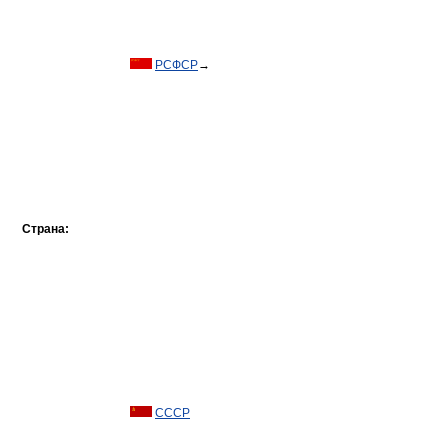
РСФСР
→
Страна:
СССР