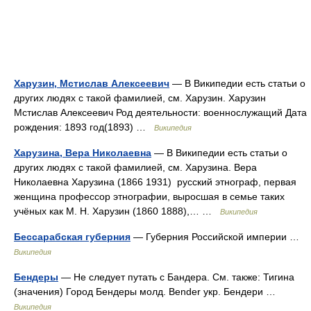
Харузин, Мстислав Алексеевич
— В Википедии есть статьи о
других людях с такой фамилией, см. Харузин. Харузин
Мстислав Алексеевич Род деятельности: военнослужащий Дата
рождения: 1893 год(1893) …
Википедия
Харузина, Вера Николаевна
— В Википедии есть статьи о
других людях с такой фамилией, см. Харузина. Вера
Николаевна Харузина (1866 1931) русский этнограф, первая
женщина профессор этнографии, выросшая в семье таких
учёных как М. Н. Харузин (1860 1888),… …
Википедия
Бессарабская губерния
— Губерния Российской империи …
Википедия
Бендеры
— Не следует путать с Бандера. См. также: Тигина
(значения) Город Бендеры молд. Bender укр. Бендери …
Википедия