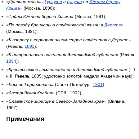
«Древние могилы
Гурзуфа
и
Гугуша
на
Южном берегу
Крыма
»
(Москва, 1890);
«Тайны Южного берега Крыма»
(Москва, 1891);
«По поводу брошюры о студенческой жизни в
Дерпте
»
(Москва, 1891);
«К вопросу о корпоративном строе студентов в Дерпте»
(Ревель,
1893
);
«К антропологии населения Эстляндской губернии»
(Ревель,
1894
);
«Крестьянское землевладение в Эстляндской губернии»
(т. I
и II, Ревель, 1895; удостоено золотой медали Академии наук);
«Босния-Герцеговина»
(Санкт-Петербург,
1901
).
«Австрийская Крайна»
(СПб., 1902)
«Славянское жилище в Северо-Западном крае»
(Вильна.,
1907)
Примечания