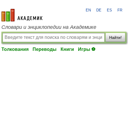
EN
DE
ES
FR
academic.ru
Словари и энциклопедии на Академике
Найти!
Толкования
Переводы
Книги
Игры ⚽