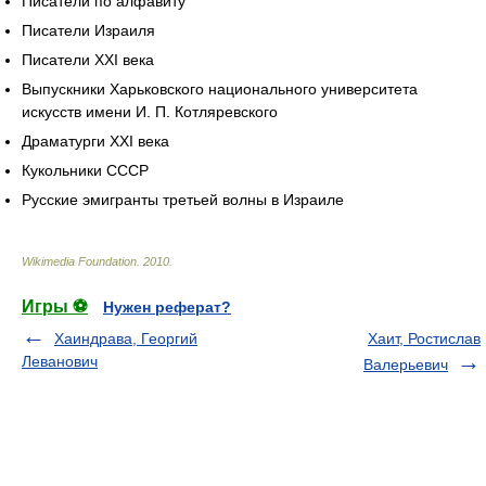
Писатели по алфавиту
Писатели Израиля
Писатели XXI века
Выпускники Харьковского национального университета
искусств имени И. П. Котляревского
Драматурги XXI века
Кукольники СССР
Русские эмигранты третьей волны в Израиле
Wikimedia Foundation
.
2010
.
Игры ⚽
Нужен реферат?
Хаиндрава, Георгий
Хаит, Ростислав
Леванович
Валерьевич