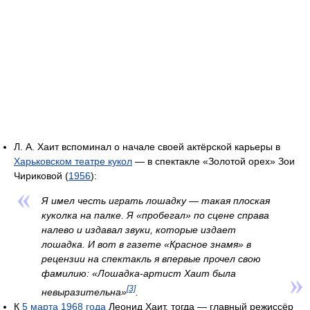
Л. А. Хаит вспоминал о начале своей актёрской карьеры в
Харьковском театре кукол
— в спектакле «Золотой орех» Зои
Чириковой (
1956
):
Я имел честь играть лошадку — такая плоская
куколка на палке. Я «пробегал» по сцене справа
налево и издавал звуки, которые издает
лошадка. И вот в газете «Красное знамя» в
рецензии на спектакль я впервые прочел свою
фамилию: «Лошадка-артист Хаит была
[3]
невыразительна»
.
К
5 марта
1968 года
Леонид Хаит, тогда — главный режиссёр