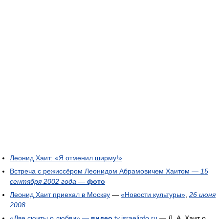
Леонид Хаит: «Я отменил ширму!»
Встреча с режиссёром Леонидом Абрамовичем Хаитом —
15
сентября 2002 года
—
фото
Леонид Хаит приехал в Москву
—
«Новости культуры»
,
26 июня
2008
«Две сюиты о любви» —
видео
tv.israelinfo.ru
— Л. А. Хаит о