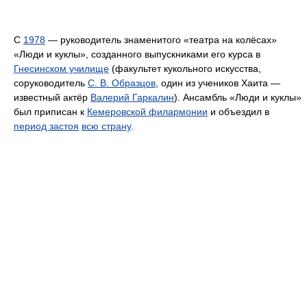
C
1978
— руководитель знаменитого «театра на колёсах»
«Люди и куклы», созданного выпускниками его курса в
Гнесинском училище
(факультет кукольного искусства,
соруководитель
С. В. Образцов
, один из учеников Хаита —
известный актёр
Валерий Гаркалин
). Ансамбль «Люди и куклы»
был приписан к
Кемеровской филармонии
и объездил в
период застоя
всю страну
.