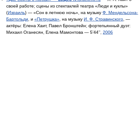
своей работе; сцены из спектаклей театра «Люди и куклы»
(
Израиль
) — «Сон в летнюю ночь», на музыку
Ф. Мендельсона-
Бартольди
, и
«Петрушка»
, на музыку
И. Ф. Стравинского
, —
актёры: Елена Хаит, Павел Бронштейн; фортепьянный дуэт:
Михаил Оганесян, Елена Мамонтова — 5’44’’,
2006