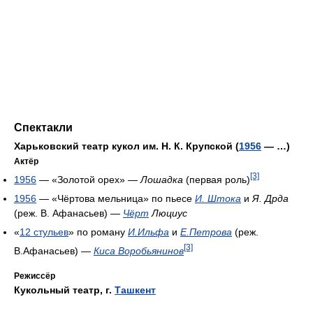
Спектакли
Харьковский театр кукол им. Н. К. Крупской (
1956
— …)
Актёр
[3]
1956
— «Золотой орех» —
Лошадка
(первая роль)
1956
— «Чёртова мельница» по пьесе
И. Штока
и
Я. Дрда
(реж. В. Афанасьев) —
Чёрт
Люциус
«
12 стульев
» по роману
И.Ильфа
и
Е.Петрова
(реж.
[3]
В.Афанасьев) —
Киса Воробьянинов
Режиссёр
Кукольный театр, г.
Ташкент