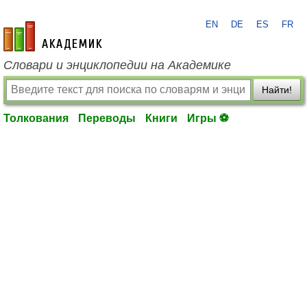
EN
DE
ES
FR
academic.ru
Словари и энциклопедии на Академике
Найти!
Толкования
Переводы
Книги
Игры ⚽