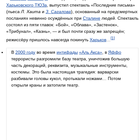
Харьковского ТЮЗа
, выпустил спектакль «Последние письма»
(пьеса
Л. Хаита
и
З. Сагалова
), основанный на предсмертных
посланиях невинно осуждённых при
Сталине
людей. Спектакль
состоял из пяти главок: «Бой», «Облава», «Застенок»,
«Трибунал», «Казнь», — и был почти сразу же запрещён;
[1]
режиссёру пришлось навсегда покинуть
Харьков
…
В
2000 году
во время
интифады
«Аль Акса»
, в
Яффо
террористы разгромили базу театра, уничтожив большую
часть декораций, реквизита, музыкальные инструменты,
костюмы. Это была настоящая трагедия: варварски
разбивали головы кукол, протыкали ножами… Потом
открыли краны и затопили театр.