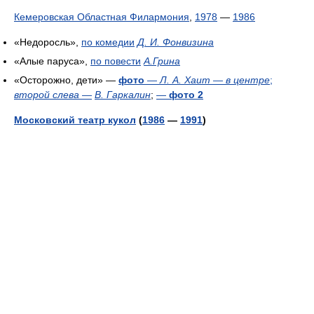
Кемеровская Областная Филармония
,
1978
—
1986
«Недоросль»,
по комедии
Д. И. Фонвизина
«Алые паруса»,
по повести
А.Грина
«Осторожно, дети» —
фото
—
Л. А. Хаит — в центре
;
второй слева
—
В. Гаркалин
;
—
фото 2
Московский театр кукол
(
1986
—
1991
)