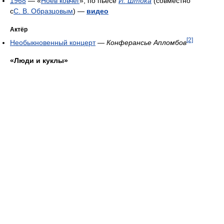
1968
— «
Ноев ковчег
», по пьесе
И. Штока
(совместно
с
С. В. Образцовым
) —
видео
Актёр
[2]
Необыкновенный концерт
—
Конферансье Апломбов
«Люди и куклы»