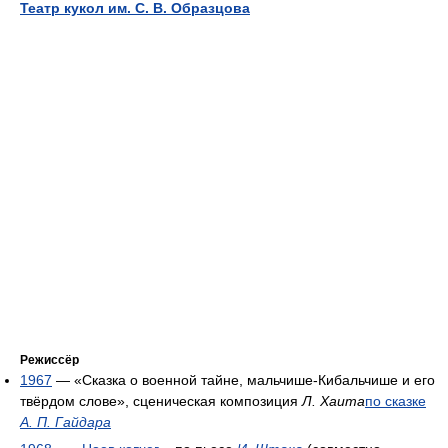
Театр кукол им. С. В. Образцова
Режиссёр
1967
— «Сказка о военной тайне, мальчише-Кибальчише и его
твёрдом слове», сценическая композиция
Л. Хаита
по сказке
А. П. Гайдара