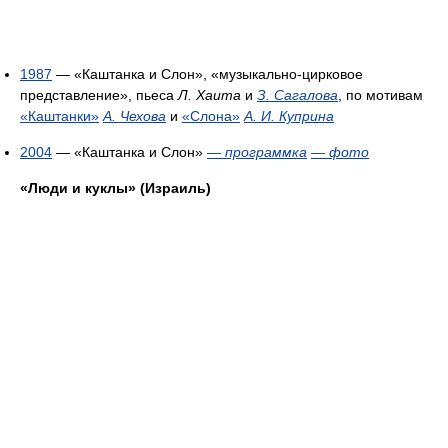
1987
— «Каштанка и Слон», «музыкально-цирковое
представление», пьеса
Л. Хаита
и
З. Сагалова
, по мотивам
«Каштанки»
А. Чехова
и
«Слона»
А. И. Куприна
2004
— «Каштанка и Слон»
—
программка
—
фото
«Люди и куклы» (Израиль)