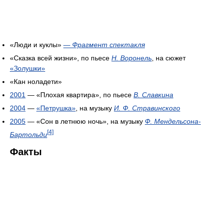
«Люди и куклы»
—
Фрагмент спектакля
«Сказка всей жизни», по пьесе
Н. Воронель
, на сюжет
«Золушки»
«Кан ноладети»
2001
— «Плохая квартира», по пьесе
В. Славкина
2004
—
«Петрушка»
, на музыку
И. Ф. Стравинского
2005
— «Сон в летнюю ночь», на музыку
Ф. Мендельсона-
[4]
Бартольди
Факты