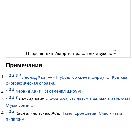
[4]
— П. Бронштейн, Актёр театра «Люди и куклы»
.
Примечания
1
2
3
4
↑
Леонид Хаит — «Я убрал со сцены ширму»… Краткая
биографическая справка
1
2
↑
Леонид Хаит: «Я отменил ширму!»
1
2
3
↑
Леонид Хаит:
«Боже мой, как давно я не был в Харькове!
С ума сойти!..»
1
2
↑
Кац-Ничпальская, Ада.
Павел Бронштейн: Счастливый
пилигрим